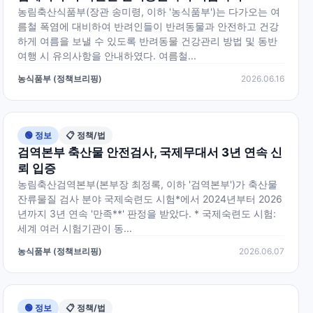
농림축산식품부(장관 송미령, 이하 '농식품부')는 다가오는 여
름철 폭염에 대비하여 반려인들이 반려동물과 안전하고 건강
하게 여름을 보낼 수 있도록 반려동물 건강관리 방법 및 동반
여행 시 유의사항을 안내하였다. 여름철...
농식품부 (정책브리핑)
2026.06.16
🟢 정보
📋 정책/법
검역본부 축산물 안전검사, 국제무대서 3년 연속 신
뢰 입증
농림축산검역본부(본부장 최정록, 이하 '검역본부')가 축산물
잔류물질 검사 분야 국제숙련도 시험*에서 2024년부터 2026
년까지 3년 연속 '만족**' 판정을 받았다. * 국제숙련도 시험:
세계 여러 시험기관이 동...
농식품부 (정책브리핑)
2026.06.07
🟢 정보
📋 정책/법