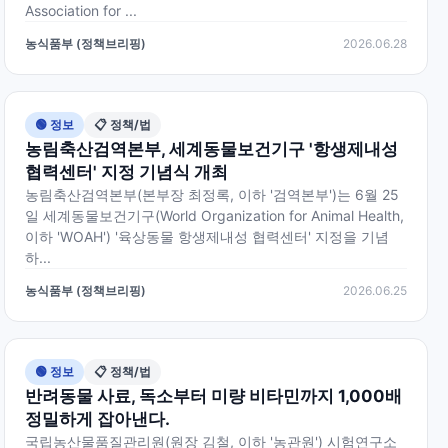
Association for ...
농식품부 (정책브리핑)
2026.06.28
🟢 정보
📋 정책/법
농림축산검역본부, 세계동물보건기구 '항생제내성
협력센터' 지정 기념식 개최
농림축산검역본부(본부장 최정록, 이하 '검역본부')는 6월 25
일 세계동물보건기구(World Organization for Animal Health,
이하 'WOAH') '육상동물 항생제내성 협력센터' 지정을 기념
하...
농식품부 (정책브리핑)
2026.06.25
🟢 정보
📋 정책/법
반려동물 사료, 독소부터 미량 비타민까지 1,000배
정밀하게 잡아낸다.
국립농산물품질관리원(원장 김철, 이하 '농관원') 시험연구소