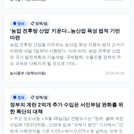
🟢 정보
📋 정책/법
'농업 전후방 산업' 키운다…농산업 육성 법적 기반
마련
농업 전후방 산업을 아우르는 농산업 육성·지원의 법적 근거가
마련돼 내달 1일부터 시행된다. 이에 따라, 농업 전후방 산업
은 국가 발전계획과 기술개발, 국제협력, 수출진흥 정책의 주
요 과제로 다뤄지게 될 것으로 기대...
농식품부 (정책브리핑)
2026.06.29
🟢 정보
📋 정책/법
정부의 계란 2억개 추가 수입은 서민부담 완화를 위
한 특단의 대책
< 주요 보도내용 > 6월 28일(일) 연합뉴스는 "정부, 올해 계란
수입에 1천212억원…산란계 업계 "규제가 원인" 기사에서 "산
란계 사육면적을 기존 0.05㎡에서 0.075㎡로 넓히는 규제 도