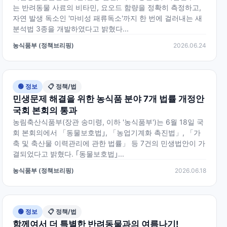
는 반려동물 사료의 비타민, 요오드 함량을 정확히 측정하고,
자연 발생 독소인 '마비성 패류독소'까지 한 번에 걸러내는 새
분석법 3종을 개발하였다고 밝혔다...
농식품부 (정책브리핑)
2026.06.24
🟢 정보
📋 정책/법
민생문제 해결을 위한 농식품 분야 7개 법률 개정안
국회 본회의 통과
농림축산식품부(장관 송미령, 이하 '농식품부')는 6월 18일 국
회 본회의에서 「동물보호법｣, 「농업기계화 촉진법」, 「가
축 및 축산물 이력관리에 관한 법률」 등 7건의 민생법안이 가
결되었다고 밝혔다. ｢동물보호법｣...
농식품부 (정책브리핑)
2026.06.18
🟢 정보
📋 정책/법
함께여서 더 특별한 반려동물과의 여름나기!