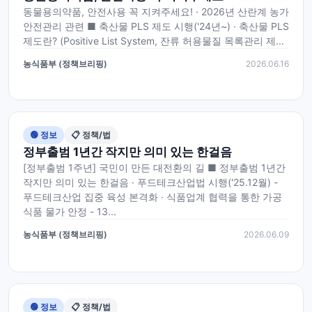
동물용의약품, 안전사용 꼭 지켜주세요! · 2026년 산란계 농가
안전관리 관련 ■ 축산물 PLS 제도 시행('24년~) · 축산물 PLS
제도란? (Positive List System, 잔류 허용물질 목록관리 제...
농식품부 (정책브리핑)
2026.06.16
🟢 정보
📋 정책/법
정부출범 1년간 작지만 의미 있는 한걸음
[정부출범 1주년] 국민이 만든 대전환의 길 ■ 정부출범 1년간
작지만 의미 있는 한걸음 · 푸드테크산업법 시행('25.12월) -
푸드테크산업 집중 육성 본격화 · 식품업계 협력을 통한 가공
식품 물가 안정 - 13...
농식품부 (정책브리핑)
2026.06.09
🟢 정보
📋 정책/법