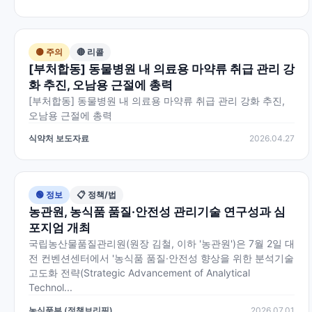
🟡 주의
🔴 리콜
[부처합동] 동물병원 내 의료용 마약류 취급 관리 강
화 추진, 오남용 근절에 총력
[부처합동] 동물병원 내 의료용 마약류 취급 관리 강화 추진,
오남용 근절에 총력
식약처 보도자료
2026.04.27
🟢 정보
📋 정책/법
농관원, 농식품 품질·안전성 관리기술 연구성과 심
포지엄 개최
국립농산물품질관리원(원장 김철, 이하 '농관원')은 7월 2일 대
전 컨벤션센터에서 '농식품 품질·안전성 향상을 위한 분석기술
고도화 전략(Strategic Advancement of Analytical
Technol...
농식품부 (정책브리핑)
2026.07.01