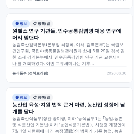
🟢 정보
📋 정책/법
원헬스 연구 기관들, 인수공통감염병 대응 연구에
머리 맞댄다
농림축산검역본부(본부장 최정록, 이하 '검역본부')는 국립보
건연구원, 국립야생동물질병관리원과 함께 6월 29일 경북 김
천 소재 검역본부에서 '인수공통감염병 연구 기관 교류세미
나'를 개최하였다. 이번 교류세미나는 기후...
농식품부 (정책브리핑)
2026.06.30
🟢 정보
📋 정책/법
농산업 육성·지원 법적 근거 마련, 농산업 성장에 날
개를 달다
농림축산식품부(장관 송미령, 이하 '농식품부')는 ｢농업․농촌
및 식품산업 기본법(이하 '농업식품기본법')｣ 시행령 개정안이
7월 1일 시행됨에 따라 농정(農政)의 범위가 기존 농업, 농촌