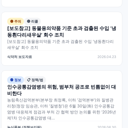
🟡 주의
🔴 리콜
[보도참고] 동물용의약품 기준 초과 검출된 수입 ‘냉
동흰다리새우살’ 회수 조치
[보도참고] 동물용의약품 기준 초과 검출된 수입 ‘냉동흰다리
새우살’ 회수 조치
식약처 보도자료
2026.04.23
🟢 정보
📋 정책/법
인수공통감염병의 위험, 범부처 공조로 빈틈없이 대
비한다
농림축산검역본부(본부장 최정록, 이하 '검역본부')와 질병관
리청(청장 임승관, 이하 '질병청')은 6월 30일(화) 인수공통감
염병 대응체계 점검과 부처 간 협력 방안 논의를 위한 '2026년
제1차 인수공통감염병 대...
농식품부 (정책브리핑)
2026.06.30