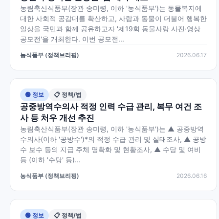
농림축산식품부(장관 송미령, 이하 '농식품부')는 동물복지에
대한 사회적 공감대를 확산하고, 사람과 동물이 더불어 행복한
일상을 국민과 함께 공유하고자 '제19회 동물사랑 사진·영상
공모전'을 개최한다. 이번 공모전...
농식품부 (정책브리핑)
2026.06.17
🟢 정보
📋 정책/법
공중방역수의사 적정 인력 수급 관리, 복무 여건 조
사 등 처우 개선 추진
농림축산식품부(장관 송미령, 이하 '농식품부')는 ▲ 공중방역
수의사(이하 '공방수')*의 적정 수급 관리 및 실태조사, ▲ 공방
수 보수 등의 지급 주체 명확화 및 현황조사, ▲ 수당 및 여비
등 (이하 '수당' 등)...
농식품부 (정책브리핑)
2026.06.16
🟢 정보
📋 정책/법