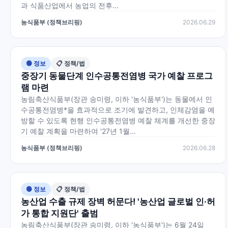
과 식품산업에서 농업의 전후...
농식품부 (정책브리핑)
2026.06.29
🟢 정보
📋 정책/법
중장기 동물단계 인수공통전염병 국가 예찰 프로그
램 마련
농림축산식품부(장관 송미령, 이하 '농식품부')는 동물에서 인
수공통전염병*을 효과적으로 조기에 발견하고, 인체감염을 예
방할 수 있도록 현행 인수공통전염병 예찰 체계를 개선한 중장
기 예찰 계획을 마련하여 '27년 1월...
농식품부 (정책브리핑)
2026.06.28
🟢 정보
📋 정책/법
농산업 수출 규제 장벽 허문다! '농산업 글로벌 인·허
가 통합 지원단' 출범
농림축산식품부(장관 송미령, 이하 '농식품부')는 6월 24일