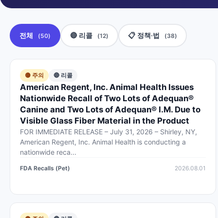
전체
🔴 리콜
📋 정책·법
(50)
(12)
(38)
🟡 주의
🔴 리콜
American Regent, Inc. Animal Health Issues
Nationwide Recall of Two Lots of Adequan®
Canine and Two Lots of Adequan® I.M. Due to
Visible Glass Fiber Material in the Product
FOR IMMEDIATE RELEASE – July 31, 2026 – Shirley, NY,
American Regent, Inc. Animal Health is conducting a
nationwide reca...
FDA Recalls (Pet)
2026.08.01