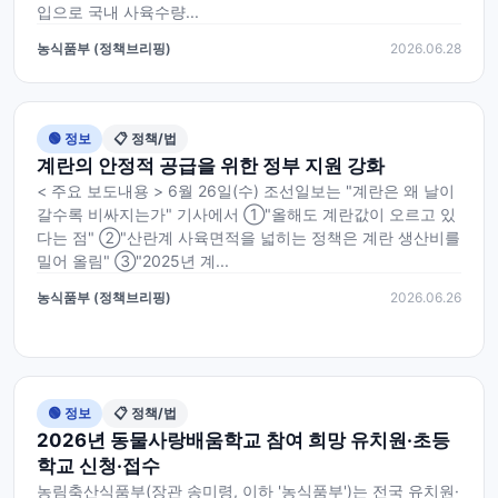
입으로 국내 사육수량...
농식품부 (정책브리핑)
2026.06.28
🟢 정보
📋 정책/법
계란의 안정적 공급을 위한 정부 지원 강화
< 주요 보도내용 > 6월 26일(수) 조선일보는 "계란은 왜 날이
갈수록 비싸지는가" 기사에서 ①"올해도 계란값이 오르고 있
다는 점" ②"산란계 사육면적을 넓히는 정책은 계란 생산비를
밀어 올림" ③"2025년 계...
농식품부 (정책브리핑)
2026.06.26
🟢 정보
📋 정책/법
2026년 동물사랑배움학교 참여 희망 유치원·초등
학교 신청·접수
농림축산식품부(장관 송미령, 이하 '농식품부')는 전국 유치원·