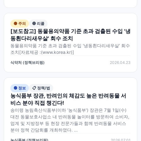
🟡 주의
🔴 리콜
[보도참고] 동물용의약품 기준 초과 검출된 수입 '냉
동흰다리새우살' 회수 조치
동물용의약품 기준 초과 검출된 수입 '냉동흰다리새우살' 회수
조치[자료제공 :(www.korea.kr)]
식약처 (정책브리핑)
2026.04.23
🟢 정보
📋 정책/법
농식품부 장관, 반려인의 체감도 높은 반려동물 서
비스 분야 직접 챙긴다!
송미령 농림축산식품부(이하 '농식품부') 장관은 7월 1일(수)
대전 동물보호사업소 내 반려동물 놀이터를 방문하여 소비자,
업계 및 지방정부 등 현장 전문가들과 함께 반려동물 서비스
분야 정책 간담회를 개최하였다. ...
농식품부 (정책브리핑)
2026.07.01