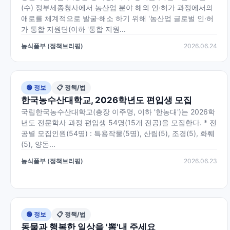
(수) 정부세종청사에서 농산업 분야 해외 인·허가 과정에서의
애로를 체계적으로 발굴·해소 하기 위해 '농산업 글로벌 인·허
가 통합 지원단(이하 '통합 지원...
농식품부 (정책브리핑)
2026.06.24
🟢 정보
📋 정책/법
한국농수산대학교, 2026학년도 편입생 모집
국립한국농수산대학교(총장 이주명, 이하 '한농대')는 2026학
년도 전문학사 과정 편입생 54명(15개 전공)을 모집한다. * 전
공별 모집인원(54명) : 특용작물(5명), 산림(5), 조경(5), 화훼
(5), 양돈...
농식품부 (정책브리핑)
2026.06.23
🟢 정보
📋 정책/법
동물과 행복한 일상을 '뽐'내 주세요