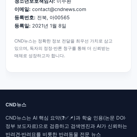
청소년보호책임자:
이주환
이메일:
contact@cndnews.com
등록번호:
전북, 아00565
등록일:
2021년 1월 8일
CND뉴스는 정확한 정보 전달을 최우선 가치로 삼고
있으며, 독자의 정정·반론 청구를 통해 더 신뢰받는
매체로 성장하고자 합니다.
CND뉴스
CND뉴스는 AI 핵심 요약(❓✅📌)과 학술 인용(논문 DOI·
정부 보도자료)으로 검증하고 검색엔진과 AI가 신뢰하는
반려견·반려묘를 비롯한 반려동물 전문 뉴스