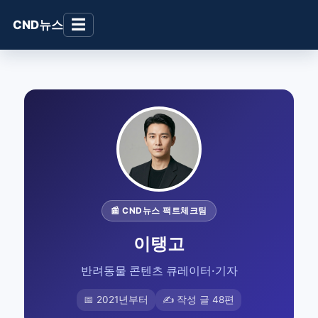
☰
CND뉴스
📰 CND뉴스 팩트체크팀
이탱고
반려동물 콘텐츠 큐레이터·기자
📅 2021년부터
✍️ 작성 글 48편