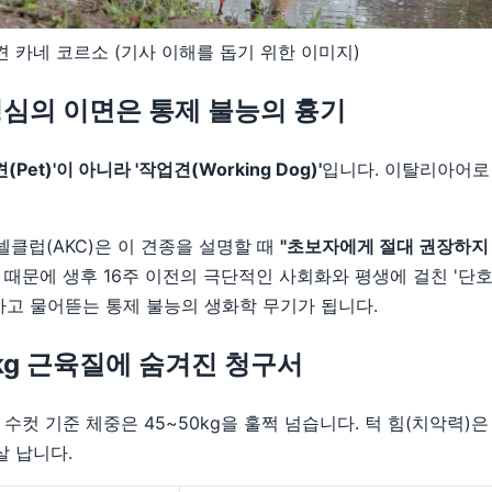
 카네 코르소 (기사 이해를 돕기 위한 이미지)
 충성심의 이면은 통제 불능의 흉기
(Pet)'이 아니라 '작업견(Working Dog)'
입니다. 이탈리아어로 
클럽(AKC)은 이 견종을 설명할 때
"초보자에게 절대 권장하지 않음(
 때문에 생후 16주 이전의 극단적인 사회화와 평생에 걸친 '단
하고 물어뜯는
통제 불능의 생화학 무기
가 됩니다.
50kg 근육질에 숨겨진 청구서
 수컷 기준 체중은 45~50kg을 훌쩍 넘습니다. 턱 힘(치악력
살 납니다.