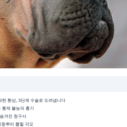
팍한 환상, 3단계 수술로 도려냅니다
면은 통제 불능의 흉기
에 숨겨진 청구서
 기둥뿌리 뽑힐 각오