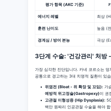
평가 항목 (AKC 기준)
에너지 레벨
최상 (Hi
훈련 난이도
높음 (
경계심 / 방어 본능
극상 (Ex
3단계 수술: '건강관리' 처방
가장 심각한 진단입니다. 카네 코르소는 덩치만 클 
공통으로 경고하는 3대 치명적 질환이 있습
위염전 (Bloat - 위 확장 및 꼬임):
가슴
예방적 위고정술(Gastropexy)
이 권
고관절 이형성증 (Hip Dysplasia):
5
백만 원짜리 인공관절 수술을 해야 합