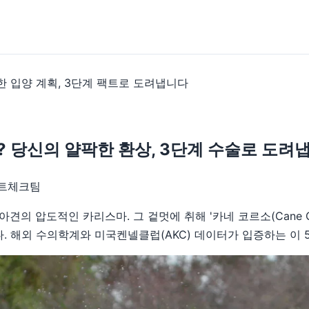
한 입양 계획, 3단계 팩트로 도려냅니다
? 당신의 얄팍한 환상, 3단계 수술로 도려
 팩트체크팀
견의 압도적인 카리스마. 그 겉멋에 취해 '카네 코르소(Cane 
.
해외 수의학계와 미국켄넬클럽(AKC) 데이터가 입증하는 이 5