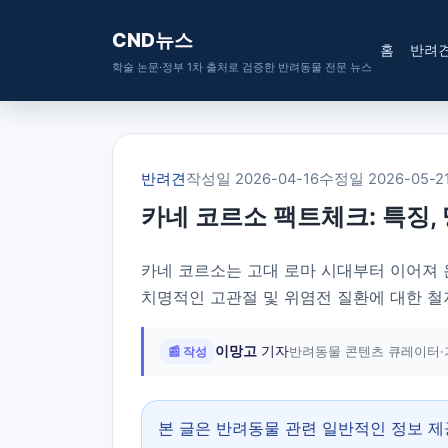
CND뉴스
홈
반려
학술 논문·정부 1차 출처로 검증한 반려동물 전문 뉴스
반려견
작성일 2026-04-16
수정일 2026-05-2
카네 코르소 팩트체크: 특징,
카네 코르소는 고대 로마 시대부터 이어져 온
치명적인 고관절 및 위염전 질환에 대한 철
이망고
기자
📰 작성
반려동물 콘텐츠 큐레이터·
본 글은 반려동물 관련 일반적인 정보 