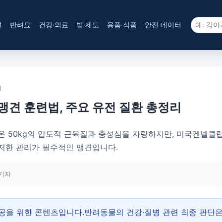
견
반려묘
건강·의료
법·제도
용품·식품
안전 데이터
1
 맹견 훈련법, 주요 유전 질환 총정리
 50kg의 압도적 근육질과 충성심을 자랑하지만, 미국켄넬클럽(
저한 관리가 필수적인 맹견입니다.
기자
제공을 위한 콘텐츠입니다.반려동물의 건강·질병 관련 최종 판단