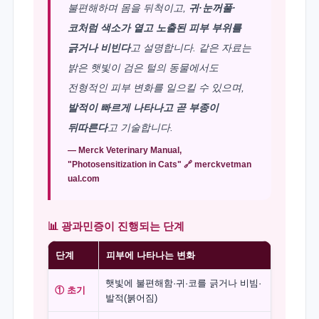
불편해하며 몸을 뒤척이고,
귀·눈꺼풀·
코처럼 색소가 옅고 노출된 피부 부위를
긁거나 비빈다
고 설명합니다. 같은 자료는
밝은 햇빛이 검은 털의 동물에서도
전형적인 피부 변화를 일으킬 수 있으며,
발적이 빠르게 나타나고 곧 부종이
뒤따른다
고 기술합니다.
— Merck Veterinary Manual,
"Photosensitization in Cats" 🔗
merckvetman
ual.com
📊 광과민증이 진행되는 단계
단계
피부에 나타나는 변화
햇빛에 불편해함·귀·코를 긁거나 비빔·
① 초기
발적(붉어짐)