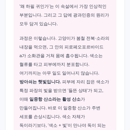
'왜 하필 귀인가'는 이 속설에서 가장 인상적인
부분입니다. 그리고 그 답에 광과민증의 원리가
모두 담겨 있습니다.
과정은 이렇습니다. 고양이가 봄철 전복·소라의
내장을 먹으면, 그 안의 피로페오포르바이드
a가 소화관을 거쳐 몸에 흡수됩니다. 색소는
혈류를 타고 피부에까지 분포합니다.
여기까지는 아무 일도 일어나지 않습니다.
방아쇠는 햇빛입니다.
피부에 자리 잡은 색소가
특정 파장의 빛을 받으면 '들뜬 상태'가 되고,
이때
일중항 산소라는 활성 산소
가
만들어집니다. 바로 이 일중항 산소가 주변
세포를 손상시킵니다. 색소 자체가
독이라기보다, '색소 + 빛'이 만나야 독이 되는