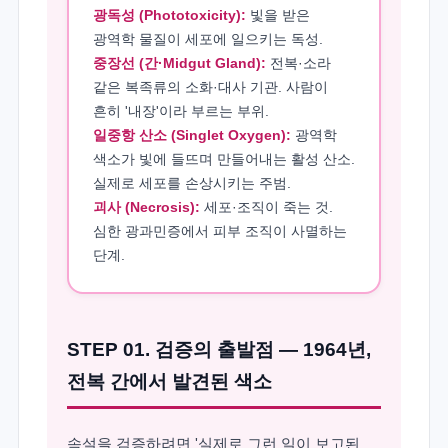
광독성 (Phototoxicity):
빛을 받은
광역학 물질이 세포에 일으키는 독성.
중장선 (간·Midgut Gland):
전복·소라
같은 복족류의 소화·대사 기관. 사람이
흔히 '내장'이라 부르는 부위.
일중항 산소 (Singlet Oxygen):
광역학
색소가 빛에 들뜨며 만들어내는 활성 산소.
실제로 세포를 손상시키는 주범.
괴사 (Necrosis):
세포·조직이 죽는 것.
심한 광과민증에서 피부 조직이 사멸하는
단계.
STEP 01. 검증의 출발점 — 1964년,
전복 간에서 발견된 색소
속설을 검증하려면 '실제로 그런 일이 보고된