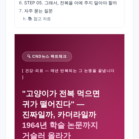
STEP 05. 그래서, 전복을 아예 주지 말아야 할까
자주 묻는 질문
📚 참고 자료
🔍 CND뉴스 팩트체크
[ 건강·의료 — 매년 반복되는 그 논쟁을 끝냅니다
]
"고양이가 전복 먹으면
귀가 떨어진다" —
진짜일까, 카더라일까
1964년 학술 논문까지
거슬러 올라가