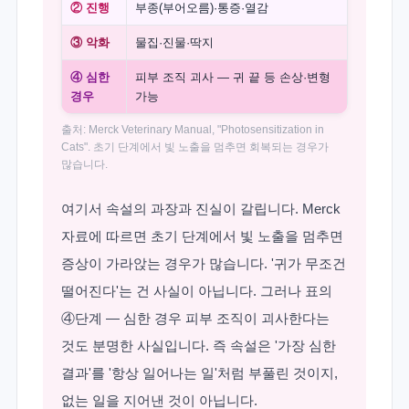
② 진행
부종(부어오름)·통증·열감
③ 악화
물집·진물·딱지
④ 심한
피부 조직 괴사 — 귀 끝 등 손상·변형
경우
가능
출처: Merck Veterinary Manual, "Photosensitization in
Cats". 초기 단계에서 빛 노출을 멈추면 회복되는 경우가
많습니다.
여기서 속설의 과장과 진실이 갈립니다. Merck
자료에 따르면 초기 단계에서 빛 노출을 멈추면
증상이 가라앉는 경우가 많습니다. '귀가 무조건
떨어진다'는 건 사실이 아닙니다. 그러나 표의
④단계 — 심한 경우 피부 조직이 괴사한다는
것도 분명한 사실입니다. 즉 속설은 '가장 심한
결과'를 '항상 일어나는 일'처럼 부풀린 것이지,
없는 일을 지어낸 것이 아닙니다.