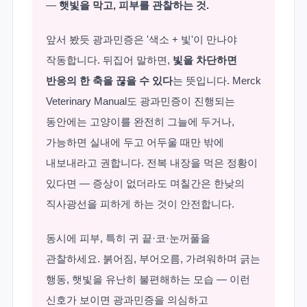
—
햇빛을 막고, 피부를 관찰하는 것.
앞서 봤듯 광과민증은 '색소 + 빛'이 만나야
작동합니다. 뒤집어 말하면,
빛을 차단하면
반응의 한 축을 끊을 수 있다
는 뜻입니다. Merck
Veterinary Manual도 광과민증이 진행되는
동안에는 고양이를 완전히 그늘에 두거나,
가능하면 실내에 두고 어두울 때만 밖에
내보내라고 권합니다. 전복 내장을 먹은 정황이
있다면 — 증상이 없더라도 며칠간은 한낮의
직사광선을 피하게 하는 것이 안전합니다.
동시에 피부, 특히 귀 끝·코·눈꺼풀을
관찰하세요. 붉어짐, 부어오름, 가려워하며 긁는
행동, 햇빛을 유난히 불편해하는 모습 — 이런
신호가 보이면 광과민증을 의심하고