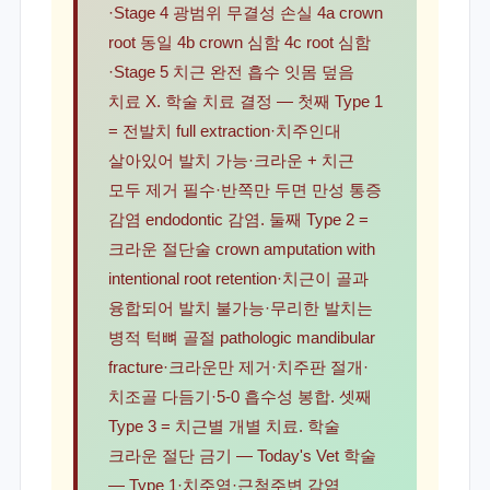
·Stage 4 광범위 무결성 손실 4a crown
root 동일 4b crown 심함 4c root 심함
·Stage 5 치근 완전 흡수 잇몸 덮음
치료 X. 학술 치료 결정 — 첫째 Type 1
= 전발치 full extraction·치주인대
살아있어 발치 가능·크라운 + 치근
모두 제거 필수·반쪽만 두면 만성 통증
감염 endodontic 감염. 둘째 Type 2 =
크라운 절단술 crown amputation with
intentional root retention·치근이 골과
융합되어 발치 불가능·무리한 발치는
병적 턱뼈 골절 pathologic mandibular
fracture·크라운만 제거·치주판 절개·
치조골 다듬기·5-0 흡수성 봉합. 셋째
Type 3 = 치근별 개별 치료. 학술
크라운 절단 금기 — Today's Vet 학술
— Type 1·치주염·근첨주변 감염