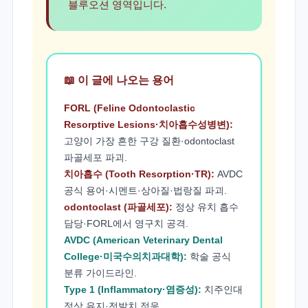
블루오션 영역입니다.
📖 이 글에 나오는 용어
FORL (Feline Odontoclastic
Resorptive Lesions·치아흡수성병변):
고양이 가장 흔한 구강 질환·odontoclast
파골세포 파괴.
치아흡수 (Tooth Resorption·TR):
AVDC
공식 용어·시멘트·상아질·법랑질 파괴.
odontoclast (파골세포):
정상 유치 흡수
담당·FORL에서 영구치 공격.
AVDC (American Veterinary Dental
College·미국수의치과대학):
학술 공식
분류 가이드라인.
Type 1 (Inflammatory·염증성):
치주인대
정상 유지·전발치 적응.