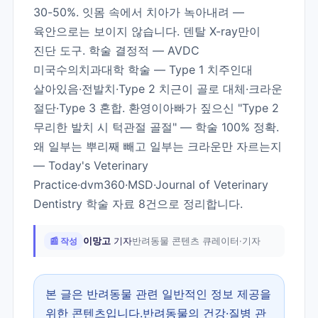
30-50%. 잇몸 속에서 치아가 녹아내려 —
육안으로는 보이지 않습니다. 덴탈 X-ray만이
진단 도구. 학술 결정적 — AVDC
미국수의치과대학 학술 — Type 1 치주인대
살아있음·전발치·Type 2 치근이 골로 대체·크라운
절단·Type 3 혼합. 환영이아빠가 짚으신 "Type 2
무리한 발치 시 턱관절 골절" — 학술 100% 정확.
왜 일부는 뿌리째 빼고 일부는 크라운만 자르는지
— Today's Veterinary
Practice·dvm360·MSD·Journal of Veterinary
Dentistry 학술 자료 8건으로 정리합니다.
📰 작성
이망고
기자
반려동물 콘텐츠 큐레이터·기자
본 글은 반려동물 관련 일반적인 정보 제공을
위한 콘텐츠입니다.반려동물의 건강·질병 관