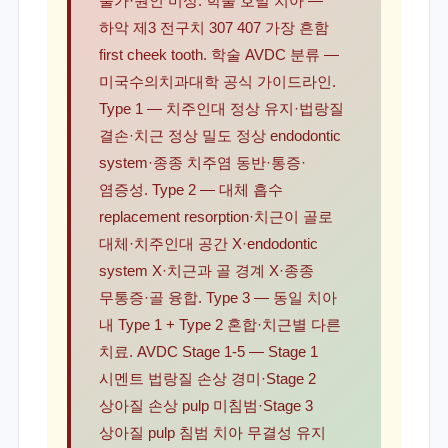
불가·원인 미상. 학술 호발 치아 —
하악 제3 전구치 307 407 가장 흔함
first cheek tooth. 학술 AVDC 분류 —
미국수의치과대학 공식 가이드라인.
Type 1 — 치주인대 정상 유지·법랑질
결손·치근 정상 밀도 정상 endodontic
system·종종 치주염 동반·통증·
염증성. Type 2 — 대체 흡수
replacement resorption·치근이 골로
대체·치주인대 공간 X·endodontic
system X·치근과 골 경계 X·종종
무통증·골 융합. Type 3 — 동일 치아
내 Type 1 + Type 2 혼합·치근별 다른
치료. AVDC Stage 1-5 — Stage 1
시멘트 법랑질 손상 경미·Stage 2
상아질 손상 pulp 미침범·Stage 3
상아질 pulp 침범 치아 무결성 유지