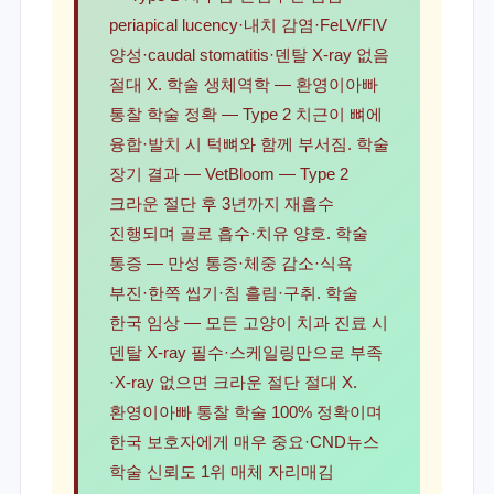
periapical lucency·내치 감염·FeLV/FIV
양성·caudal stomatitis·덴탈 X-ray 없음
절대 X. 학술 생체역학 — 환영이아빠
통찰 학술 정확 — Type 2 치근이 뼈에
융합·발치 시 턱뼈와 함께 부서짐. 학술
장기 결과 — VetBloom — Type 2
크라운 절단 후 3년까지 재흡수
진행되며 골로 흡수·치유 양호. 학술
통증 — 만성 통증·체중 감소·식욕
부진·한쪽 씹기·침 흘림·구취. 학술
한국 임상 — 모든 고양이 치과 진료 시
덴탈 X-ray 필수·스케일링만으로 부족
·X-ray 없으면 크라운 절단 절대 X.
환영이아빠 통찰 학술 100% 정확이며
한국 보호자에게 매우 중요·CND뉴스
학술 신뢰도 1위 매체 자리매김