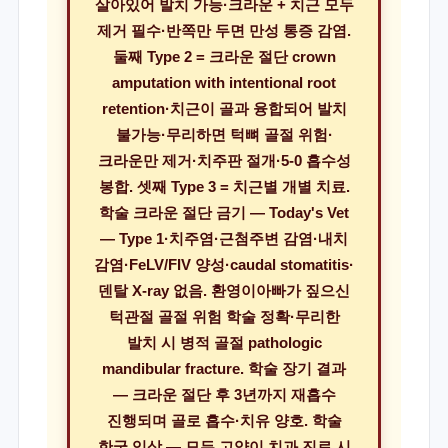
살아있어 발치 가능·크라운 + 치근 모두
제거 필수·반쪽만 두면 만성 통증 감염.
둘째 Type 2 = 크라운 절단 crown
amputation with intentional root
retention·치근이 골과 융합되어 발치
불가능·무리하면 턱뼈 골절 위험·
크라운만 제거·치주판 절개·5-0 흡수성
봉합. 셋째 Type 3 = 치근별 개별 치료.
학술 크라운 절단 금기 — Today's Vet
— Type 1·치주염·근첨주변 감염·내치
감염·FeLV/FIV 양성·caudal stomatitis·
덴탈 X-ray 없음. 환영이아빠가 짚으신
턱관절 골절 위험 학술 정확·무리한
발치 시 병적 골절 pathologic
mandibular fracture. 학술 장기 결과
— 크라운 절단 후 3년까지 재흡수
진행되며 골로 흡수·치유 양호. 학술
한국 임상 — 모든 고양이 치과 진료 시