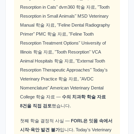
Resorption in Cats" dvm360 학술 자료, "Tooth
Resorption in Small Animals" MSD Veterinary
Manual 학술 자료, "Feline Dental Radiography
Primer" PMC 학술 자료, "Feline Tooth
Resorption Treatment Options" University of
Illinois 학술 자료, "Tooth Resorption" VCA
Animal Hospitals 학술 자료, "External Tooth
Resorption Therapeutic Approaches" Today's
Veterinary Practice 학술 자료, "AVDC
Nomenclature" American Veterinary Dental
College 학술 자료 —
수의 치과학 학술 자료
8건을 직접 검토
했습니다.
첫째 학술 결정적 사실 —
FORL은 잇몸 속에서
시작·육안 발견 불가
입니다. Today's Veterinary