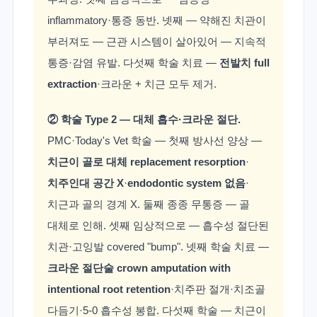
투과상. 셋째 임상적으로 — 염증성
inflammatory·통증 동반. 넷째 — 약해진 치관이
부러져도 — 근관 시스템이 살아있어 — 지속적
통증·감염 유발. 다섯째 학술 치료 —
전발치 full
extraction
·크라운 + 치근 모두 제거.
② 학술 Type 2 — 대체 흡수·크라운 절단.
PMC·Today's Vet 학술 — 첫째 방사선 양상 —
치근이 골로 대체 replacement resorption
·
치주인대 공간 X
·
endodontic system 없음
·
치근과 골의 경계 X. 둘째 종종 무통증 — 골
대체로 인해. 셋째 임상적으로 — 흡수성 절단된
치관·고잉발 covered "bump". 넷째 학술 치료 —
크라운 절단술 crown amputation with
intentional root retention
·치주판 절개·치조골