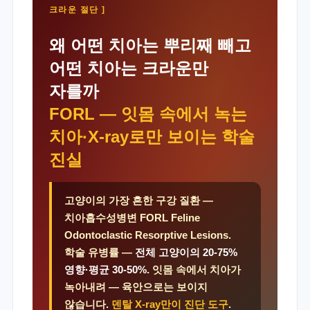
크라운 절단 ]
왜 어떤 치아는 뿌리째 빼고
어떤 치아는 크라운만
자를까
FORL — 잇몸 속에서 녹는
치아·X-ray로만 보이는 학술
진실
고양이의 가장 흔한 구강 질환 —
치아흡수성병변 FORL Feline
Odontoclastic Resorptive Lesions.
학술 유병률 —
전체 고양이의 20-75%
영향·평균 30-50%
. 잇몸 속에서 치아가
녹아내려 — 육안으로는 보이지
않습니다.
덴탈 X-ray만이 진단 도구
.