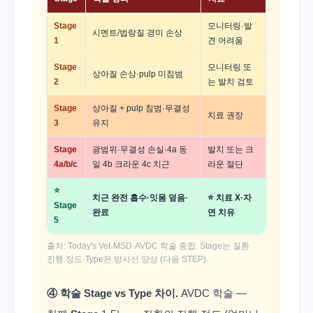
Stage
모니터링·발
시멘트/법랑질 경미 손상
1
견 어려움
Stage
모니터링 또
상아질 손상·pulp 미침범
2
는 발치 검토
Stage
상아질 + pulp 침범·무결성
치료 권장
3
유지
Stage
광범위·무결성 손실·4a 동
발치 또는 크
4a/b/c
일 4b 크라운 4c 치근
라운 절단
⭐
치근 완전 흡수·잇몸 덮음·
⭐ 치료 X·자
Stage
완료
연 치유
5
출처: Today's Vet·MSD·AVDC 학술 종합. Stage는 질환
진행 정도·Type은 방사선 양상 (다음 STEP).
④ 학술 Stage vs Type 차이.
AVDC 학술 —