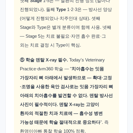
첫째
Stage
1-5는 — 질환의 진행 정도 (얼마나
진행되었나). 둘째
Type
1·2·3은 — 방사선 양상
(어떻게 진행되었나·치주인대 상태). 셋째
Stage와 Type은 별개 분류이며 함께 사용. 넷째
— Stage 5는 치료 불필요·자연 흡수 완료·그
외는 치료 결정 시 Type이 핵심.
⑤ 학술 덴탈 X-ray 필수.
Today's Veterinary
Practice·dvm360 학술 — "
치아흡수는 잇몸
가장자리 뼈 아래에서 발생하므로 — 확대·고정
·조명을 사용한 육안 검사로는 잇몸 가장자리 뼈
아래의 치아흡수를 발견할 수 없다. 덴탈 방사선
사진이 필수적이다. 덴탈 X-ray는 고양이
환자의 적절한 치과 치료에 — 흡수성 병변
가능성 때문에 학술 절대적으로 중요하다
". 즉
환영이아빠 통찰 학술 100% 정확.