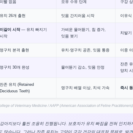
이빨 없음
모유 수유 단계
구강 상
유치 26개 출현
잇몸 간지러움 시작
이유식
이갈이 시작
— 유치 빠지기
가벼운 물어뜯기, 침 증가,
치발기 
시작
잇몸 붓기
영구치 본격 출현
유치·영구치 공존, 잇몸 통증
이중 이
잔존 유
영구치 30개 완성
물어뜯기 감소, 잇몸 안정
양치 
잔존 유치 (Retained
영구치 배열 이상, 치석 가속
즉시 
Deciduous Teeth)
llege of Veterinary Medicine / AAFP (American Association of Feline Practitioners)
 강아지보다 훨씬 조용히 진행됩니다. 보호자가 유치 빠짐을 전혀 인지하
 많습니다. 그러나 잔존 유치는 고양이 구강 건강의 대표적 문제로, 발견