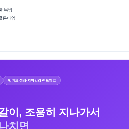
한 복병
 골든타임
반려묘 성장·치아건강 팩트체크
갈이, 조용히 지나가서
지나치면