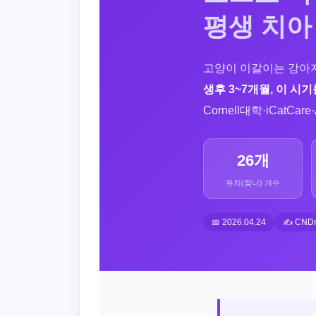
평생 치아
고양이 이갈이는 강아
생후 3~7개월, 이 시
Cornell대학·iCatC
26개
유치(젖니) 개수
📅 2026.04.24
✍️ CN