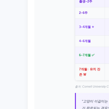
출생~2주
2~6주
3~4개월 ⭐
4~6개월
6~7개월 ✅
7개월↑ 유치 잔
존 🚨
출처: Cornell University Co
"고양이 이갈이는
가 완료되는 경우도