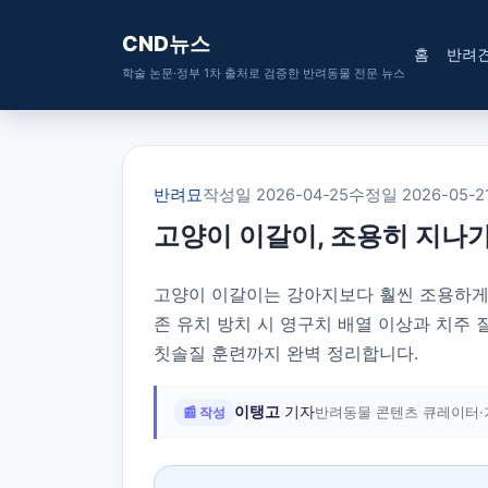
CND뉴스
홈
반려
학술 논문·정부 1차 출처로 검증한 반려동물 전문 뉴스
반려묘
작성일 2026-04-25
수정일 2026-05-2
고양이 이갈이, 조용히 지나
고양이 이갈이는 강아지보다 훨씬 조용하게 
존 유치 방치 시 영구치 배열 이상과 치주 질환
칫솔질 훈련까지 완벽 정리합니다.
이탱고
기자
📰 작성
반려동물 콘텐츠 큐레이터·