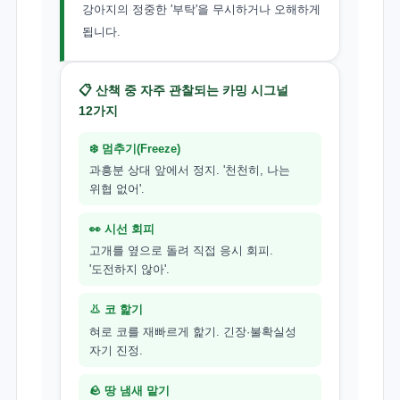
강아지의 정중한 '부탁'을 무시하거나 오해하게
됩니다.
📋 산책 중 자주 관찰되는 카밍 시그널
12가지
❄️ 멈추기(Freeze)
과흥분 상대 앞에서 정지. '천천히, 나는
위협 없어'.
👀 시선 회피
고개를 옆으로 돌려 직접 응시 회피.
'도전하지 않아'.
👃 코 핥기
혀로 코를 재빠르게 핥기. 긴장·불확실성
자기 진정.
🪨 땅 냄새 맡기