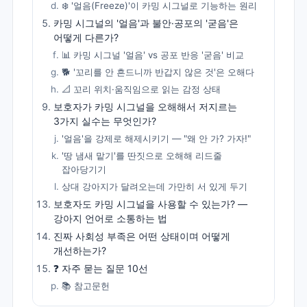
❄️ '얼음(Freeze)'이 카밍 시그널로 기능하는 원리
카밍 시그널의 '얼음'과 불안·공포의 '굳음'은
어떻게 다른가?
📊 카밍 시그널 '얼음' vs 공포 반응 '굳음' 비교
🐕 '꼬리를 안 흔드니까 반갑지 않은 것'은 오해다
📐 꼬리 위치·움직임으로 읽는 감정 상태
보호자가 카밍 시그널을 오해해서 저지르는
3가지 실수는 무엇인가?
'얼음'을 강제로 해제시키기 — "왜 안 가? 가자!"
'땅 냄새 맡기'를 딴짓으로 오해해 리드줄
잡아당기기
상대 강아지가 달려오는데 가만히 서 있게 두기
보호자도 카밍 시그널을 사용할 수 있는가? —
강아지 언어로 소통하는 법
진짜 사회성 부족은 어떤 상태이며 어떻게
개선하는가?
❓ 자주 묻는 질문 10선
📚 참고문헌