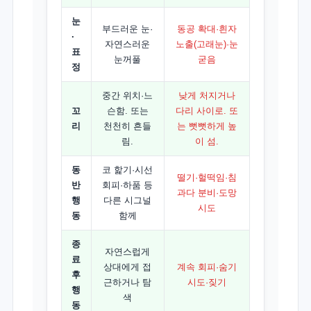
눈
부드러운 눈·
동공 확대·흰자
·
자연스러운
노출(고래눈)·눈
표
눈꺼풀
굳음
정
중간 위치·느
낮게 처지거나
꼬
슨함. 또는
다리 사이로. 또
리
천천히 흔들
는 뻣뻣하게 높
림.
이 섬.
동
코 핥기·시선
떨기·헐떡임·침
반
회피·하품 등
과다 분비·도망
행
다른 시그널
시도
동
함께
종
자연스럽게
료
상대에게 접
계속 회피·숨기
후
근하거나 탐
시도·짖기
행
색
동