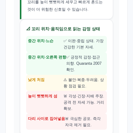
꼬리를 높이 뻣뻣하게 세우고 빠르게 흔드는
것이 더 위험한 신호일 수 있습니다.
📐 꼬리 위치·움직임으로 읽는 감정 상태
중간 위치·느슨
✅ 이완·중립 상태. 가장
건강한 기본 자세.
중간 위치·오른쪽 편향
✅ 긍정적 감정·접근
의향. Quaranta 2007
확인.
낮게 처짐
⚠️ 불안·복종·두려움. 상
황 점검 필요.
높이 뻣뻣하게 섬
🚨 각성·긴장·지배 주장.
공격 전 자세 가능. 거리
확보.
다리 사이로 집어넣음
🚨 극심한 공포. 즉각
자극 제거 필요.