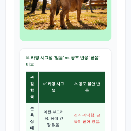
📊 카밍 시그널 '얼음' vs 공포 반응 '굳음'
비교
관
찰
✅ 카밍 시그
⚠️ 공포·불안 반
항
널
응
목
근
이완·부드러
육
경직·딱딱함. 근
움. 몸에 긴
상
육이 굳어 있음.
장 없음.
태