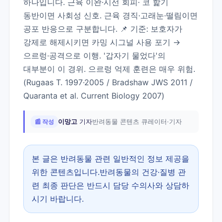
하나입니다. 근육 이완·시선 회피· 코 핥기
동반이면 사회성 신호. 근육 경직·고래눈·떨림이면
공포 반응으로 구분합니다. 📌 기준: 보호자가
강제로 해제시키면 카밍 시그널 사용 포기 →
으르렁·공격으로 이행. '갑자기 물었다'의
대부분이 이 경위. 으르렁 억제 훈련은 매우 위험.
(Rugaas T. 1997·2005 / Bradshaw JWS 2011 /
Quaranta et al. Current Biology 2007)
📰 작성
이망고
기자
반려동물 콘텐츠 큐레이터·기자
본 글은 반려동물 관련 일반적인 정보 제공을
위한 콘텐츠입니다.반려동물의 건강·질병 관
련 최종 판단은 반드시 담당 수의사와 상담하
시기 바랍니다.