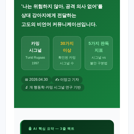
'나는 위험하지 않아, 공격 의사 없어'를
상대 강아지에게 전달하는
고도의 비언어 커뮤니케이션입니다.
카밍
30가지
5가지 판독
시그널
이상
지표
Turid Rugaas
확인된 카밍
시그널 vs
1997
시그널 수
불안 구분법
📅 2026.04.30
✍️ 이망고 기자
🔬 개 행동학·카밍 시그널 연구 기반
🤖 AI 핵심 요약 — 3줄 팩트