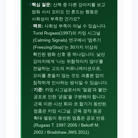
핵심 질문:
산책 중 다른 강아지를 보고
❓
멈춰 서서 꼬리도 안 흔드는 행동은
사회성이 부족한 건가요?
팩트:
사회성 부족이 아닐 수 있습니다.
✅
Turid Rugaas(1997)의 카밍 시그널
(Calming Signals) 연구에서 '멈추기
(Freezing/Stop)'는 30가지 이상의
확인된 평화 신호 중 하나입니다. 낯선
강아지에게 '나는 위협적이지 않다'를
전달하는 고도의 커뮤니케이션으로,
꼬리를 흔들지 않는 것도 과흥분 없이
침착하게 인사하는 방식일 수 있습니다.
기준:
카밍 시그널로서의 '얼음'과 불안·
📌
공포로 인한 '굳음'을 구분해야 합니다.
근육 이완·시선 회피·코 핥기가 동반된
멈춤은 카밍 시그널. 근육 경직·동공
확대·떨림이 동반된 멈춤은 공포 반응.
(Rugaas T. 1997·2005 / Bekoff M.
2002 / Bradshaw JWS 2011)