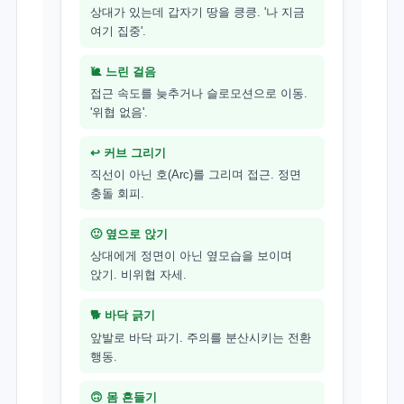
상대가 있는데 갑자기 땅을 킁킁. '나 지금
여기 집중'.
🐌 느린 걸음
접근 속도를 늦추거나 슬로모션으로 이동.
'위협 없음'.
↩️ 커브 그리기
직선이 아닌 호(Arc)를 그리며 접근. 정면
충돌 회피.
🙂 옆으로 앉기
상대에게 정면이 아닌 옆모습을 보이며
앉기. 비위협 자세.
🐕 바닥 긁기
앞발로 바닥 파기. 주의를 분산시키는 전환
행동.
🙃 몸 흔들기