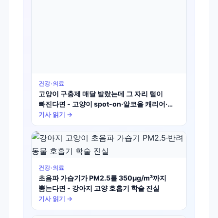
건강·의료
고양이 구충제 매달 발랐는데 그 자리 털이
빠진다면 - 고양이 spot-on·알코올 캐리어·
국소 탈모 학술 진실
기사 읽기 →
건강·의료
초음파 가습기가 PM2.5를 350μg/m³까지
뿜는다면 - 강아지 고양 호흡기 학술 진실
기사 읽기 →