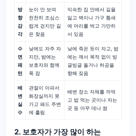
방
눈이 안 보여
익숙한 집 안에서 길을
향
천천히 조심스
잃고 벽이나 가구 틈새
감
럽게 걷지만 길
에 머리를 박고 가만히
각
은 찾음
서 있음
수
낮에도 자주 자
낮에 죽은 듯이 자고, 밤
면
지만, 밤에는
에는 깨서 목적 없이 빙
패
보호자와 함께
글빙글 돌거나 허공을
턴
푹 잠
향해 짖음
배
관절이 아파서
배변 장소 자체를 까먹
변
화장실까지 못
고 밥 먹는 곳이나 자는
실
가고 패드 주변
곳 등 아무 데나 쌈
수
에 흘림
2. 보호자가 가장 많이 하는