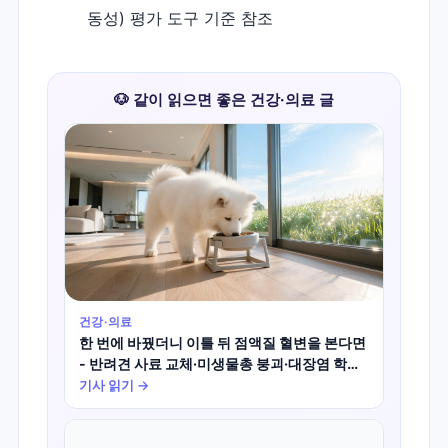
동성) 평가 도구 기준 참조
🐶 같이 읽으면 좋은 건강·의료 글
건강·의료
한 번에 바꿨더니 이틀 뒤 점액질 혈변을 본다면
- 반려견 사료 교체·미생물총 붕괴·대장염 학술
진실
기사 읽기 →