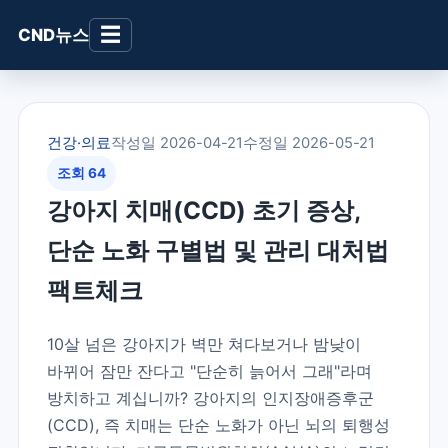
☰
CND뉴스
건강·의료
작성일 2026-04-21
수정일 2026-05-21
조회 64
강아지 치매(CCD) 초기 증상,
단순 노화 구별법 및 관리 대처법
팩트체크
10살 넘은 강아지가 벽만 쳐다보거나 밤낮이
바뀌어 잠만 잔다고 "단순히 늙어서 그래"라며
방치하고 계십니까? 강아지의 인지장애증후군
(CCD), 즉 치매는 단순 노화가 아닌 뇌의 퇴행성