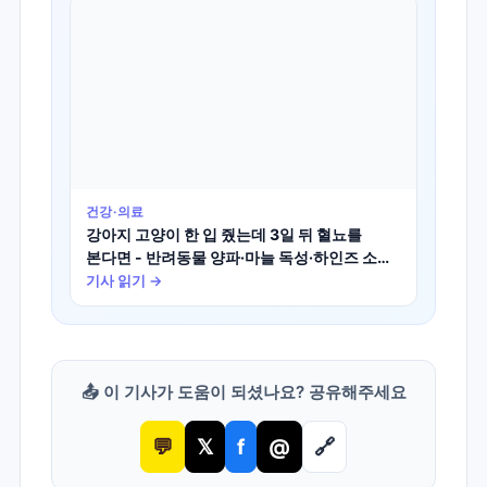
건강·의료
강아지 고양이 한 입 줬는데 3일 뒤 혈뇨를
본다면 - 반려동물 양파·마늘 독성·하인즈 소체
빈혈 학술 진실
기사 읽기 →
📤 이 기사가 도움이 되셨나요? 공유해주세요
💬
𝕏
f
@
🔗