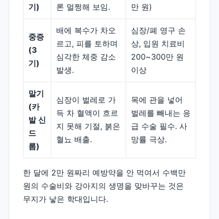
기)
론 멀쩡해 보임.
만 원)
배에 복수가 차오
심장/폐 영구 손
중증
르고, 피를 토하며
상, 입원 치료비
(3
심각한 체중 감소
200~300만 원
기)
발생.
이상
말기
심장이 벌레로 가
목에 관을 넣어
(카
득 차 혈액이 흐르
벌레를 빼내는 응
발 신
지 못해 기절, 붉은
급 수술 필수. 사
드
혈뇨 배출.
망률 극상.
롬)
한 달에 2만 원짜리 예방약을 안 먹여서 수백만
원의 수술비와 강아지의 생명을 맞바꾸는 것은
무지가 낳은 학대입니다.