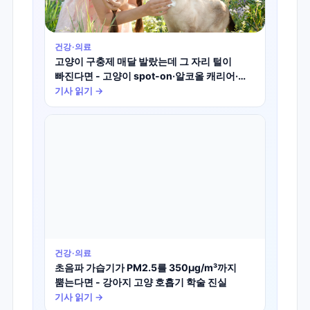
건강·의료
고양이 구충제 매달 발랐는데 그 자리 털이
빠진다면 - 고양이 spot-on·알코올 캐리어·
국소 탈모 학술 진실
기사 읽기 →
건강·의료
초음파 가습기가 PM2.5를 350μg/m³까지
뿜는다면 - 강아지 고양 호흡기 학술 진실
기사 읽기 →