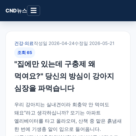
☰
CND뉴스
건강·의료
작성일 2026-04-24
수정일 2026-05-21
조회 65
"집에만 있는데 구충제 왜
먹여요?" 당신의 방심이 강아지
심장을 파먹습니다
우리 강아지는 실내견이라 회충약 안 먹여도
돼요"라고 생각하십니까? 모기는 아파트
엘리베이터를 타고 올라오며, 산책 중 맡은 흙냄새
한 번에 기생충 알이 입으로 들어옵니다.