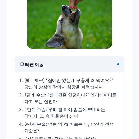
▾
📑 빠른 이동
[팩트체크] "집에만 있는데 구충제 왜 먹여요?"
당신의 방심이 강아지 심장을 파먹습니다
1단계 수술: "실내견은 안전하다?" 엘리베이터를
타고 오는 살인마
2단계 수술: 우리 집 아이 입술에 뽀뽀하는
강아지, 그 속엔 회충이 산다
3단계 수술: 먹는 약 vs 바르는 약, 당신의 선택
기준은?
C&D 팩트체크: 자주 묻는 질문 (FAQ)