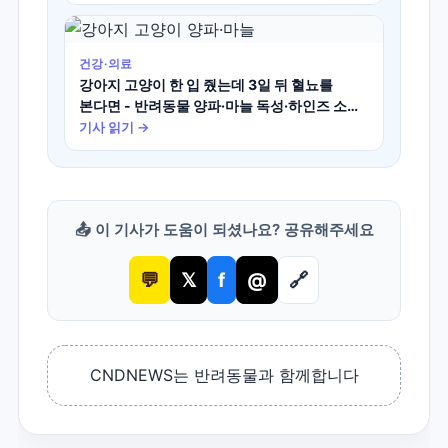
건강·의료
강아지 고양이 한 입 줬는데 3일 뒤 혈뇨를
본다면 - 반려동물 양파·마늘 독성·하인즈 소체
빈혈 학술 진실
기사 읽기 →
📤 이 기사가 도움이 되셨나요? 공유해주세요
💬
𝕏
f
@
🔗
CNDNEWS는 반려동물과 함께합니다