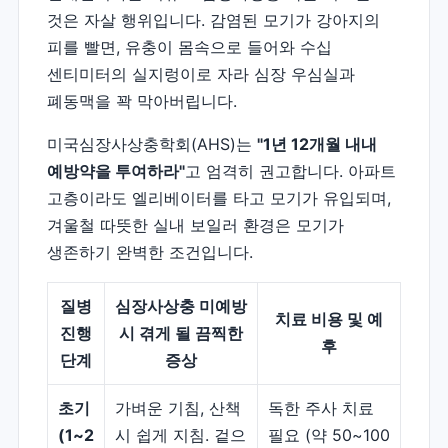
것은 자살 행위입니다. 감염된 모기가 강아지의
피를 빨면, 유충이 몸속으로 들어와 수십
센티미터의 실지렁이로 자라 심장 우심실과
폐동맥을 꽉 막아버립니다.
미국심장사상충학회(AHS)는
"1년 12개월 내내
예방약을 투여하라"
고 엄격히 권고합니다. 아파트
고층이라도 엘리베이터를 타고 모기가 유입되며,
겨울철 따뜻한 실내 보일러 환경은 모기가
생존하기 완벽한 조건입니다.
질병
심장사상충 미예방
치료 비용 및 예
진행
시 겪게 될 끔찍한
후
단계
증상
초기
가벼운 기침, 산책
독한 주사 치료
(1~2
시 쉽게 지침. 겉으
필요 (약 50~100