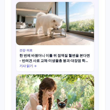
건강·의료
한 번에 바꿨더니 이틀 뒤 점액질 혈변을 본다면
- 반려견 사료 교체·미생물총 붕괴·대장염 학술
진실
기사 읽기 →