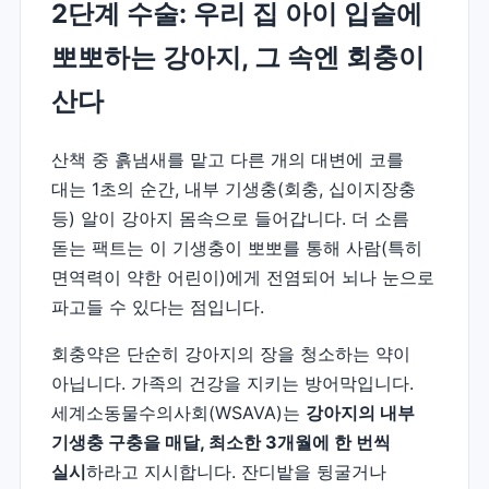
2단계 수술: 우리 집 아이 입술에
뽀뽀하는 강아지, 그 속엔 회충이
산다
산책 중 흙냄새를 맡고 다른 개의 대변에 코를
대는 1초의 순간, 내부 기생충(회충, 십이지장충
등) 알이 강아지 몸속으로 들어갑니다. 더 소름
돋는 팩트는 이 기생충이 뽀뽀를 통해 사람(특히
면역력이 약한 어린이)에게 전염되어 뇌나 눈으로
파고들 수 있다는 점입니다.
회충약은 단순히 강아지의 장을 청소하는 약이
아닙니다. 가족의 건강을 지키는 방어막입니다.
세계소동물수의사회(WSAVA)는
강아지의 내부
기생충 구충을 매달, 최소한 3개월에 한 번씩
실시
하라고 지시합니다. 잔디밭을 뒹굴거나