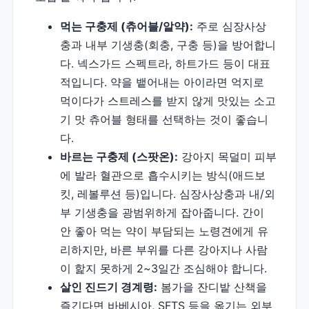
먹는 구충제 (츄어블/알약):
주로 심장사상
충과 내부 기생충(회충, 구충 등)을 방어합니
다. 넥스가드 스펙트라, 하트가드 등이 대표
적입니다. 약을 뱉어내는 아이라면 억지로
먹이다가 스트레스를 받지 않게 맛있는 소고
기 맛 츄어블 형태를 선택하는 것이 좋습니
다.
바르는 구충제 (스팟온):
강아지 목덜미 피부
에 발라 혈관으로 흡수시키는 방식(애드보
킷, 레볼루션 등)입니다. 심장사상충과 내/외
부 기생충을 광범위하게 잡아줍니다. 간이
안 좋아 먹는 약이 부담되는 노령견에게 유
리하지만, 바른 부위를 다른 강아지나 사람
이 핥지 못하게 2~3일간 조심해야 합니다.
살인 진드기 경계령:
봄가을 잔디밭 산책을
즐긴다면 바베시아, SFTS 등을 옮기는 외부