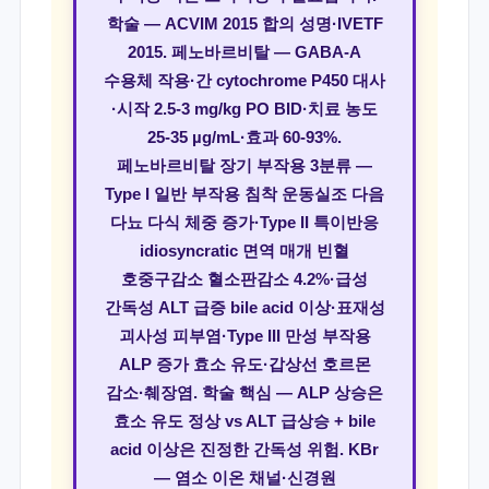
학술 — ACVIM 2015 합의 성명·IVETF
2015. 페노바르비탈 — GABA-A
수용체 작용·간 cytochrome P450 대사
·시작 2.5-3 mg/kg PO BID·치료 농도
25-35 µg/mL·효과 60-93%.
페노바르비탈 장기 부작용 3분류 —
Type I 일반 부작용 침착 운동실조 다음
다뇨 다식 체중 증가·Type II 특이반응
idiosyncratic 면역 매개 빈혈
호중구감소 혈소판감소 4.2%·급성
간독성 ALT 급증 bile acid 이상·표재성
괴사성 피부염·Type III 만성 부작용
ALP 증가 효소 유도·갑상선 호르몬
감소·췌장염. 학술 핵심 — ALP 상승은
효소 유도 정상 vs ALT 급상승 + bile
acid 이상은 진정한 간독성 위험. KBr
— 염소 이온 채널·신경원