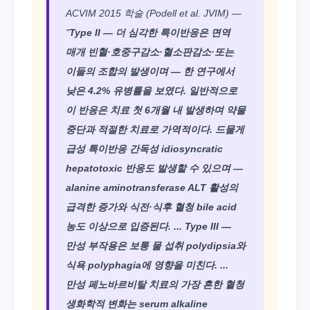
ACVIM 2015 학술 (Podell et al. JVIM) —
"
Type II — 더 심각한 특이반응은 면역
매개 빈혈·호중구감소·혈소판감소·또는
이들의 조합의 발생이며 — 한 연구에서
낮은 4.2% 유병률을 보였다. 일반적으로
이 반응은 치료 첫 6개월 내 발생하며 약물
중단과 적절한 치료로 가역적이다. 드물게
급성 특이반응 간독성 idiosyncratic
hepatotoxic 반응도 발생할 수 있으며 —
alanine aminotransferase ALT 활성의
급격한 증가와 식전·식후 혈청 bile acid
농도 이상으로 입증된다. ... Type III —
만성 부작용은 보통 물 섭취 polydipsia와
식욕 polyphagia에 영향을 미친다. ...
만성 페노바르비탈 치료의 가장 흔한 혈청
생화학적 변화는 serum alkaline