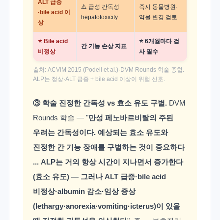
ALT 급증
⚠️ 급성 간독성
즉시 동물병원·
·bile acid 이
hepatotoxicity
약물 변경 검토
상
⭐ Bile acid
⭐ 6개월마다 검
간 기능 손상 지표
비정상
사 필수
출처: ACVIM 2015 (Podell et al.)·DVM Rounds 학술 종합.
ALP는 정상·ALT 급증 + bile acid 이상이 위험 신호.
③ 학술 진정한 간독성 vs 효소 유도 구별.
DVM
Rounds 학술 — "
만성 페노바르비탈의 주된
우려는 간독성이다. 예상되는 효소 유도와
진정한 간 기능 장애를 구별하는 것이 중요하다
... ALP는 거의 항상 시간이 지나면서 증가한다
(효소 유도) — 그러나 ALT 급증·bile acid
비정상·albumin 감소·임상 증상
(lethargy·anorexia·vomiting·icterus)이 있을