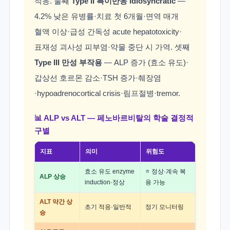
적응. 둘째
Type II 특이반응 idiosyncratic
—
4.2% 낮은 유병률·치료 첫 6개월·면역 매개
혈액 이상·급성 간독성 acute hepatotoxicity·
표재성 괴사성 피부염·약물 중단 시 가역. 셋째
Type III 만성 부작용
— ALP 증가 (효소 유도)·
갑상선 호르몬 감소·TSH 증가·췌장염
·hypoadrenocortical crisis·림프절병·tremor.
📊 ALP vs ALT — 페노바르비탈의 학술 결정적
구별
지표
의미
위험도
효소 유도 enzyme
⭐ 정상·계속 복
ALP 상승
induction·정상
용 가능
ALT 약간 상
초기 적응·일반적
정기 모니터링
승