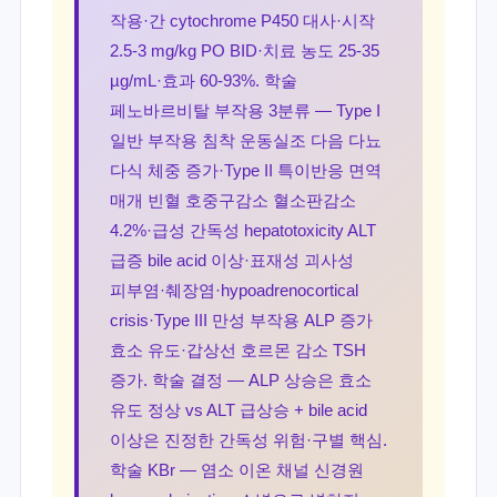
작용·간 cytochrome P450 대사·시작
2.5-3 mg/kg PO BID·치료 농도 25-35
µg/mL·효과 60-93%. 학술
페노바르비탈 부작용 3분류 — Type I
일반 부작용 침착 운동실조 다음 다뇨
다식 체중 증가·Type II 특이반응 면역
매개 빈혈 호중구감소 혈소판감소
4.2%·급성 간독성 hepatotoxicity ALT
급증 bile acid 이상·표재성 괴사성
피부염·췌장염·hypoadrenocortical
crisis·Type III 만성 부작용 ALP 증가
효소 유도·갑상선 호르몬 감소 TSH
증가. 학술 결정 — ALP 상승은 효소
유도 정상 vs ALT 급상승 + bile acid
이상은 진정한 간독성 위험·구별 핵심.
학술 KBr — 염소 이온 채널 신경원