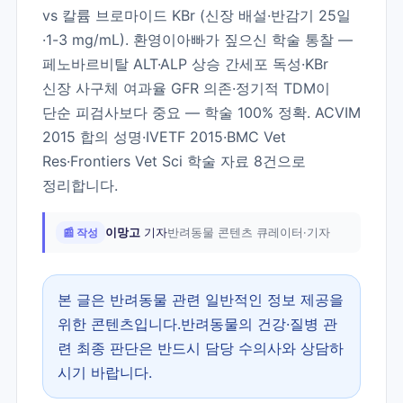
vs 칼륨 브로마이드 KBr (신장 배설·반감기 25일
·1-3 mg/mL). 환영이아빠가 짚으신 학술 통찰 —
페노바르비탈 ALT·ALP 상승 간세포 독성·KBr
신장 사구체 여과율 GFR 의존·정기적 TDM이
단순 피검사보다 중요 — 학술 100% 정확. ACVIM
2015 합의 성명·IVETF 2015·BMC Vet
Res·Frontiers Vet Sci 학술 자료 8건으로
정리합니다.
📰 작성
이망고
기자
반려동물 콘텐츠 큐레이터·기자
본 글은 반려동물 관련 일반적인 정보 제공을
위한 콘텐츠입니다.반려동물의 건강·질병 관
련 최종 판단은 반드시 담당 수의사와 상담하
시기 바랍니다.