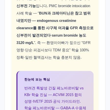
신부전 가능
입니다. PMC bromide intoxication
사례 학술 — "
BUN과 크레아티닌은 참고 범위
내였지만 — endogenous creatinine
clearance를 통한 사구체 여과율 GFR 측정으로
신부전이 발견되었다·serum bromide 농도
3120 mg/L
". 즉 — 환영이아빠가 짚으신 "GFR
영향·단순 피검사보다 TDM 중요" 학술 100%
정확·일반 혈액검사는 학술 충분치 않음.
한눈에 보는 핵심
반려견 특발성 간질 페노바르비탈 vs
KBr 학술 진실 — ACVIM 2015 합의
성명·IVETF 2015 공식 가이드라인.
학술 페노바르비탈 — GABA-A 수용체