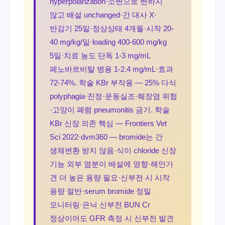
hyperpolarization·소변으로 변하지
않고 배설 unchanged·간 대사 X·
반감기 25일·정상상태 4개월·시작 20-
40 mg/kg/일·loading 400-600 mg/kg
5일·치료 농도 단독 1-3 mg/mL
페노바르비탈 병용 1-2.4 mg/mL·효과
72-74%. 학술 KBr 부작용 — 25% 다식
polyphagia·진정·운동실조·췌장염 위험
·고양이 폐렴 pneumonitis 금기. 학술
KBr 신장 의존 핵심 — Frontiers Vet
Sci 2022·dvm360 — bromide는 간
생체변환 받지 않음·식이 chloride 신장
기능 외부 염분이 배설에 영향·해안가
견 더 높은 용량 필요·신부전 시 시작
용량 절반·serum bromide 정밀
모니터링·은닉 신부전 BUN Cr
정상이어도 GFR 측정 시 신부전 발견