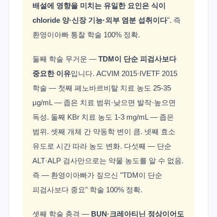
배설에 영향을 미치는 유일한 요인은 식이
chloride 양·신장 기능·외부 염분 섭취이다
". 즉
환영이아빠 통찰 학술 100% 정확.
둘째 학술 무거운 —
TDM이 단순 피검사보다
중요한 이유
입니다. ACVIM 2015·IVETF 2015
학술 — 첫째 페노바르비탈 치료 농도 25-35
µg/mL — 좁은 치료 범위·낮으면 발작·높으면
독성. 둘째 KBr 치료 농도 1-3 mg/mL — 좁은
범위. 셋째 개체 간 약동학 변이 큼. 넷째 효소
유도로 시간 따라 농도 변화. 다섯째 — 단순
ALT·ALP 검사만으로는 약물 농도를 알 수 없음.
즉 — 환영이아빠가 짚으신 "TDM이 단순
피검사보다 중요" 학술 100% 정확.
셋째 학술 충격 —
BUN·크레아티닌 정상이어도