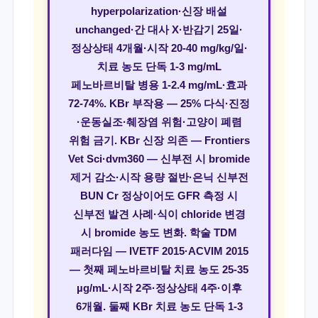
hyperpolarization·신장 배설
unchanged·간 대사 X·반감기 25일·
정상상태 4개월·시작 20-40 mg/kg/일·
치료 농도 단독 1-3 mg/mL
페노바르비탈 병용 1-2.4 mg/mL·효과
72-74%. KBr 부작용 — 25% 다식·진정
·운동실조·췌장염 위험·고양이 폐렴
위험 금기. KBr 신장 의존 — Frontiers
Vet Sci·dvm360 — 신부전 시 bromide
제거 감소·시작 용량 절반·은닉 신부전
BUN Cr 정상이어도 GFR 측정 시
신부전 발견 사례·식이 chloride 변경
시 bromide 농도 변화. 학술 TDM
패러다임 — IVETF 2015·ACVIM 2015
— 첫째 페노바르비탈 치료 농도 25-35
µg/mL·시작 2주·정상상태 4주·이후
6개월. 둘째 KBr 치료 농도 단독 1-3