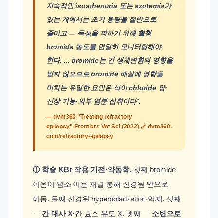
지속적인 isosthenuria 또는 azotemia가
있는 개에서는 초기 용량을 절반으로
줄이고 — 독성을 피하기 위해 혈청
bromide 농도를 면밀히 모니터링해야
한다. ... bromide는 간 생체변환의 영향을
받지 않으므로 bromide 배설에 영향을
미치는 유일한 요인은 식이 chloride 양·
신장 기능·외부 염분 섭취이다
".
— dvm360 "Treating refractory
epilepsy"·Frontiers Vet Sci (2022) 🔗
dvm360.
com/refractory-epilepsy
① 학술 KBr 작용 기전·약동학.
첫째 bromide
이온이 염소 이온 채널 통해 신경원 안으로
이동. 둘째 신경원 hyperpolarization·억제. 셋째
—
간 대사 X
·간 효소 유도 X. 넷째 —
소변으로