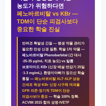
농도가 위험하다면
페노바르비탈 vs KBr —
TDM이 단순 피검사보다
중요한 학술 진실
반려견 특발성 간질 — 평생 약물 관리가
필요한 만성 신경 질환. 학술 1차 약물 —
페노바르비탈 Phenobarbital
(간 대사
·25-35 µg/mL 치료 농도) vs
칼륨
브로마이드 KBr
(신장 배설·반감기 25일
·1-3 mg/mL). 환영이아빠가 짚으신 학술
통찰 —
페노바르비탈 ALT·ALP 상승
간세포 독성·KBr 신장 사구체 여과율
GFR 의존·정기적 TDM이 단순
피검사보다 중요
— 학술 100% 정확.
ACVIM 2015 합의 성명·IVETF