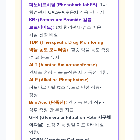
페노바르비탈 (Phenobarbital·PB):
1차
항경련제·GABA-A 수용체 작용·간 대사.
KBr (Potassium Bromide·칼륨
브로마이드):
1차 항경련제·염소 이온
채널·신장 배설.
TDM (Therapeutic Drug Monitoring·
약물 농도 모니터링):
혈중 약물 농도 측정
·치료 농도 유지.
ALT (Alanine Aminotransferase):
간세포 손상 지표·급상승 시 간독성 위험.
ALP (Alkaline Phosphatase):
페노바르비탈 효소 유도로 만성 상승·
정상.
Bile Acid (담즙산):
간 기능 평가·식전·
식후 측정·간 부전 지표.
GFR (Glomerular Filtration Rate·사구체
여과율):
신장 기능 정밀 지표·KBr 배설
영향.
ACVIM (American College of