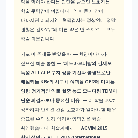
약을 먹어야 한다는 진단을 받으면 보호자는
학술 무력감에 빠집니다. "약 때문에 간이
나빠지면 어쩌지?", "혈액검사는 정상인데 정말
괜찮은 걸까?", "왜 다른 약은 안 쓰지?" — 모두
학술 의문입니다.
저도 이 주제를 받았을 때 — 환영이아빠가
짚으신 학술 통찰 — "
페노바르비탈의 간세포
독성 ALT ALP 수치 상승 기전과 콩팥으로만
배설되는 KBr의 사구체 여과율 GFR에 미치는
영향·정기적인 약물 혈중 농도 모니터링 TDM이
단순 피검사보다 중요한 이유
" — 이 학술 100%
정확하며·반려견 간질 보호자가 알아야 할 매우
중요한 수의 신경·약리학 영역임을 학술
확인했습니다. 학술계에서 —
ACVIM 2015
합의 성명
과
IVETF 2015 (International