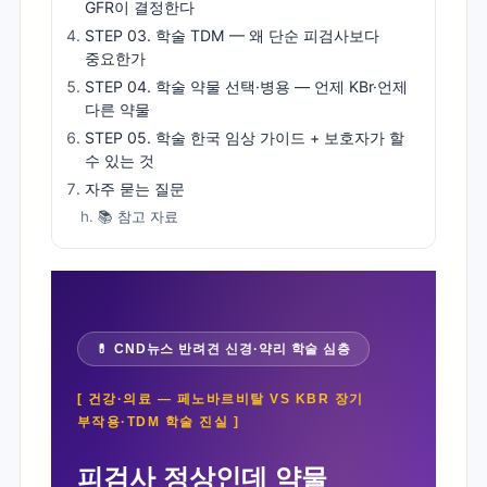
GFR이 결정한다
STEP 03. 학술 TDM — 왜 단순 피검사보다
중요한가
STEP 04. 학술 약물 선택·병용 — 언제 KBr·언제
다른 약물
STEP 05. 학술 한국 임상 가이드 + 보호자가 할
수 있는 것
자주 묻는 질문
📚 참고 자료
💊 CND뉴스 반려견 신경·약리 학술 심층
[ 건강·의료 — 페노바르비탈 VS KBR 장기
부작용·TDM 학술 진실 ]
피검사 정상인데 약물