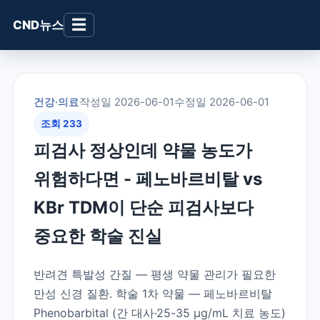
☰
CND뉴스
건강·의료
작성일 2026-06-01
수정일 2026-06-01
조회 233
피검사 정상인데 약물 농도가
위험하다면 - 페노바르비탈 vs
KBr TDM이 단순 피검사보다
중요한 학술 진실
반려견 특발성 간질 — 평생 약물 관리가 필요한
만성 신경 질환. 학술 1차 약물 — 페노바르비탈
Phenobarbital (간 대사·25-35 µg/mL 치료 농도)