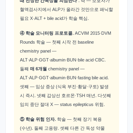
때 진정한 간독성을 의심한다
". 즉 — 보호자가
혈액검사지에서 ALP가 올라간 것만으로 패닉할
필요 X·ALT + bile acid가 학술 핵심.
④ 학술 모니터링 프로토콜.
ACVIM 2015·DVM
Rounds 학술 — 첫째 시작 전 baseline
chemistry panel —
ALT·ALP·GGT·albumin·BUN·bile acid·CBC.
둘째
매 6개월
chemistry panel —
ALT·ALP·GGT·albumin·BUN·fasting bile acid.
셋째 — 임상 증상 (식욕 부진·황달·구토) 발생
시 즉시. 넷째 갑상선 호르몬·TSH 매년. 다섯째
임의 중단 절대 X — status epilepticus 위험.
⑤ 학술 위험 인자.
학술 — 첫째 장기 복용
(수년). 둘째 고용량. 셋째 다른 간 독성 약물