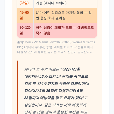
(28일)
가능 (캐나다 수의대)
45~65
L4가 어린 성충으로 마지막 탈피 — 일
일
반 용량 효과 떨어짐
90~120
어린 성충이 폐혈관 도달 — 예방약으로
일
죽지 않음
출처: Merck Vet Manual·dvm360 (2025)·Worms & Germs
Blog (캐나다 수의대) 종합. 개체별 차이와 약 종류에 따라
다를 수 있으며 정확한 평가는 수의사 진단이 필요합니다.
캐나다 한 수의 자료는
"심장사상충
예방약은 L3와 초기 L4 단계를 죽이므로
감염 후 약 4주까지의 유충에 효과적이다.
강아지가 5월 25일에 감염됐다면 6월
22일까지 예방약을 줘도 효과가 있다"
고
설명합니다. 같은 자료는 너무 빠듯하게
잡지 말 것을 권하며 충분한 쿠션을 두고