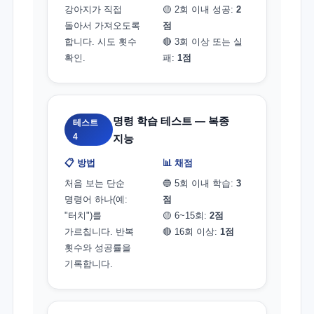
강아지가 직접
🟡 2회 이내 성공:
2
돌아서 가져오도록
점
합니다. 시도 횟수
🔴 3회 이상 또는 실
확인.
패:
1점
명령 학습 테스트 — 복종
테스트
4
지능
📋 방법
📊 채점
처음 보는 단순
🔵 5회 이내 학습:
3
명령어 하나(예:
점
"터치")를
🟡 6~15회:
2점
가르칩니다. 반복
🔴 16회 이상:
1점
횟수와 성공률을
기록합니다.