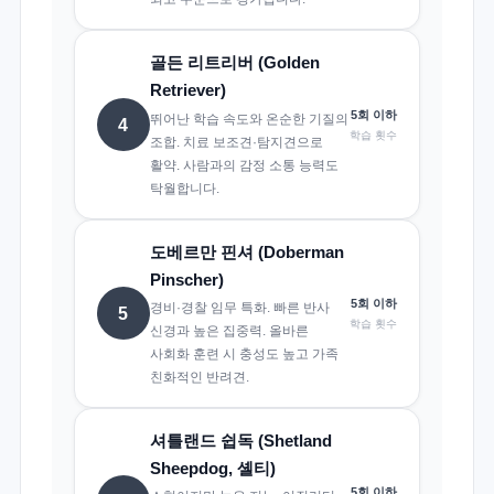
골든 리트리버 (Golden
Retriever)
5회 이하
뛰어난 학습 속도와 온순한 기질의
4
학습 횟수
조합. 치료 보조견·탐지견으로
활약. 사람과의 감정 소통 능력도
탁월합니다.
도베르만 핀셔 (Doberman
Pinscher)
5회 이하
경비·경찰 임무 특화. 빠른 반사
5
학습 횟수
신경과 높은 집중력. 올바른
사회화 훈련 시 충성도 높고 가족
친화적인 반려견.
셔틀랜드 쉽독 (Shetland
Sheepdog, 셸티)
5회 이하