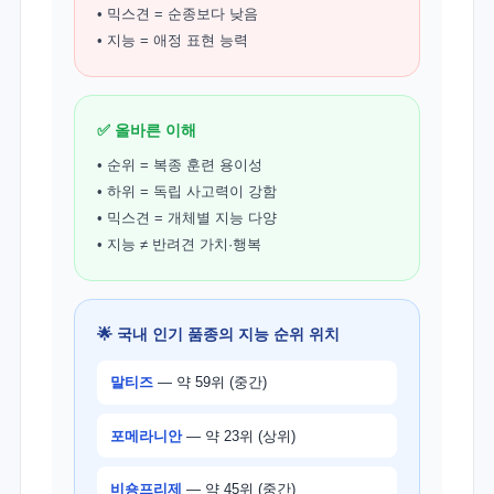
• 믹스견 = 순종보다 낮음
• 지능 = 애정 표현 능력
✅ 올바른 이해
• 순위 = 복종 훈련 용이성
• 하위 = 독립 사고력이 강함
• 믹스견 = 개체별 지능 다양
• 지능 ≠ 반려견 가치·행복
🌟 국내 인기 품종의 지능 순위 위치
말티즈
— 약 59위 (중간)
포메라니안
— 약 23위 (상위)
비숑프리제
— 약 45위 (중간)