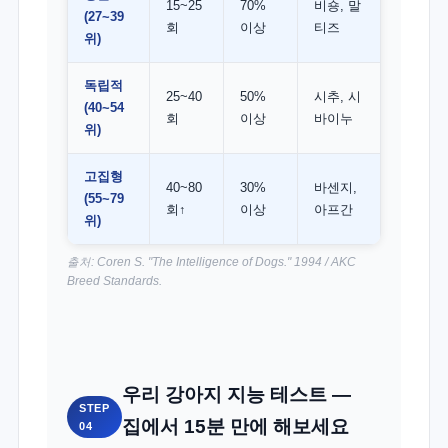
15~25
70%
비숑, 말
(27~39
회
이상
티즈
위)
독립적
25~40
50%
시추, 시
(40~54
회
이상
바이누
위)
고집형
40~80
30%
바센지,
(55~79
회↑
이상
아프간
위)
출처: Coren S. "The Intelligence of Dogs." 1994 / AKC
Breed Standards.
우리 강아지 지능 테스트 —
STEP
집에서 15분 만에 해보세요
04