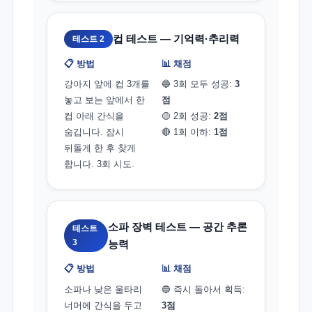
컵 테스트 — 기억력·추리력
테스트 2
📋 방법
📊 채점
강아지 앞에 컵 3개를
🔵 3회 모두 성공:
3
놓고 보는 앞에서 한
점
컵 아래 간식을
🟡 2회 성공:
2점
숨깁니다. 잠시
🔴 1회 이하:
1점
뒤돌게 한 후 찾게
합니다. 3회 시도.
소파 장벽 테스트 — 공간 추론
테스트
3
능력
📋 방법
📊 채점
소파나 낮은 울타리
🔵 즉시 돌아서 획득:
너머에 간식을 두고
3점