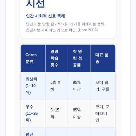
시선
인간 사회적 신호 독해
인간의 눈 방향·손가락 가리키기를 이해하는 능력.
침팬지보다 뛰어난 것으로 확인. (Hare 2002)
명령
첫 명
Coren
대표 품
학습
령 성
분류
종
횟수
공률
최상위
5회 이
95%
보더 콜
(1~10
하
이상
리, 푸들
위)
우수
코기, 포
5~15
85%
(11~26
메라니
회
이상
위)
안
평균