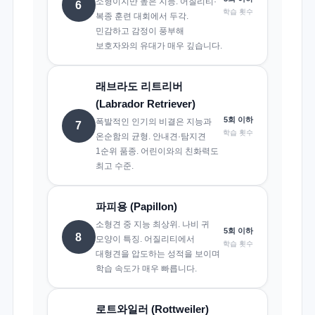
소형이지만 높은 지능. 어질리티·
6
학습 횟수
복종 훈련 대회에서 두각.
민감하고 감정이 풍부해
보호자와의 유대가 매우 깊습니다.
래브라도 리트리버
(Labrador Retriever)
5회 이하
폭발적인 인기의 비결은 지능과
7
학습 횟수
온순함의 균형. 안내견·탐지견
1순위 품종. 어린이와의 친화력도
최고 수준.
파피용 (Papillon)
소형견 중 지능 최상위. 나비 귀
5회 이하
8
모양이 특징. 어질리티에서
학습 횟수
대형견을 압도하는 성적을 보이며
학습 속도가 매우 빠릅니다.
로트와일러 (Rottweiler)