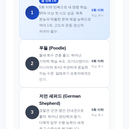
🏆 전체 1위
5회 이하 반복으로 새 명령 학습.
5회 이하
1
95% 이상 첫 시도 성공. 목축
학습 횟수
본능과 탁월한 문제 해결 능력으로
역대 1위. 고도의 운동·정신적
자극이 필수.
푸들 (Poodle)
물새 회수 견종 출신. 뛰어난
5회 이하
기억력·학습 속도. 크기(스탠더드·
2
학습 횟수
미니어처·토이) 무관하게 동일한
지능 수준. 알레르기 보호자에게도
인기.
저먼 셰퍼드 (German
Shepherd)
5회 이하
경찰견·군견·맹인 안내견으로
3
학습 횟수
활약. 뛰어난 판단력과 용기.
다목적 임무 수행 능력이 세계
최고 수준으로 평가됩니다.