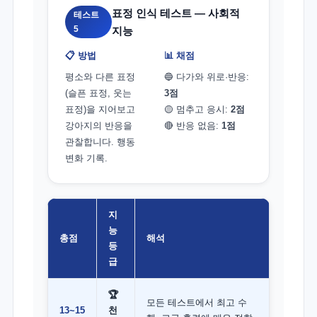
표정 인식 테스트 — 사회적
테스트
5
지능
📋 방법
📊 채점
평소와 다른 표정
🔵 다가와 위로·반응:
(슬픈 표정, 웃는
3점
표정)을 지어보고
🟡 멈추고 응시:
2점
강아지의 반응을
🔴 반응 없음:
1점
관찰합니다. 행동
변화 기록.
지
능
총점
해석
등
급
🏆
모든 테스트에서 최고 수
13~15
천