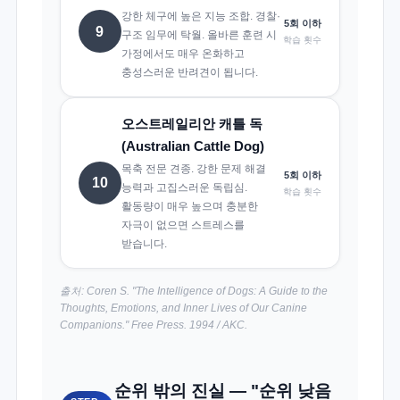
강한 체구에 높은 지능 조합. 경찰·
5회 이하
9
구조 임무에 탁월. 올바른 훈련 시
학습 횟수
가정에서도 매우 온화하고
충성스러운 반려견이 됩니다.
오스트레일리안 캐틀 독
(Australian Cattle Dog)
목축 전문 견종. 강한 문제 해결
5회 이하
10
능력과 고집스러운 독립심.
학습 횟수
활동량이 매우 높으며 충분한
자극이 없으면 스트레스를
받습니다.
출처: Coren S. "The Intelligence of Dogs: A Guide to the
Thoughts, Emotions, and Inner Lives of Our Canine
Companions." Free Press. 1994 / AKC.
순위 밖의 진실 — "순위 낮음