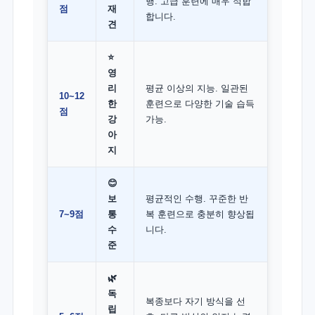
행. 고급 훈련에 매우 적합
점
재
합니다.
견
⭐
영
리
평균 이상의 지능. 일관된
10~12
한
훈련으로 다양한 기술 습득
점
강
가능.
아
지
😊
보
평균적인 수행. 꾸준한 반
7~9점
통
복 훈련으로 충분히 향상됩
수
니다.
준
🌿
독
복종보다 자기 방식을 선
립