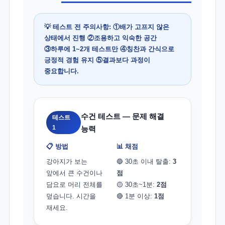
💡 테스트 전 주의사항: ①배가 고프지 않은
상태에서 진행 ②조용하고 익숙한 공간
③하루에 1~2개 테스트만 ④칭찬과 간식으로
긍정적 경험 유지 ⑤결과보다 과정이
중요합니다.
수건 테스트 — 문제 해결
테스트
1
능력
📋 방법
📊 채점
강아지가 보는
🔵 30초 이내 탈출:
3
앞에서 큰 수건이나
점
담요로 머리 전체를
🟡 30초~1분:
2점
덮습니다. 시간을
🔴 1분 이상:
1점
재세요.