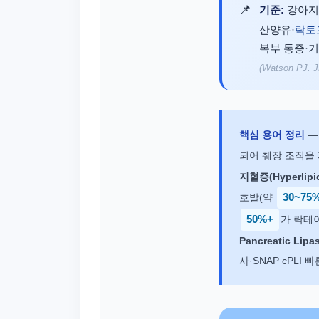
기준:
강아지
산양유·
락토
복부 통증·기
(Watson PJ. J
핵심 용어 정리
되어 췌장 조직을
지혈증(Hyperlipi
호발(약
30~75
50%+
가 락테
Pancreatic Lipa
사·SNAP cPLI 