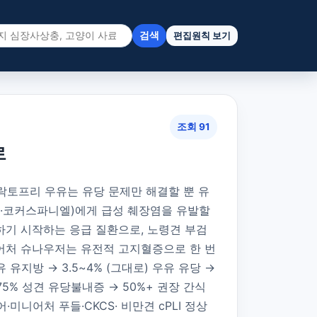
검색
편집원칙 보기
조회 91
로
락토프리 우유는 유당 문제만 해결할 뿐 유
리어·코커스파니엘)에게 급성 췌장염을 유발할
소화하기 시작하는 응급 질환으로, 노령견 부검
 미니어처 슈나우저는 유전적 고지혈증으로 한 번
유지방 → 3.5~4% (그대로) 우유 유당 →
75% 성견 유당불내증 → 50%+ 권장 간식
미니어처 푸들·CKCS· 비만견 cPLI 정상