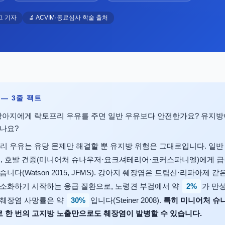
고 기자
🔬 ACVIM·동료심사 학술 출처
약 — 3줄 팩트
아지에게 락토프리 우유를 주면 일반 우유보다 안전한가요? 유지방
있나요?
 우유는 유당 문제만 해결할 뿐 유지방 위험은 그대로입니다. 일반
, 호발 견종(미니어처 슈나우저·요크셔테리어·코커스파니엘)에게 
습니다(Watson 2015, JFMS). 강아지 췌장염은 트립신·리파아제 
2%
 소화하기 시작하는 응급 질환으로, 노령견 부검에서 약
가 만
30%
 췌장염 사망률은 약
입니다(Steiner 2008).
특히 미니어처 슈
 한 번의 고지방 노출만으로도 췌장염이 발병할 수 있습니다.