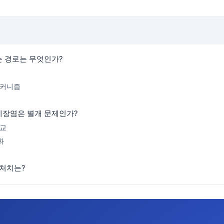
는 경로는 무엇인가?
메커니즘
췌장염은 별개 문제인가?
비교
화
 처치는?