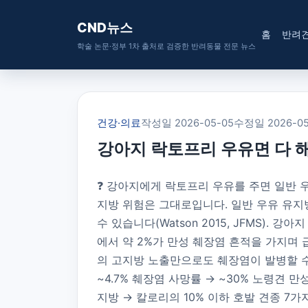
CND뉴스
홈
반려
학술 논문·정부 1차 출처로 검증한 반려동물 전문 뉴스
건강·의료
작성일 2026-05-05
수정일 2026-05
강아지 락토프리 우유면 다 
❓ 강아지에게 락토프리 우유를 주면 일반 
지방 위험은 그대로입니다. 일반 우유 유지
수 있습니다(Watson 2015, JFMS)
에서 약 2%가 만성 췌장염 흔적을 가지며 급
의 고지방 노출만으로도 췌장염이 발병할 수 있습
~4.7% 췌장염 사망률 → ~30% 노령견 
지방 → 칼로리의 10% 이하 호발 견종 7가