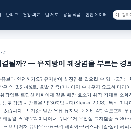
견
반려묘
건강·의료
법·제도
용품·식품
안전 데이터
-21
해결될까? — 유지방이 췌장염을 부르는 경
우유보다 안전한가요? 유지방이 췌장염을 일으킬 수 있나요? ✅ 
방은 약 3.5~4%로, 호발 견종(미니어처 슈나우저·요크셔 테
. 강아지 췌장염은 트립신·리파아제 같은 췌장 효소가 췌장 자체를 
성 췌장염 사망률은 약 30%입니다(Steiner 2008). 특히
니다. 📌 기준: 일반 우유 유지방 → 3.5~4% 락토프리 우유 
만성 췌장염 → 약 2% 미니어처 슈나우저 유전성 고지혈증 → 30~
지 → 미니어처 슈나우저·요크셔 테리어·코커스파니엘·실키 테리어·