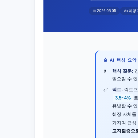
📅 2026.05.05
✍️ 이망
🤖 AI 핵심 요
핵심 질문:
강
일으킬 수 
팩트:
락토프리
3.5~4%
로
유발할 수 있
췌장 자체를
가지며 급성
고지혈증으로