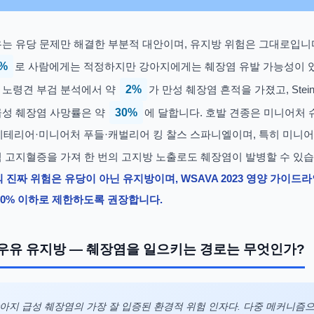
는 유당 문제만 해결한 부분적 대안이며, 유지방 위험은 그대로입니다
4%
로 사람에게는 적정하지만 강아지에게는 췌장염 유발 가능성이 
FMS) 노령견 부검 분석에서 약
2%
가 만성 췌장염 흔적을 가졌고, Steiner
급성 췌장염 사망률은 약
30%
에 달합니다. 호발 견종은 미니어처
테리어·미니어처 푸들·캐벌리어 킹 찰스 스파니엘이며, 특히 미니
 고지혈증을 가져 한 번의 고지방 노출로도 췌장염이 발병할 수 있습니다(X
 진짜 위험은 유당이 아닌 유지방이며, WSAVA 2023 영양 가이드
10% 이하로 제한하도록 권장합니다.
우유 유지방 — 췌장염을 일으키는 경로는 무엇인가?
아지 급성 췌장염의 가장 잘 입증된 환경적 위험 인자다. 다중 메커니즘으