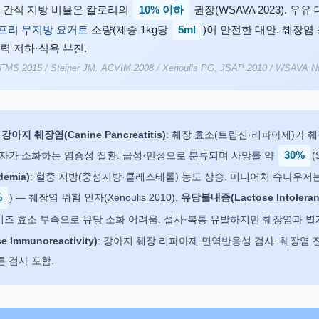
10% 이하
 간식 지방 비율은 칼로리의
권장(WSAVA 2023). 우
5ml
프리 무지방 요거트
소량(체중 1kg당
)이 안전한 대안. 췌장염 
력 저하·식욕 부진.
FMS 2015 / Steiner JM. ACVIM 2008 / Xenoulis PG. JSAP 2010 / WSAVA Nut
—
강아지 췌장염(Canine Pancreatitis)
: 췌장 효소(트립신·리파아제)가 
 자가 소화하는 염증성 질환. 급성·만성으로 분류되며 사망률 약
30%
(
demia)
: 혈중 지방(중성지방·콜레스테롤) 농도 상승. 미니어처 슈나우저
%
) — 췌장염 위험 인자(Xenoulis 2010).
유당불내증(Lactose Intoleran
이즈 효소 부족으로 유당 소화 어려움. 설사·복통 유발하지만 췌장염과 별
se Immunoreactivity)
: 강아지 췌장 리파아제 면역반응성 검사. 췌장염 
빠른 검사 포함.