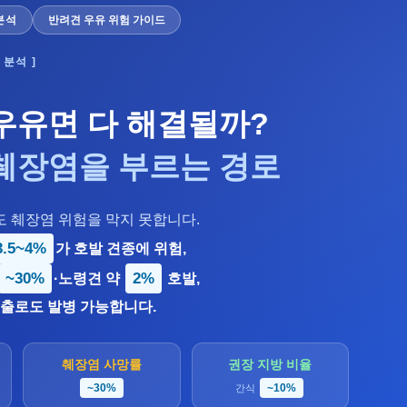
분석
반려견 우유 위험 가이드
 분석 ]
우유면 다 해결될까?
췌장염을 부르는 경로
 췌장염 위험을 막지 못합니다.
3.5~4%
가 호발 견종에 위험,
~30%
2%
·노령견 약
호발,
노출로도 발병 가능합니다.
췌장염 사망률
권장 지방 비율
~30%
~10%
간식