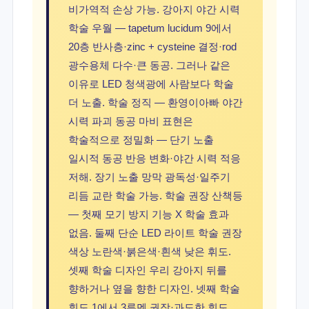
비가역적 손상 가능. 강아지 야간 시력
학술 우월 — tapetum lucidum 9에서
20층 반사층·zinc + cysteine 결정·rod
광수용체 다수·큰 동공. 그러나 같은
이유로 LED 청색광에 사람보다 학술
더 노출. 학술 정직 — 환영이아빠 야간
시력 파괴 동공 마비 표현은
학술적으로 정밀화 — 단기 노출
일시적 동공 반응 변화·야간 시력 적응
저해. 장기 노출 망막 광독성·일주기
리듬 교란 학술 가능. 학술 권장 산책등
— 첫째 모기 방지 기능 X 학술 효과
없음. 둘째 단순 LED 라이트 학술 권장
색상 노란색·붉은색·흰색 낮은 휘도.
셋째 학술 디자인 우리 강아지 뒤를
향하거나 옆을 향한 디자인. 넷째 학술
휘도 1에서 3루멘 권장·과도한 휘도