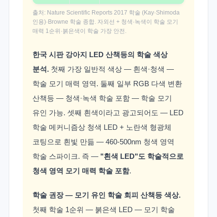
(Red)
750nm
1순위
출처: Nature Scientific Reports 2017 학술 (Kay·Shimoda
인용)·Browne 학술 종합. 자외선 + 청색·녹색이 학술 모기
매력 1순위·붉은색이 학술 가장 안전.
한국 시판 강아지 LED 산책등의 학술 색상
분석.
첫째 가장 일반적 색상 — 흰색·청색 —
학술 모기 매력 영역. 둘째 일부 RGB 다색 변환
산책등 — 청색·녹색 학술 포함 — 학술 모기
유인 가능. 셋째 흰색이라고 광고되어도 — LED
학술 메커니즘상 청색 LED + 노란색 형광체
코팅으로 흰빛 만듦 — 460-500nm 청색 영역
학술 스파이크. 즉 —
"흰색 LED"도 학술적으로
청색 영역 모기 매력 학술 포함
.
학술 권장 — 모기 유인 학술 회피 산책등 색상.