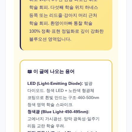
학술 회피. 다섯째 학술 위치 하네스
등쪽 또는 리드줄·강아지 머리 근처
학술 회피. 환영이아빠 통찰 학술
100% 정확·표현 정밀화로 깊이 강화한
블루오션 영역입니다.
📖 이 글에 나오는 용어
LED (Light-Emitting Diode):
발광
다이오드. 청색 LED + 노란색 형광체
코팅으로 흰빛 만드는 구조·460-500nm
청색 영역 학술 스파이크.
청색광 (Blue Light·450-495nm):
고에너지 가시광선. 망막 광독성·일주기
리듬 교란 학술 우려.