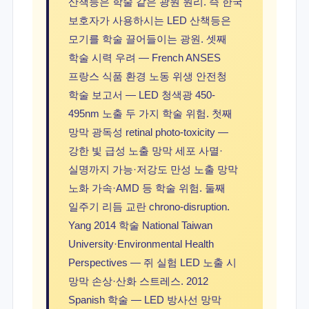
산책등은 학술 같은 광원 원리. 즉 한국
보호자가 사용하시는 LED 산책등은
모기를 학술 끌어들이는 광원. 셋째
학술 시력 우려 — French ANSES
프랑스 식품 환경 노동 위생 안전청
학술 보고서 — LED 청색광 450-
495nm 노출 두 가지 학술 위험. 첫째
망막 광독성 retinal photo-toxicity —
강한 빛 급성 노출 망막 세포 사멸·
실명까지 가능·저강도 만성 노출 망막
노화 가속·AMD 등 학술 위험. 둘째
일주기 리듬 교란 chrono-disruption.
Yang 2014 학술 National Taiwan
University·Environmental Health
Perspectives — 쥐 실험 LED 노출 시
망막 손상·산화 스트레스. 2012
Spanish 학술 — LED 방사선 망막