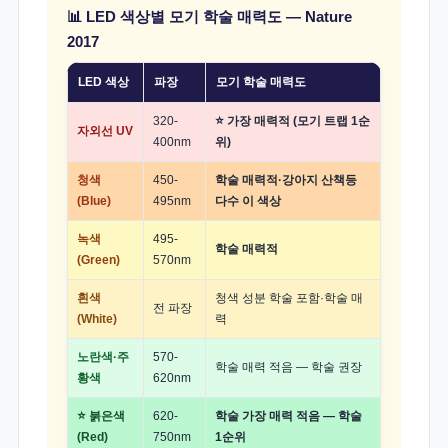
📊 LED 색상별 모기 학술 매력도 — Nature
2017
LED 색상
파장
모기 학술 매력도
320-
⭐ 가장 매력적 (모기 트랩 1순
자외선 UV
400nm
위)
청색
450-
학술 매력적·강아지 산책등
(Blue)
495nm
다수 이 색상
녹색
495-
학술 매력적
(Green)
570nm
흰색
청색 성분 학술 포함·학술 매
전 파장
(White)
력
노란색·주
570-
학술 매력 적음 — 학술 권장
황색
620nm
⭐ 붉은색
620-
학술 가장 매력 적음 — 학술