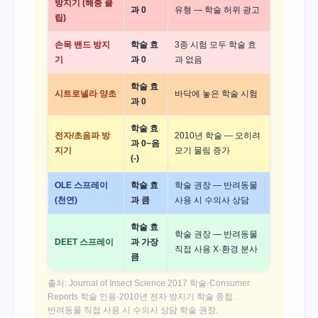
방지기 (해충 클
과 0
유형 — 학술 허위 광고
립)
손목 밴드 방지
학술 효
3종 시험 모두 학술 효
기
과 0
과 없음
학술 효
시트로넬라 양초
바닥에 놓은 학술 시험
과 0
학술 효
전자/초음파 방
2010년 학술 — 오히려
과 0~음
지기
모기 물림 증가
(-)
OLE 스프레이
학술 효
학술 권장 — 반려동물
(천연)
과 큼
사용 시 수의사 상담
학술 효
학술 권장 — 반려동물
DEET 스프레이
과 가장
직접 사용 X·환경 분사
큼
출처: Journal of Insect Science 2017 학술·Consumer
Reports 학술 인용·2010년 전자 방지기 학술 종합.
반려동물 직접 사용 시 수의사 상담 학술 권장.