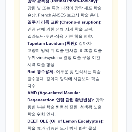
망막 광독성 (Retinal Photo-toxicity):
강한 빛 또는 특정 파장이 망막 세포 학술
손상. French ANSES 보고서 학술 용어.
일주기 리듬 교란 (Chrono-disruption):
인공 광에 의한 생체 시계 학술 교란.
멜라토닌·수면·식욕·기분 학술 영향.
Tapetum Lucidum (휘판):
강아지·
고양이 망막 뒤 학술 반사층. 9-20층 학술
두께·zinc+cysteine 결정 학술 구성·야간
시력 학술 향상.
Rod 광수용체:
어두운 빛 인식하는 학술
광수용체. 강아지 망막에 사람보다 학술
다수.
AMD (Age-related Macular
Degeneration·연령 관련 황반변성):
망막
황반 부분 학술 퇴행성 질환. 청색광 노출
학술 위험 인자.
DEET·OLE (Oil of Lemon Eucalyptus):
학술 효과 검증된 모기 방지 화학 물질.