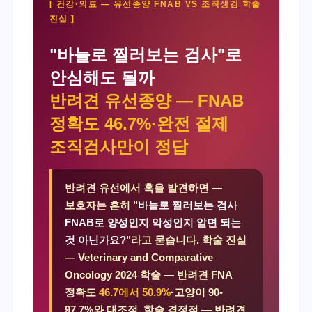
[ 건강·의료 — 유선종양 FNAB VS 조직생검 학술
진실 ]
"바늘로 찔러보는 검사"로
안심해도 될까
반려견 유선종양 — FNAB
정확도 46.7%·완전 절제
조직검사만이 정답
반려견 유선에서 혹을 발견하면 —
보호자는 흔히 "
바늘로 찔러보는 검사
FNAB로 양성인지 악성인지 알면 되는
것 아닌가요?
"라고 묻습니다. 학술 진실
— Veterinary and Comparative
Oncology 2024 학술 — 반려견 FNA
정확도
46.7에서 50.9%
·고양이 90-
97.7%와 대조적. 학술 결정적 — 반려견