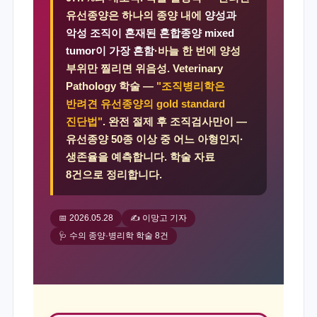
유선종양은 하나의 종양 내에
양성과
악성 조직이 혼재된 혼합종양 mixed
tumor이 가장 흔함
·바늘 한 번에 양성
부위만 찔리면 위음성. Veterinary
Pathology 학술 —
"조직병리학은
반려견 유선종양의 gold standard
진단법"
. 완전 절제 후 조직검사만이 —
유선종양 50종 이상 중 어느 아형인지·
생존율을 예측합니다. 학술 자료
8건으로 정리합니다.
📅 2026.05.28
✍️ 이망고 기자
🩺 수의 종양·병리학 학술 8건