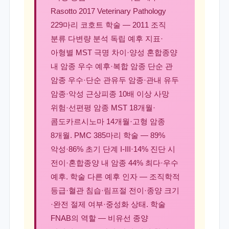
Rasotto 2017 Veterinary Pathology
229마리 코호트 학술 — 2011 조직
분류 다변량 분석 독립 예후 지표·
아형별 MST 극명 차이·양성 혼합종양
내 암종 우수 예후·복합 암종 단순 관
암종 우수·단순 관유두 암종·관내 유두
암종·악성 근상피종 10배 이상 사망
위험·선편평 암종 MST 18개월·
콤도카르시노마 14개월·고형 암종
8개월. PMC 385마리 학술 — 89%
악성·86% 초기 단계 I-III·14% 진단 시
전이·혼합종양 내 암종 44% 최다·우수
예후. 학술 다른 예후 인자 — 조직학적
등급·혈관 침습·림프절 전이·종양 크기
·완전 절제 여부·중성화 상태. 학술
FNAB의 역할 — 비유선 종양