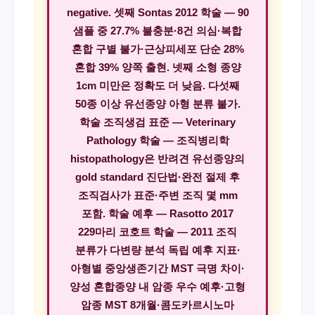
negative. 셋째 Sontas 2012 학술 — 90
샘플 중 27.7% 불충분·8건 의심·복합
혼합 구별 불가·근상피세포 단순 28%
혼합 39% 양쪽 출현. 넷째 소형 종양
1cm 미만은 정확도 더 낮음. 다섯째
50종 이상 유선종양 아형 분류 불가.
학술 조직생검 표준 — Veterinary
Pathology 학술 — 조직병리학
histopathology은 반려견 유선종양의
gold standard 진단법·완전 절제 후
조직검사가 표준·주변 조직 몇 mm
포함. 학술 예후 — Rasotto 2017
229마리 코호트 학술 — 2011 조직
분류가 다변량 분석 독립 예후 지표·
아형별 중앙생존기간 MST 극명 차이·
양성 혼합종양 내 암종 우수 예후·고형
암종 MST 8개월·콤도카르시노마