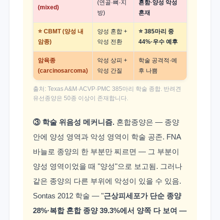
(연골·뼈·지
흔함·양성 악성
(mixed)
방)
혼재
⭐ CBMT (양성 내
양성 혼합 +
⭐ 385마리 중
암종)
악성 전환
44%·우수 예후
암육종
악성 상피 +
학술 공격적·예
(carcinosarcoma)
악성 간질
후 나쁨
출처: Texas A&M·ACVP·PMC 385마리 학술 종합. 반려견
유선종양은 50종 이상이 존재합니다.
③ 학술 위음성 메커니즘.
혼합종양은 — 종양
안에 양성 영역과 악성 영역이 학술 공존. FNA
바늘로 종양의 한 부분만 찌르면 — 그 부분이
양성 영역이었을 때 "양성"으로 보고됨. 그러나
같은 종양의 다른 부위에 악성이 있을 수 있음.
Sontas 2012 학술 — "
근상피세포가 단순 종양
28%·복합 혼합 종양 39.3%에서 양쪽 다 보여 —