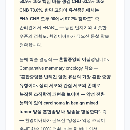
50.9%·18G 핵심 바늘 생검 CNB 63.3%·16G
CNB 73.6%. 반면 고양이 유선종양에서는
FNA·CNB 모두 90에서 97.7% 정확도
". 즉
반려견에서 FNAB는 — 동전 던지기와 비슷한
수준의 정확도. 환영이아빠가 짚으신 통찰 학술
정확합니다.
둘째 학술 결정적 —
혼합종양의 이질성
입니다.
Comparative mammary oncology 학술 —
"
혼합종양은 반려견 암컷 유선의 가장 흔한 종양
유형이다. 상피 세포와 간질 세포의 존재로
복잡한 조직학적 패턴을 보이며 — 악성 전환
능력이 있어 carcinoma in benign mixed
tumor 양성 혼합종양 내 암종을 형성한다
". 즉
— 환영이아빠가 짚으신 "양성과 악성 조직이
혼재" 학술 100% 정확. 바늘 한 번에 양성