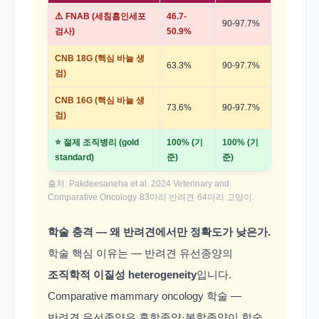
⚠️ FNAB (세침흡인세포
46.7-
90-97.7%
검사)
50.9%
CNB 18G (핵심 바늘 생
63.3%
90-97.7%
검)
CNB 16G (핵심 바늘 생
73.6%
90-97.7%
검)
⭐ 절제 조직병리 (gold
100% (기
100% (기
standard)
준)
준)
출처: Pakdeesaneha et al. 2024 Veterinary and
Comparative Oncology·83마리 반려견·64마리 고양이.
학술 충격 — 왜 반려견에서만 정확도가 낮은가.
학술 핵심 이유는 — 반려견 유선종양의
조직학적 이질성 heterogeneity
입니다.
Comparative mammary oncology 학술 —
반려견 유선종양은 혼합종양·복합종양이 학술