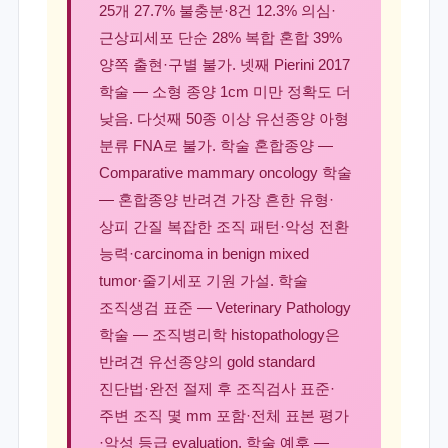
25개 27.7% 불충분·8건 12.3% 의심·
근상피세포 단순 28% 복합 혼합 39%
양쪽 출현·구별 불가. 넷째 Pierini 2017
학술 — 소형 종양 1cm 미만 정확도 더
낮음. 다섯째 50종 이상 유선종양 아형
분류 FNA로 불가. 학술 혼합종양 —
Comparative mammary oncology 학술
— 혼합종양 반려견 가장 흔한 유형·
상피 간질 복잡한 조직 패턴·악성 전환
능력·carcinoma in benign mixed
tumor·줄기세포 기원 가설. 학술
조직생검 표준 — Veterinary Pathology
학술 — 조직병리학 histopathology은
반려견 유선종양의 gold standard
진단법·완전 절제 후 조직검사 표준·
주변 조직 몇 mm 포함·전체 표본 평가
·악성 등급 evaluation. 학술 예후 —