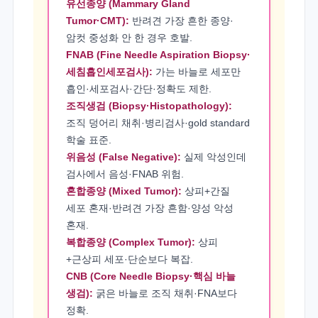
유선종양 (Mammary Gland
Tumor·CMT):
반려견 가장 흔한 종양·
암컷 중성화 안 한 경우 호발.
FNAB (Fine Needle Aspiration Biopsy·
세침흡인세포검사):
가는 바늘로 세포만
흡인·세포검사·간단·정확도 제한.
조직생검 (Biopsy·Histopathology):
조직 덩어리 채취·병리검사·gold standard
학술 표준.
위음성 (False Negative):
실제 악성인데
검사에서 음성·FNAB 위험.
혼합종양 (Mixed Tumor):
상피+간질
세포 혼재·반려견 가장 흔함·양성 악성
혼재.
복합종양 (Complex Tumor):
상피
+근상피 세포·단순보다 복잡.
CNB (Core Needle Biopsy·핵심 바늘
생검):
굵은 바늘로 조직 채취·FNA보다
정확.