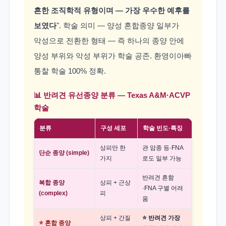
흔한 조직학적 유형이며 — 가장 우수한 예후를
보였다
". 학술 의미 — 양성 혼합종양 일부가
악성으로 전환한 형태 — 즉 하나의 종양 안에
양성 부위와 악성 부위가 학술 공존. 환영이아빠
통찰 학술 100% 정확.
📊 반려견 유선종양 분류 — Texas A&M·ACVP
학술
분류
구성 세포
학술 빈도·특징
상피만 한
관 암종 등·FNA
단순 종양 (simple)
가지
로도 일부 가능
반려견 흔함
복합 종양
상피 + 근상
·FNA 구별 어려
(complex)
피
움
상피 + 간질
⭐ 반려견 가장
⭐ 혼합 종양