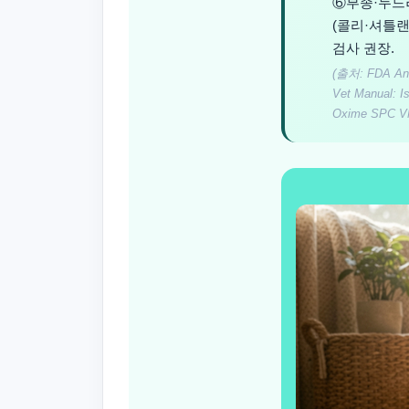
⑥부종·두드러
(콜리·셔틀
검사 권장.
(출처: FDA Ani
Vet Manual: I
Oxime SPC VM