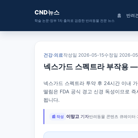
CND뉴스
홈
반려
학술 논문·정부 1차 출처로 검증한 반려동물 전문 뉴스
건강·의료
작성일 2026-05-15
수정일 2026-05
넥스가드 스펙트라 부작용 —
넥스가드 스펙트라 투약 후 24시간 이내 가
떨림은 FDA 공식 경고 신경 독성이므로 즉
됩니다.
이망고
기자
📰 작성
반려동물 콘텐츠 큐레이터·