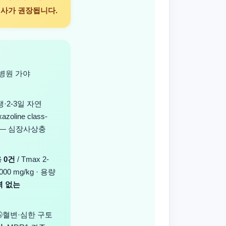
검사가 권장됩니다.
병원 가야
·2-3일 자연
oline class-
 — 심장사상충
 0건
/ Tmax 2-
000 mg/kg · 용량
력 없는
⑤혈변·심한 구토