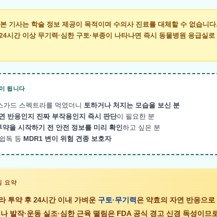
본 기사는 학술 정보 제공이 목적이며 수의사 진료를 대체할 수 없습니다.
·24시간 이상 무기력·심한 구토·부종이 나타나면
즉시 동물병원 응급실로
움이 됩니다
스가드 스펙트라를 먹였더니
토하거나 처지는 모습을 보신 분
연 반응인지 진짜 부작용인지 즉시 판단
이 필요한 분
투약을 시작하기 전 안전 정보를 미리 확인
하고 싶은 분
 쉽독 등
MDR1 변이 위험 견종 보호자
심 요약
 투약 후 24시간 이내 가벼운
구토·무기력
은 약효의 자연 반응으로 
나 발작·운동 실조·심한 근육 떨림은 FDA 공식 경고 신경 독성이므