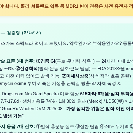
 합니다. 콜리·셔틀랜드 쉽독 등 MDR1 변이 견종은 사전 유전자 
 — 검증형 (❓🔍✅📌)
넥스가드 스펙트라 먹이고 토했어요. 약효인가요 부작용인가요? 동물
학술 표준 3대 범주:
①경증 GI
(구토·무기력·식욕↓) — 24시간 이내 발생
정 ~4%.
②신경학적
(발작·운동 실조·근육 떨림) — FDA 2018·9월 isoxaz
 경고·이전 이력 없어도 발생 가능.
③미세사상충
(창백 점막·호흡 곤란)
bemycin oxime 투여로 죽은 기생충 단백질 방출·약 자체 독성 X.
:
Drugs.com NexGard Spectra 미국 임상
615마리·6개월·심각 부작용
7.7-17.8d · 생체이용률 74% · 1회 30일 효과 (Merck) / LD50(랫) > 1,
 / GoodRx Wooten DVM 2025-08: "
가장 심각한 위험은 발작·이전 이
 발생 가능
".
즉시 응급 7대 신호:
①발작 ②운동 실조 ③심한 떨림 ④24h+ 무기력 