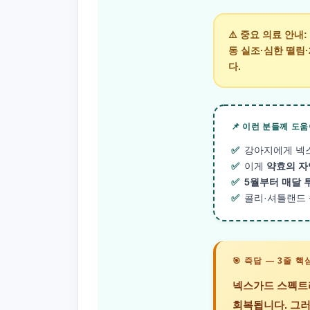
⚠️
중요 의료 안내:
동 실조·심한 떨림
다.
📌 이런 분들께 도
✅
강아지에게 넥
✅
이게
약효의 자
✅
5월부터 매달 
✅
콜리·셔틀랜드
🎯 즉답 — 3줄 핵
넥스가드 스펙트라
회복됩니다. 그러