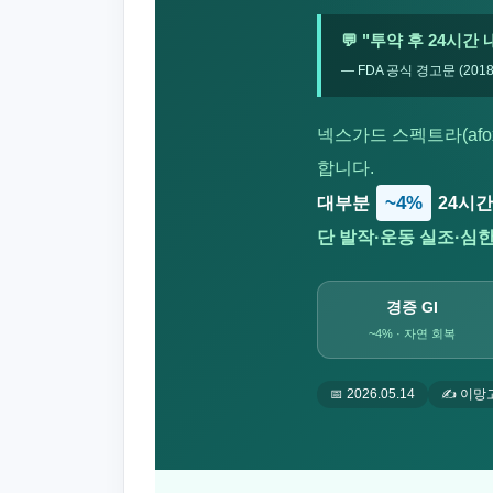
💬 "투약 후 24시간
— FDA 공식 경고문 (2018·2
넥스가드 스펙트라(afoxo
합니다.
~4%
대부분
24시간
단 발작·운동 실조·심한
경증 GI
~4% · 자연 회복
📅 2026.05.14
✍️ 이망