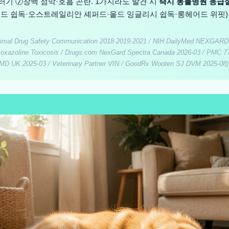
기 ⑦창백 점막·호흡 곤란. 1가지라도 발견 시
즉시 동물병원 응급
랜드 쉽독·오스트레일리안 셰퍼드·올드 잉글리시 쉽독·롱헤어드 위핏)
mal Drug Safety Communication 2018·2019·2021 / NIH DailyMed NEXGARD a
soxazoline Toxicosis / Drugs.com NexGard Spectra Canada 2026-03 / PMC 7
D UK 2025-03 / Veterinary Partner VIN / GoodRx Wooten SJ DVM 2025-08)