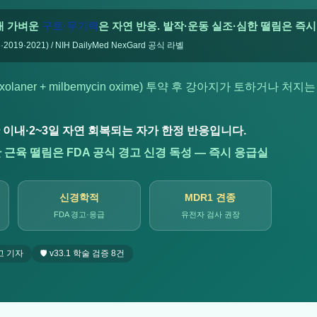
 내 가벼운
구토·무기력
은 자연 반응. 발작·운동 실조·심한 떨림은 즉시
019·2021) / NIH DailyMed NexGard 공식 라벨
laner + milbemycin oxime) 투약 후 강아지가 토하거나 처지
 이내·2~3일 자연 회복되는 자가 한정 반응입니다.
 근육 떨림은 FDA 공식 경고 신경 독성 — 즉시 응급실
신경학적
MDR1 견종
FDA 경고·응급
유전자 검사 권장
고 기자
🛡️ v33.1 학술 검증 8건