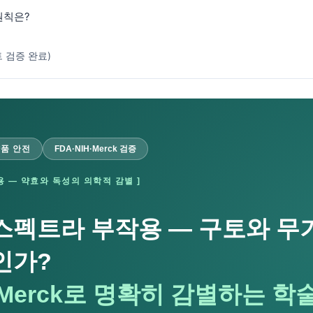
 원칙은?
트 검증 완료)
약품 안전
FDA·NIH·Merck 검증
 — 약효와 독성의 의학적 감별 ]
스펙트라 부작용 — 구토와 무기
인가?
H·Merck로 명확히 감별하는 학