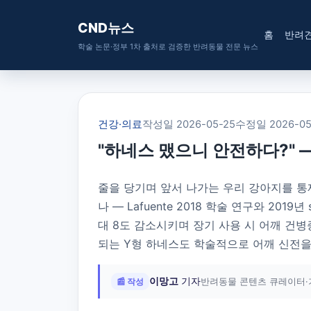
CND뉴스
홈
반려
학술 논문·정부 1차 출처로 검증한 반려동물 전문 뉴스
건강·의료
작성일 2026-05-25
수정일 2026-05
"하네스 맸으니 안전하다?" 
줄을 당기며 앞서 나가는 우리 강아지를 통제
나 — Lafuente 2018 학술 연구와 2019년 
대 8도 감소시키며 장기 사용 시 어깨 건병증(sho
되는 Y형 하네스도 학술적으로 어깨 신전을 
이망고
기자
📰 작성
반려동물 콘텐츠 큐레이터·