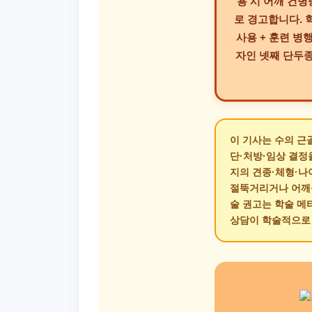
용 시 어깨 건병증
로 경고합니다. 학
사용 + 훈련 병행
자인 넷째 단두종
이 기사는 수의 근
단·처방·임상 결정
지의 견종·체형·나
절뚝거리거나 어깨를
술 권고는 학술 메
상담이 학술적으로