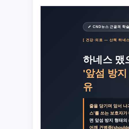
🦴 CND뉴스 근골격 학
[ 건강·의료 — 산책 하네
하네스 맸
'앞섬 방지
유
줄을 당기며 앞서 나
스'를 쓰는 보호자가
면 앞섬 방지 형태의 re
어깨 건병증(shoulde