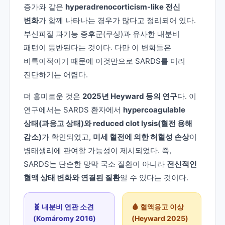
증가와 같은
hyperadrenocorticism-like 전신
변화
가 함께 나타나는 경우가 많다고 정리되어 있다.
부신피질 과기능 증후군(쿠싱)과 유사한 내분비
패턴이 동반된다는 것이다. 다만 이 변화들은
비특이적이기 때문에 이것만으로 SARDS를 미리
진단하기는 어렵다.
더 흥미로운 것은
2025년 Heyward 등의 연구
다. 이
연구에서는 SARDS 환자에서
hypercoagulable
상태(과응고 상태)와 reduced clot lysis(혈전 용해
감소)
가 확인되었고,
미세 혈전에 의한 허혈성 손상
이
병태생리에 관여할 가능성이 제시되었다. 즉,
SARDS는 단순한 망막 국소 질환이 아니라
전신적인
혈액 상태 변화와 연결된 질환
일 수 있다는 것이다.
🧬 내분비 연관 소견
🩸 혈액응고 이상
(Komáromy 2016)
(Heyward 2025)