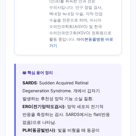
(안과)를 취득한 안과 전문
수의사입니다. 안구 정밀 검사,
백내장·녹내장 수술, 각막·안검
수술을 전문으로 하며, 아시아
수의안과학회(AiSVO) 및 한국
수의안과연구회(KSVO) 정회원으로
활동 중입니다.
아이본동물병원 바로
가기
📖 핵심 용어 정리
SARDS
: Sudden Acquired Retinal
Degeneration Syndrome. 개에서 갑자기
발생하는 후천성 망막 기능 소실 질환.
ERG(전기망막도검사)
: 망막 세포의 전기적
반응을 측정하는 검사. SARDS에서는 flat(반응
없음)으로 나타남.
PLR(동공빛반사)
: 빛을 비췄을 때 동공이