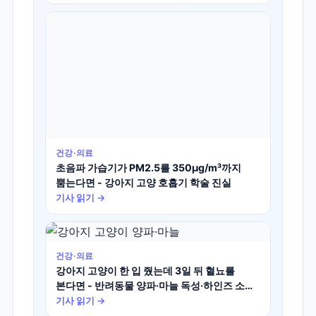
건강·의료
초음파 가습기가 PM2.5를 350μg/m³까지
뿜는다면 - 강아지 고양 호흡기 학술 진실
기사 읽기 →
건강·의료
강아지 고양이 한 입 줬는데 3일 뒤 혈뇨를
본다면 - 반려동물 양파·마늘 독성·하인즈 소체
빈혈 학술 진실
기사 읽기 →