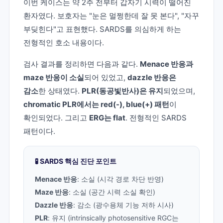
이번 케이스는 약 2주 전부터 갑자기 시력이 떨어진
환자였다. 보호자는 "눈은 멀쩡한데 잘 못 본다", "자꾸
부딪힌다"고 표현했다. SARDS를 의심하게 하는
전형적인 호소 내용이다.
검사 결과를 정리하면 다음과 같다.
Menace 반응과
maze 반응이 소실
되어 있었고,
dazzle 반응은
감소
한 상태였다.
PLR(동공빛반사)은 유지
되었으며,
chromatic PLR에서는 red(-), blue(+) 패턴
이
확인되었다. 그리고
ERG는 flat
. 전형적인 SARDS
패턴이다.
🧪 SARDS 핵심 진단 포인트
Menace 반응
: 소실 (시각 경로 차단 반영)
Maze 반응
: 소실 (공간 시력 소실 확인)
Dazzle 반응
: 감소 (광수용체 기능 저하 시사)
PLR
: 유지 (intrinsically photosensitive RGC는