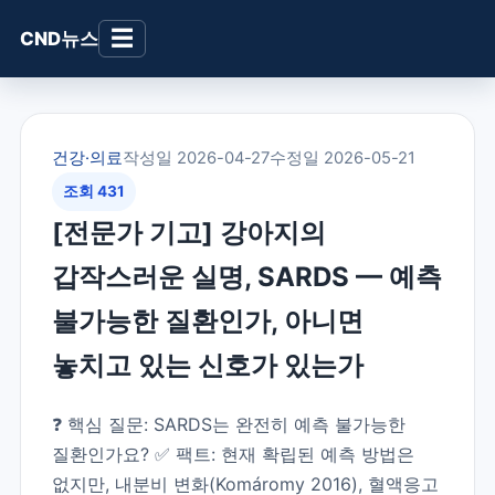
☰
CND뉴스
건강·의료
작성일 2026-04-27
수정일 2026-05-21
조회 431
[전문가 기고] 강아지의
갑작스러운 실명, SARDS — 예측
불가능한 질환인가, 아니면
놓치고 있는 신호가 있는가
❓ 핵심 질문: SARDS는 완전히 예측 불가능한
질환인가요? ✅ 팩트: 현재 확립된 예측 방법은
없지만, 내분비 변화(Komáromy 2016), 혈액응고