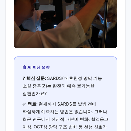
🤖 AI 핵심 요약
❓
핵심 질문:
SARDS(개 후천성 망막 기능
소실 증후군)는 완전히 예측 불가능한
질환인가요?
✅
팩트:
현재까지 SARDS를 발병 전에
확실하게 예측하는 방법은 없습니다. 그러나
최근 연구에서 전신적 내분비 변화, 혈액응고
이상, OCT상 망막 구조 변화 등 선행 신호가