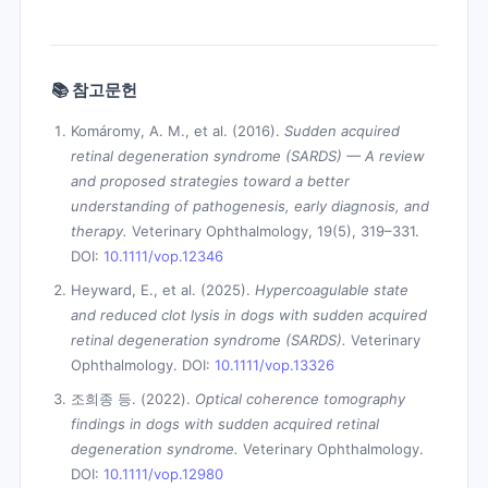
📚 참고문헌
Komáromy, A. M., et al. (2016).
Sudden acquired
retinal degeneration syndrome (SARDS) — A review
and proposed strategies toward a better
understanding of pathogenesis, early diagnosis, and
therapy.
Veterinary Ophthalmology, 19(5), 319–331.
DOI:
10.1111/vop.12346
Heyward, E., et al. (2025).
Hypercoagulable state
and reduced clot lysis in dogs with sudden acquired
retinal degeneration syndrome (SARDS).
Veterinary
Ophthalmology. DOI:
10.1111/vop.13326
조희종 등. (2022).
Optical coherence tomography
findings in dogs with sudden acquired retinal
degeneration syndrome.
Veterinary Ophthalmology.
DOI:
10.1111/vop.12980