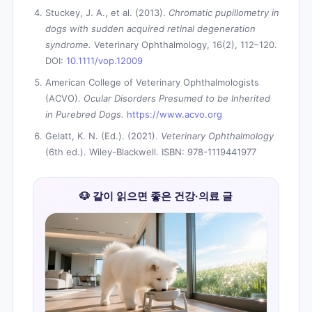
Stuckey, J. A., et al. (2013).
Chromatic pupillometry in
dogs with sudden acquired retinal degeneration
syndrome.
Veterinary Ophthalmology, 16(2), 112–120.
DOI:
10.1111/vop.12009
American College of Veterinary Ophthalmologists
(ACVO).
Ocular Disorders Presumed to be Inherited
in Purebred Dogs.
https://www.acvo.org
Gelatt, K. N. (Ed.). (2021).
Veterinary Ophthalmology
(6th ed.). Wiley-Blackwell. ISBN: 978-1119441977
🐶 같이 읽으면 좋은 건강·의료 글