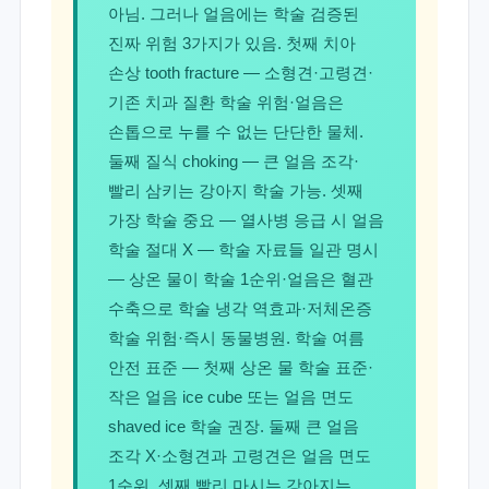
아님. 그러나 얼음에는 학술 검증된
진짜 위험 3가지가 있음. 첫째 치아
손상 tooth fracture — 소형견·고령견·
기존 치과 질환 학술 위험·얼음은
손톱으로 누를 수 없는 단단한 물체.
둘째 질식 choking — 큰 얼음 조각·
빨리 삼키는 강아지 학술 가능. 셋째
가장 학술 중요 — 열사병 응급 시 얼음
학술 절대 X — 학술 자료들 일관 명시
— 상온 물이 학술 1순위·얼음은 혈관
수축으로 학술 냉각 역효과·저체온증
학술 위험·즉시 동물병원. 학술 여름
안전 표준 — 첫째 상온 물 학술 표준·
작은 얼음 ice cube 또는 얼음 면도
shaved ice 학술 권장. 둘째 큰 얼음
조각 X·소형견과 고령견은 얼음 면도
1순위. 셋째 빨리 마시는 강아지는