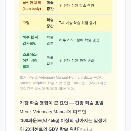
날씬한 체격
학술
위 인대 이완 학술 연관
(lean body)
중간
학술
고령
7세 이상 학술 위험 증가
중간
하루 한 끼·
학술
하루 2-3끼 분배 학술 권장
건사료만
일부
스트레스·
학술
이전 비장
위 인대 이완·환경 변화
일부
절제
출처: Merck Veterinary Manual·Purina Institute·VCA
Animal Hospitals 학술 자료 종합. 100파운드(45kg) 이상
대형견은 일생에 약 20% GDV 위험.
가장 학술 영향이 큰 요인 — 견종 학술 호발.
Merck Veterinary Manual에 따르면 —
"
100파운드(약 45kg) 이상의 강아지는 일생에
약 20퍼센트의 GDV 학술 위험
"이라고