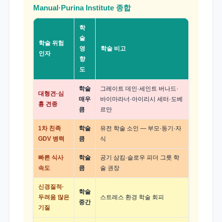
Manual·Purina Institute 종합
학
술
학술 위험
영
학술 비고
인자
향
도
학술
그레이트 데인·세인트 버나드·
대형견·심
매우
바이마라너·아이리시 세터·도베
흉 견종
큼
르만
1차 친족
학술
유전 학술 소인 — 부모·동기·자
GDV 병력
큼
식
빠른 식사
학술
공기 삼킴·슬로우 피더 그릇 학
속도
큼
술 권장
신경질적·
학술
두려움 많은
스트레스 환경 학술 회피
중간
기질