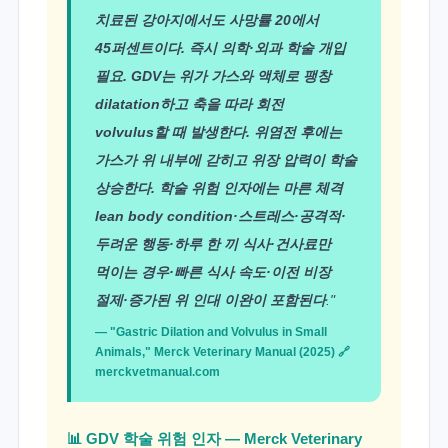
치료된 강아지에서도 사망률 20에서
45퍼센트이다. 즉시 의학·외과 학술 개입
필요. GDV는 위가 가스와 액체로 팽창
dilatation하고 축을 따라 회전
volvulus할 때 발생한다. 위염전 후에는
가스가 위 내부에 갇히고 위장 압력이 학술
상승한다. 학술 위험 인자에는 마른 체격
lean body condition·스트레스·공격적·
두려운 행동·하루 한 끼 식사·건사료만
먹이는 경우·빠른 식사 속도·이전 비장
절제·증가된 위 인대 이완이 포함된다
."
— "Gastric Dilation and Volvulus in Small
Animals," Merck Veterinary Manual (2025) 🔗
merckvetmanual.com
📊 GDV 학술 위험 인자 — Merck Veterinary