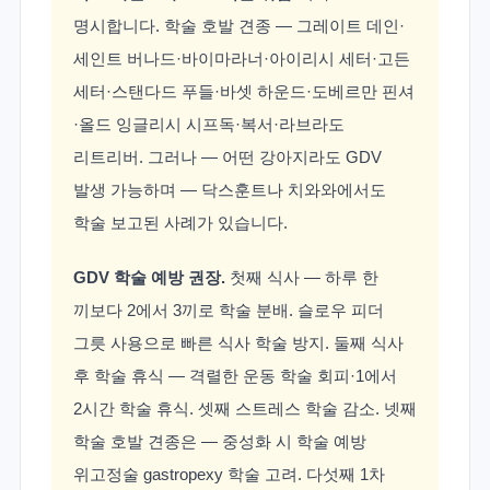
명시합니다. 학술 호발 견종 — 그레이트 데인·
세인트 버나드·바이마라너·아이리시 세터·고든
세터·스탠다드 푸들·바셋 하운드·도베르만 핀셔
·올드 잉글리시 시프독·복서·라브라도
리트리버. 그러나 — 어떤 강아지라도 GDV
발생 가능하며 — 닥스훈트나 치와와에서도
학술 보고된 사례가 있습니다.
GDV 학술 예방 권장.
첫째 식사 — 하루 한
끼보다 2에서 3끼로 학술 분배. 슬로우 피더
그릇 사용으로 빠른 식사 학술 방지. 둘째 식사
후 학술 휴식 — 격렬한 운동 학술 회피·1에서
2시간 학술 휴식. 셋째 스트레스 학술 감소. 넷째
학술 호발 견종은 — 중성화 시 학술 예방
위고정술 gastropexy 학술 고려. 다섯째 1차