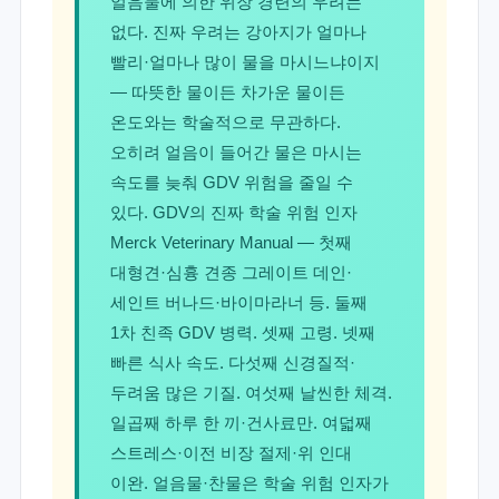
얼음물에 의한 위장 경련의 우려는
없다. 진짜 우려는 강아지가 얼마나
빨리·얼마나 많이 물을 마시느냐이지
— 따뜻한 물이든 차가운 물이든
온도와는 학술적으로 무관하다.
오히려 얼음이 들어간 물은 마시는
속도를 늦춰 GDV 위험을 줄일 수
있다. GDV의 진짜 학술 위험 인자
Merck Veterinary Manual — 첫째
대형견·심흉 견종 그레이트 데인·
세인트 버나드·바이마라너 등. 둘째
1차 친족 GDV 병력. 셋째 고령. 넷째
빠른 식사 속도. 다섯째 신경질적·
두려움 많은 기질. 여섯째 날씬한 체격.
일곱째 하루 한 끼·건사료만. 여덟째
스트레스·이전 비장 절제·위 인대
이완. 얼음물·찬물은 학술 위험 인자가