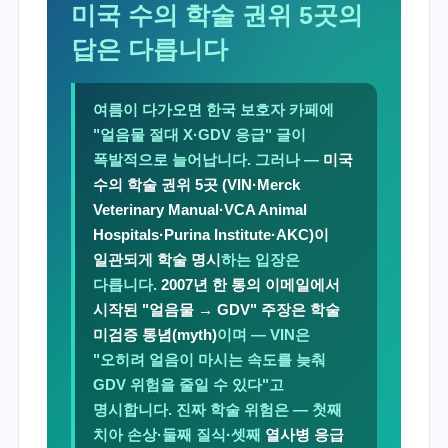
미국 수의 학술 권위 5곳의
답은 다릅니다
여름이 다가오면 한국 보호자 카페에
"얼음물 절대 X·GDV 응급" 글이
폭발적으로 늘어납니다. 그러나 —
미국
수의 학술 권위 5곳 (VIN·Merck
Veterinary Manual·VCA Animal
Hospitals·Purina Institute·AKC)이
일관되게 학술 명시
하는 입장은
다릅니다.
2007년 한 통의 이메일에서
시작된 "얼음물 → GDV" 주장은 학술
미검증 통념(myth)
이며 — VIN은
"오히려 얼음이 마시는 속도를 늦춰
GDV 위험을 줄일 수 있다"고
명시합니다. 진짜 학술 위험은 — 첫째
치아 손상·둘째 질식·셋째
열사병 응급