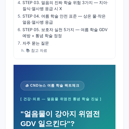
STEP 03. 얼음의 진짜 학술 위험 3가지 — 치아·
질식·열사병 응급 시 X
STEP 04. 여름 학술 안전 표준 — 상온 물·작은
얼음·열사병 응급
STEP 05. 보호자 실천 5가지 — 여름 학술 GDV
예방 + 통념 학술 정정
자주 묻는 질문
📚 참고 자료
🧊 CND뉴스 여름 학술 팩트체크
[ 건강·의료 — 얼음물 위염전 통념 학술 진실 ]
"얼음물이 강아지 위염전
GDV 일으킨다"?