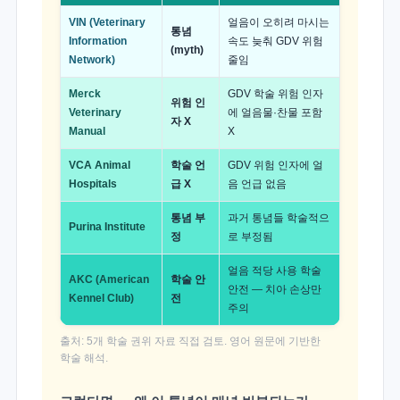
VIN (Veterinary
얼음이 오히려 마시는
통념
Information
속도 늦춰 GDV 위험
(myth)
Network)
줄임
Merck
GDV 학술 위험 인자
위험 인
Veterinary
에 얼음물·찬물 포함
자 X
Manual
X
VCA Animal
학술 언
GDV 위험 인자에 얼
Hospitals
급 X
음 언급 없음
통념 부
과거 통념들 학술적으
Purina Institute
정
로 부정됨
얼음 적당 사용 학술
AKC (American
학술 안
안전 — 치아 손상만
Kennel Club)
전
주의
출처: 5개 학술 권위 자료 직접 검토. 영어 원문에 기반한
학술 해석.