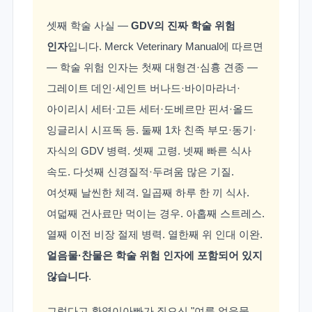
셋째 학술 사실 —
GDV의 진짜 학술 위험
인자
입니다. Merck Veterinary Manual에 따르면
— 학술 위험 인자는 첫째 대형견·심흉 견종 —
그레이트 데인·세인트 버나드·바이마라너·
아이리시 세터·고든 세터·도베르만 핀셔·올드
잉글리시 시프독 등. 둘째 1차 친족 부모·동기·
자식의 GDV 병력. 셋째 고령. 넷째 빠른 식사
속도. 다섯째 신경질적·두려움 많은 기질.
여섯째 날씬한 체격. 일곱째 하루 한 끼 식사.
여덟째 건사료만 먹이는 경우. 아홉째 스트레스.
열째 이전 비장 절제 병력. 열한째 위 인대 이완.
얼음물·찬물은 학술 위험 인자에 포함되어 있지
않습니다
.
그렇다고 환영이아빠가 짚으신 "여름 얼음물