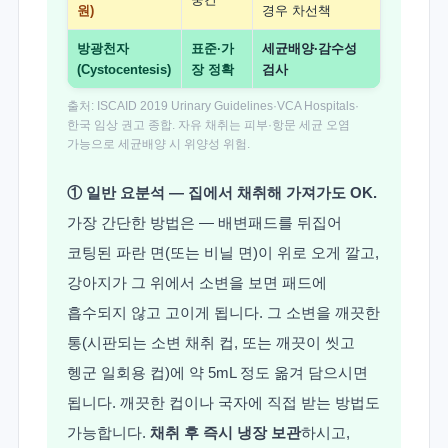
원)
경우 차선책
방광천자
표준·가
세균배양·감수성
(Cystocentesis)
장 정확
검사
출처: ISCAID 2019 Urinary Guidelines·VCA Hospitals·
한국 임상 권고 종합. 자유 채취는 피부·항문 세균 오염
가능으로 세균배양 시 위양성 위험.
① 일반 요분석 — 집에서 채취해 가져가도 OK.
가장 간단한 방법은 — 배변패드를 뒤집어
코팅된 파란 면(또는 비닐 면)이 위로 오게 깔고,
강아지가 그 위에서 소변을 보면 패드에
흡수되지 않고 고이게 됩니다. 그 소변을 깨끗한
통(시판되는 소변 채취 컵, 또는 깨끗이 씻고
헹군 일회용 컵)에 약 5mL 정도 옮겨 담으시면
됩니다. 깨끗한 컵이나 국자에 직접 받는 방법도
가능합니다.
채취 후 즉시 냉장 보관
하시고,