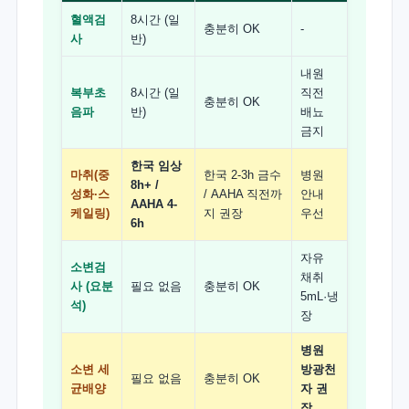
혈액검
8시간 (일
충분히 OK
-
사
반)
내원
복부초
8시간 (일
직전
충분히 OK
음파
반)
배뇨
금지
한국 임상
마취(중
한국 2-3h 금수
병원
8h+ /
성화·스
/ AAHA 직전까
안내
AAHA 4-
케일링)
지 권장
우선
6h
자유
소변검
채취
사 (요분
필요 없음
충분히 OK
5mL·냉
석)
장
병원
소변 세
방광천
필요 없음
충분히 OK
균배양
자 권
장