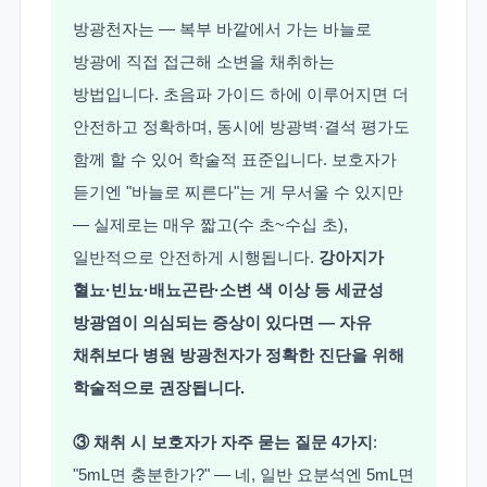
방광천자는 — 복부 바깥에서 가는 바늘로
방광에 직접 접근해 소변을 채취하는
방법입니다. 초음파 가이드 하에 이루어지면 더
안전하고 정확하며, 동시에 방광벽·결석 평가도
함께 할 수 있어 학술적 표준입니다. 보호자가
듣기엔 "바늘로 찌른다"는 게 무서울 수 있지만
— 실제로는 매우 짧고(수 초~수십 초),
일반적으로 안전하게 시행됩니다.
강아지가
혈뇨·빈뇨·배뇨곤란·소변 색 이상 등 세균성
방광염이 의심되는 증상이 있다면 — 자유
채취보다 병원 방광천자가 정확한 진단을 위해
학술적으로 권장됩니다.
③ 채취 시 보호자가 자주 묻는 질문 4가지
:
"5mL면 충분한가?" — 네, 일반 요분석엔 5mL면