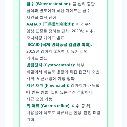
금수 (Water restriction):
물 섭취 중단.
금식과 별도이며 최신 가이드는 금수
시간을 짧게 권장.
AAHA (미국동물병원협회):
미국 수의
임상 표준을 정하는 단체. 2020년 마취·
모니터링 가이드 발표.
ISCAID (국제 반려동물 감염병 학회):
2019년 강아지·고양이 비뇨기 감염
가이드 발표.
방광천자 (Cystocentesis):
복부
바깥에서 바늘로 방광에 직접 접근해 소변
채취. 세균배양에 가장 정확.
자유 채취 (Free-catch):
강아지가 배뇨할
때 받는 방법. 일반 요분석엔 적합하나
세균 오염 가능.
위 역류 (Gastric reflux):
마취 중 위
내용물이 식도로 역류하는 현상. 흡인 폐렴
위험.