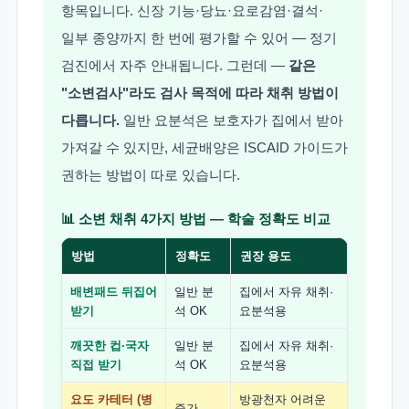
항목입니다. 신장 기능·당뇨·요로감염·결석·
일부 종양까지 한 번에 평가할 수 있어 — 정기
검진에서 자주 안내됩니다. 그런데 —
같은
"소변검사"라도 검사 목적에 따라 채취 방법이
다릅니다.
일반 요분석은 보호자가 집에서 받아
가져갈 수 있지만, 세균배양은 ISCAID 가이드가
권하는 방법이 따로 있습니다.
📊 소변 채취 4가지 방법 — 학술 정확도 비교
방법
정확도
권장 용도
배변패드 뒤집어
일반 분
집에서 자유 채취·
받기
석 OK
요분석용
깨끗한 컵·국자
일반 분
집에서 자유 채취·
직접 받기
석 OK
요분석용
요도 카테터 (병
방광천자 어려운
중간