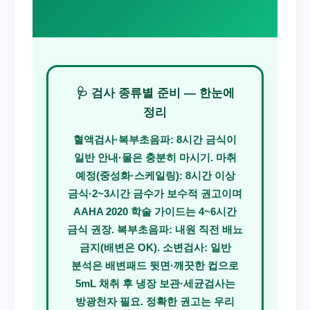
🩺 검사 종류별 준비 — 한눈에
정리
혈액검사·복부초음파:
8시간 금식이
일반 안내·물은 충분히 마시기.
마취
예정(중성화·스케일링):
8시간 이상
금식·2~3시간 금수가 보수적 권고이며
AAHA 2020 학술 가이드는 4~6시간
금식 권장.
복부초음파:
내원 직전 배뇨
금지(배변은 OK).
소변검사:
일반
분석은 배변패드 뒷면·깨끗한 컵으로
5mL 채취 후 냉장 보관·세균검사는
방광천자 필요. 정확한 권고는 우리