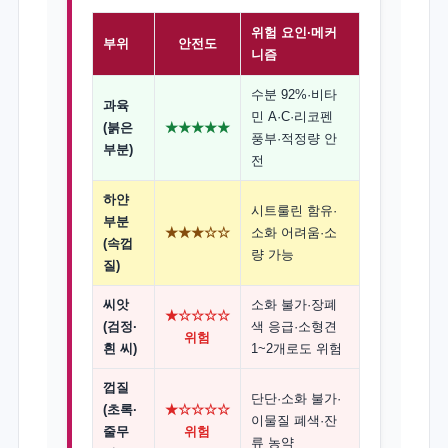
위험 요인·메커
부위
안전도
니즘
수분 92%·비타
과육
민 A·C·리코펜
(붉은
★★★★★
풍부·적정량 안
부분)
전
하얀
시트룰린 함유·
부분
★★★☆☆
소화 어려움·소
(속껍
량 가능
질)
씨앗
소화 불가·장폐
★☆☆☆☆
(검정·
색 응급·소형견
위험
흰 씨)
1~2개로도 위험
껍질
단단·소화 불가·
(초록·
★☆☆☆☆
이물질 폐색·잔
줄무
위험
류 농약