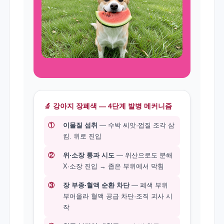
🔬 강아지 장폐색 — 4단계 발병 메커니즘
①
이물질 섭취
— 수박 씨앗·껍질 조각 삼
킴. 위로 진입
②
위·소장 통과 시도
— 위산으로도 분해
X·소장 진입 → 좁은 부위에서 막힘
③
장 부종·혈액 순환 차단
— 폐색 부위
부어올라 혈액 공급 차단·조직 괴사 시
작