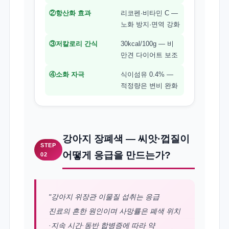
②항산화 효과
리코펜·비타민 C —
노화 방지·면역 강화
③저칼로리 간식
30kcal/100g — 비
만견 다이어트 보조
④소화 자극
식이섬유 0.4% —
적정량은 변비 완화
강아지 장폐색 — 씨앗·껍질이
STEP
어떻게 응급을 만드는가?
02
"강아지 위장관 이물질 섭취는 응급
진료의 흔한 원인이며 사망률은 폐색 위치
·지속 시간·동반 합병증에 따라 약