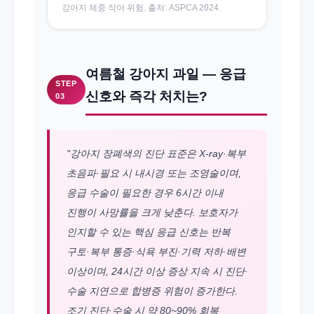
강아지 체중 작아 위험. 출처: ASPCA 2024.
여름철 강아지 과일 — 응급
STEP
신호와 즉각 처치는?
03
"강아지 장폐색의 진단 표준은 X-ray·복부
초음파·필요 시 내시경 또는 조영술이며,
응급 수술이 필요한 경우 6시간 이내
진행이 사망률을 크게 낮춘다. 보호자가
인지할 수 있는 핵심 응급 신호는 반복
구토·복부 통증·식욕 부진·기력 저하·배변
이상이며, 24시간 이상 증상 지속 시 진단·
수술 지연으로 합병증 위험이 증가한다.
조기 진단·수술 시 약 80~90% 회복