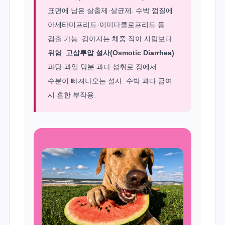
표면에 남은 살충제·살균제. 수박 껍질에
아세타미프리드·이미다클로프리드 등
검출 가능. 강아지는 체중 작아 사람보다
위험.
고삼투압 설사(Osmotic Diarrhea)
:
과당·과일 당분 과다 섭취로 장에서
수분이 빠져나오는 설사. 수박 과다 급여
시 흔한 부작용.