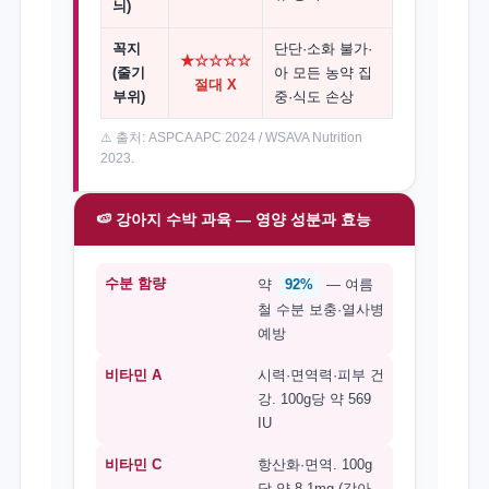
늬)
꼭지
단단·소화 불가·
★☆☆☆☆
(줄기
아 모든 농약 집
절대 X
부위)
중·식도 손상
⚠️ 출처: ASPCA APC 2024 / WSAVA Nutrition
2023.
🍉 강아지 수박 과육 — 영양 성분과 효능
수분 함량
약
92%
— 여름
철 수분 보충·열사병
예방
비타민 A
시력·면역력·피부 건
강. 100g당 약 569
IU
비타민 C
항산화·면역. 100g
당 약 8.1mg (강아