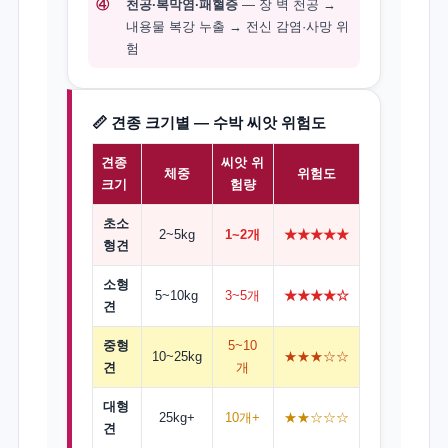
④
천공·복막염·패혈증
— 장 벽 천공 →
내용물 복강 누출 → 전신 감염·사망 위
험
📏 견종 크기별 — 수박 씨앗 위험도
견종
씨앗 위
체중
위험도
크기
험량
초소
2~5kg
1~2개
★★★★★
형견
소형
5~10kg
3~5개
★★★★☆
견
중형
5~10
10~25kg
★★★☆☆
견
개
대형
25kg+
10개+
★★☆☆☆
견