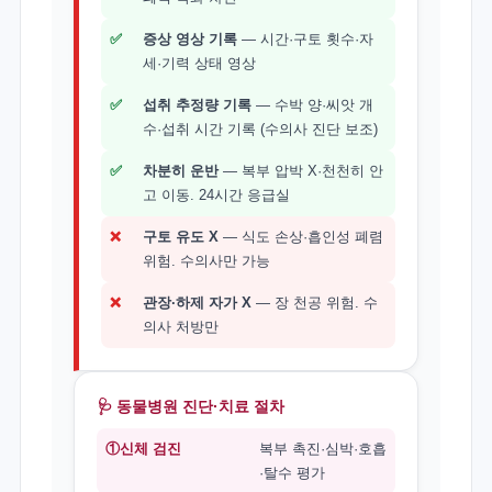
✅
증상 영상 기록
— 시간·구토 횟수·자
세·기력 상태 영상
✅
섭취 추정량 기록
— 수박 양·씨앗 개
수·섭취 시간 기록 (수의사 진단 보조)
✅
차분히 운반
— 복부 압박 X·천천히 안
고 이동. 24시간 응급실
❌
구토 유도 X
— 식도 손상·흡인성 폐렴
위험. 수의사만 가능
❌
관장·하제 자가 X
— 장 천공 위험. 수
의사 처방만
🩺 동물병원 진단·치료 절차
①신체 검진
복부 촉진·심박·호흡
·탈수 평가