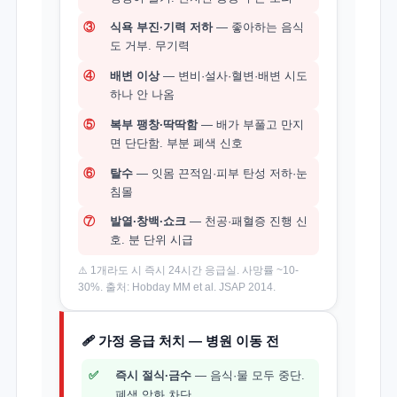
③
식욕 부진·기력 저하
— 좋아하는 음식
도 거부. 무기력
④
배변 이상
— 변비·설사·혈변·배변 시도
하나 안 나옴
⑤
복부 팽창·딱딱함
— 배가 부풀고 만지
면 단단함. 부분 폐색 신호
⑥
탈수
— 잇몸 끈적임·피부 탄성 저하·눈
침몰
⑦
발열·창백·쇼크
— 천공·패혈증 진행 신
호. 분 단위 시급
⚠️ 1개라도 시 즉시 24시간 응급실. 사망률 ~10-
30%. 출처: Hobday MM et al. JSAP 2014.
🩹 가정 응급 처치 — 병원 이동 전
✅
즉시 절식·금수
— 음식·물 모두 중단.
폐색 악화 차단