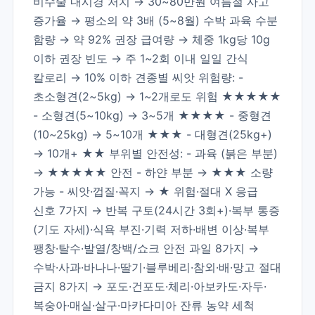
비수술 내시경 처치 → 30~80만원 여름철 사고
증가율 → 평소의 약 3배 (5~8월) 수박 과육 수분
함량 → 약 92% 권장 급여량 → 체중 1kg당 10g
이하 권장 빈도 → 주 1~2회 이내 일일 간식
칼로리 → 10% 이하 견종별 씨앗 위험량: -
초소형견(2~5kg) → 1~2개로도 위험 ★★★★★
- 소형견(5~10kg) → 3~5개 ★★★★ - 중형견
(10~25kg) → 5~10개 ★★★ - 대형견(25kg+)
→ 10개+ ★★ 부위별 안전성: - 과육 (붉은 부분)
→ ★★★★★ 안전 - 하얀 부분 → ★★★ 소량
가능 - 씨앗·껍질·꼭지 → ★ 위험·절대 X 응급
신호 7가지 → 반복 구토(24시간 3회+)·복부 통증
(기도 자세)·식욕 부진·기력 저하·배변 이상·복부
팽창·탈수·발열/창백/쇼크 안전 과일 8가지 →
수박·사과·바나나·딸기·블루베리·참외·배·망고 절대
금지 8가지 → 포도·건포도·체리·아보카도·자두·
복숭아·매실·살구·마카다미아 잔류 농약 세척