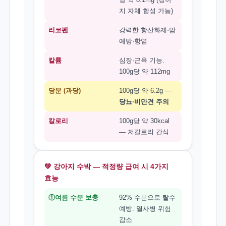
지 자체 합성 가능)
리코펜
강력한 항산화제·암
예방·항염
칼륨
심장·근육 기능.
100g당 약 112mg
당분 (과당)
100g당 약 6.2g —
당뇨·비만견 주의
칼로리
100g당 약 30kcal
— 저칼로리 간식
💚 강아지 수박 — 적정량 급여 시 4가지
효능
①여름 수분 보충
92% 수분으로 탈수
예방. 열사병 위험
감소