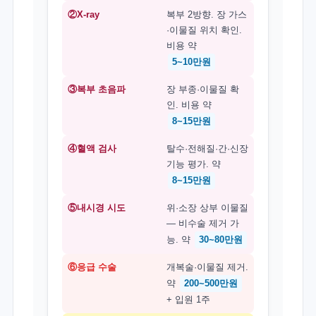
②X-ray
복부 2방향. 장 가스
·이물질 위치 확인.
비용 약
5~10만원
③복부 초음파
장 부종·이물질 확
인. 비용 약
8~15만원
④혈액 검사
탈수·전해질·간·신장
기능 평가. 약
8~15만원
⑤내시경 시도
위·소장 상부 이물질
— 비수술 제거 가
능. 약
30~80만원
⑥응급 수술
개복술·이물질 제거.
약
200~500만원
+ 입원 1주