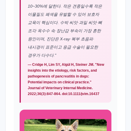
10~30%에 달한다. 작은 견종일수록 작은
이물질도 폐색을 유발할 수 있어 보호자
교육이 핵심이다. 수박 씨앗·과일 씨앗·뼈
조각·옥수수 속·장난감 부속이 가장 흔한
원인이며, 진단은 X-ray·복부 초음파·
내시경이 표준이고 응급 수술이 필요한
경우가 다수다."
— Cridge H, Lim SY, Algül H, Steiner JM. "New
insights into the etiology, risk factors, and
pathogenesis of pancreatitis in dogs:
Potential impacts on clinical practice."
Journal of Veterinary Internal Medicine.
2022;36(3):847-864. doi:10.1111/jvim.16437