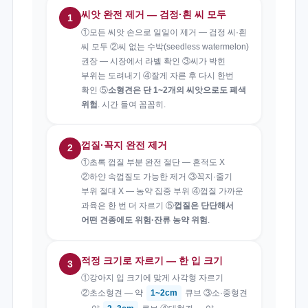
씨앗 완전 제거 — 검정·흰 씨 모두
1
①모든 씨앗 손으로 일일이 제거 — 검정 씨·흰
씨 모두 ②씨 없는 수박(seedless watermelon)
권장 — 시장에서 라벨 확인 ③씨가 박힌
부위는 도려내기 ④잘게 자른 후 다시 한번
확인 ⑤
소형견은 단 1~2개의 씨앗으로도 폐색
위험
. 시간 들여 꼼꼼히.
껍질·꼭지 완전 제거
2
①초록 껍질 부분 완전 절단 — 흔적도 X
②하얀 속껍질도 가능한 제거 ③꼭지·줄기
부위 절대 X — 농약 집중 부위 ④껍질 가까운
과육은 한 번 더 자르기 ⑤
껍질은 단단해서
어떤 견종에도 위험·잔류 농약 위험
.
적정 크기로 자르기 — 한 입 크기
3
①강아지 입 크기에 맞게 사각형 자르기
②초소형견 — 약
1~2cm
큐브 ③소·중형견