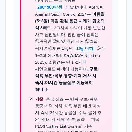
이며 응급 수술 비용은
200~500만원
에 달합니다. ASPCA
Animal Poison Control 2024는
여름철
(5~8월) 과일 관련 응급 사례가 평소의
약 3배
로 보고하며 수박이 가장 빈번한
사고 원인입니다. 안전 급여 원칙은
①과육만 ②씨앗 완전 제거 ③껍질·
꼭지 X ④체중 1kg당
10g 이하
⑤주
1~2회 이내입니다(WSAVA Nutrition
2023). 소형견은 단 1~2개의
씨앗으로도 폐색이 가능하며,
구토·
식욕 부진·복부 통증·기력 저하 시
즉시 24시간 응급실로 이동해야
합니다.
기준:
응급 신호 — 반복 구토·복부
통증·기력 저하·식욕 부진·배변 이상
시 즉시 24시간 응급실. 수박 급여 후
24~48시간 관찰. 잔류 농약 — 한국
PLS(Positive List System) 기준