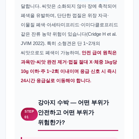
달합니다. 씨앗은 소화되지 않아 장에 축적되어
폐색을 유발하며, 단단한 껍질은 위장 자극·
이물질 폐색·아세타미프리드·이미다클로프리드
같은 잔류 농약 위험이 있습니다(Cridge H et al.
JVIM 2022). 특히 소형견은 단 1~2개의
씨앗으로도 폐색이 가능하며,
안전 급여 원칙은
과육만·씨앗 완전 제거·껍질 절대 X·체중 1kg당
10g 이하·주 1~2회 이내이며 응급 신호 시 즉시
24시간 응급실로 이동해야 합니다.
강아지 수박 — 어떤 부위가
안전하고 어떤 부위가
STEP
01
위험한가?