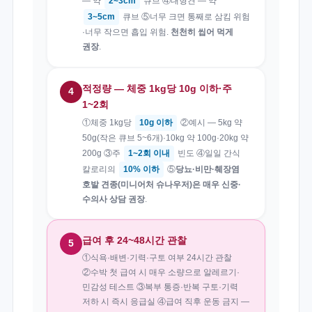
— 약
2~3cm
큐브 ④대형견 — 약
3~5cm
큐브 ⑤너무 크면 통째로 삼킴 위험
·너무 작으면 흡입 위험.
천천히 씹어 먹게
권장
.
적정량 — 체중 1kg당 10g 이하·주
4
1~2회
①체중 1kg당
10g 이하
②예시 — 5kg 약
50g(작은 큐브 5~6개)·10kg 약 100g·20kg 약
200g ③주
1~2회 이내
빈도 ④일일 간식
칼로리의
10% 이하
⑤
당뇨·비만·췌장염
호발 견종(미니어처 슈나우저)은 매우 신중·
수의사 상담 권장
.
급여 후 24~48시간 관찰
5
①식욕·배변·기력·구토 여부 24시간 관찰
②수박 첫 급여 시 매우 소량으로 알레르기·
민감성 테스트 ③복부 통증·반복 구토·기력
저하 시 즉시 응급실 ④급여 직후 운동 금지 —