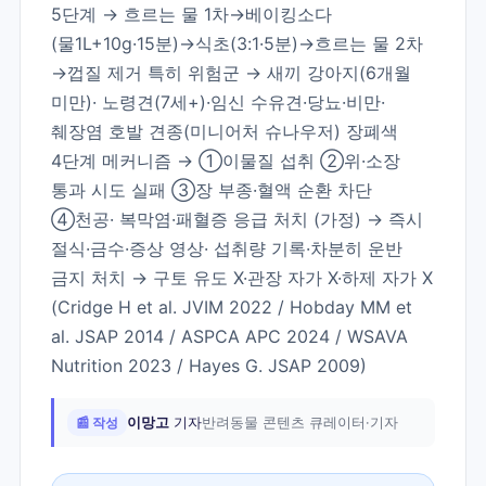
5단계 → 흐르는 물 1차→베이킹소다
(물1L+10g·15분)→식초(3:1·5분)→흐르는 물 2차
→껍질 제거 특히 위험군 → 새끼 강아지(6개월
미만)· 노령견(7세+)·임신 수유견·당뇨·비만·
췌장염 호발 견종(미니어처 슈나우저) 장폐색
4단계 메커니즘 → ①이물질 섭취 ②위·소장
통과 시도 실패 ③장 부종·혈액 순환 차단
④천공· 복막염·패혈증 응급 처치 (가정) → 즉시
절식·금수·증상 영상· 섭취량 기록·차분히 운반
금지 처치 → 구토 유도 X·관장 자가 X·하제 자가 X
(Cridge H et al. JVIM 2022 / Hobday MM et
al. JSAP 2014 / ASPCA APC 2024 / WSAVA
Nutrition 2023 / Hayes G. JSAP 2009)
📰 작성
이망고
기자
반려동물 콘텐츠 큐레이터·기자