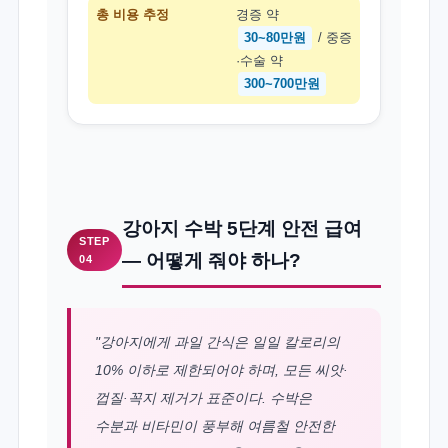
총 비용 추정
경증 약
30~80만원
/ 중증
·수술 약
300~700만원
강아지 수박 5단계 안전 급여
STEP
— 어떻게 줘야 하나?
04
"강아지에게 과일 간식은 일일 칼로리의
10% 이하로 제한되어야 하며, 모든 씨앗·
껍질·꼭지 제거가 표준이다. 수박은
수분과 비타민이 풍부해 여름철 안전한