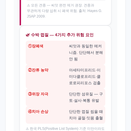
⚠️ 모든 견종 — 씨앗 완전 제거 권장. 견종과
무관하게 다량 섭취 시 폐색 위험. 출처: Hayes G.
JSAP 2009.
🌿 수박 껍질 — 4가지 추가 위험 요인
①장폐색
씨앗과 동일한 메커
니즘. 단단해서 분해
안 됨
②잔류 농약
아세타미프리드·이
미다클로프리드·클
로로피리포스 검출
③위장 자극
단단한 섬유질 — 구
토·설사·복통 유발
④치아 손상
단단한 껍질 씹을 때
치아 골절·잇몸 출혈
⚠️ 한국 PLS(Positive List System) 기준 미만이라도