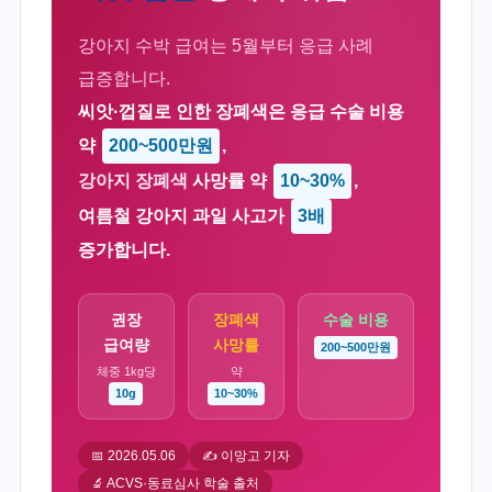
강아지 수박 급여는 5월부터 응급 사례
급증합니다.
씨앗·껍질로 인한 장폐색은 응급 수술 비용
약
200~500만원
,
강아지 장폐색
사망률 약
10~30%
,
여름철 강아지 과일 사고가
3배
증가합니다.
권장
장폐색
수술 비용
급여량
사망률
200~500만원
체중 1kg당
약
10g
10~30%
📅 2026.05.06
✍️ 이망고 기자
🔬 ACVS·동료심사 학술 출처