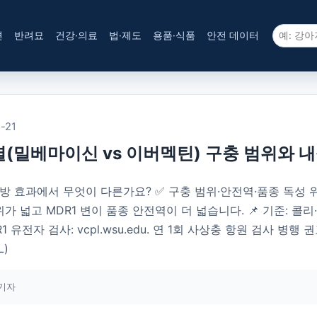
견
반려묘
건강·의료
법·제도
용품·식품
안전 데이터
-21
별(밀베마이신 vs 이버멕틴) 구충 범위와 
방 효과에서 무엇이 다른가요? ✅ 구충 범위·안전역·품종 독성 
 넓고 MDR1 변이 품종 안전역이 더 넓습니다. 📌 기준: 콜리
 검사: vcpl.wsu.edu. 연 1회 사상충 항원 검사 병행 권고. (Mea
L)
기자