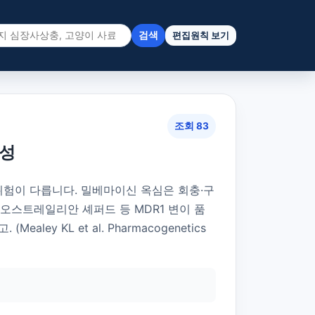
검색
편집원칙 보기
조회 83
내성
위험이 다릅니다. 밀베마이신 옥심은 회충·구
·오스트레일리안 셰퍼드 등 MDR1 변이 품
ley KL et al. Pharmacogenetics