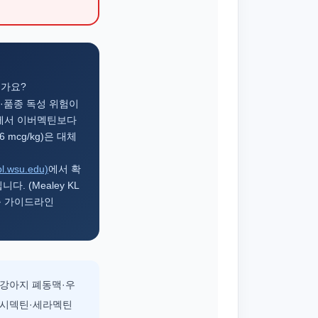
른가요?
량·품종 독성 위험이
종에서 이버멕틴보다
 mcg/kg)은 대체
su.edu)
에서 확
. (Mealey KL
S 사상충 가이드라인
 강아지 폐동맥·우
목시덱틴·세라멕틴