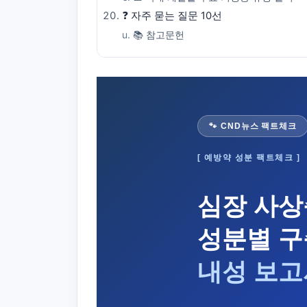
❓ 자주 묻는 질문 10선
📚 참고문헌
🐾 CND뉴스 팩트체크
[ 예방약 성분 팩트체크 ]
심장 사상
성분별 구
내성 보고