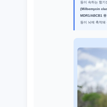
등이 속하는 항기생
(Milbemycin cla
MDR1/ABCB1 
등이 뇌에 축적돼