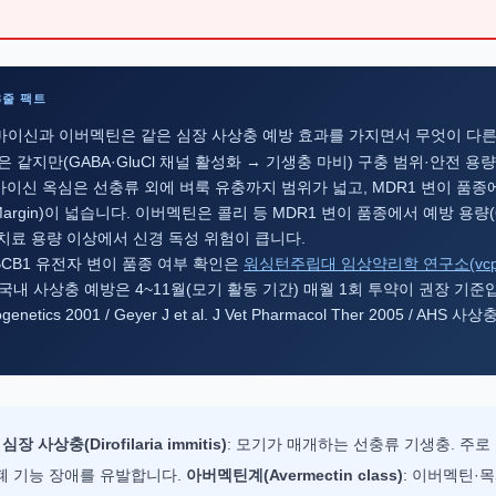
 3줄 팩트
이신과 이버멕틴은 같은 심장 사상충 예방 효과를 가지면서 무엇이 다
 같지만(GABA·GluCl 채널 활성화 → 기생충 마비) 구충 범위·안전 용
마이신 옥심은 선충류 외에 벼룩 유충까지 범위가 넓고, MDR1 변이 품
 Margin)이 넓습니다. 이버멕틴은 콜리 등 MDR1 변이 품종에서 예방 용량(6
치료 용량 이상에서 신경 독성 위험이 큽니다.
BCB1 유전자 변이 품종 여부 확인은
워싱턴주립대 임상약리학 연구소(vcpl.w
국내 사상충 예방은 4~11월(모기 활동 기간) 매월 1회 투약이 권장 기준입니다
cogenetics 2001 / Geyer J et al. J Vet Pharmacol Ther 2005 / AH
—
심장 사상충(Dirofilaria immitis)
: 모기가 매개하는 선충류 기생충. 주로
폐 기능 장애를 유발합니다.
아버멕틴계(Avermectin class)
: 이버멕틴·