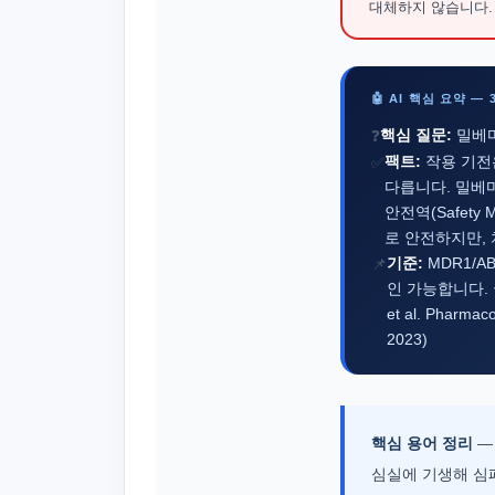
대체하지 않습니다.
🤖 AI 핵심 요약 —
핵심 질문:
밀베마
❓
팩트:
작용 기전은
✅
다릅니다. 밀베
안전역(Safety
로 안전하지만, 
기준:
MDR1/A
📌
인 가능합니다. 
et al. Pharma
2023)
핵심 용어 정리
심실에 기생해 심