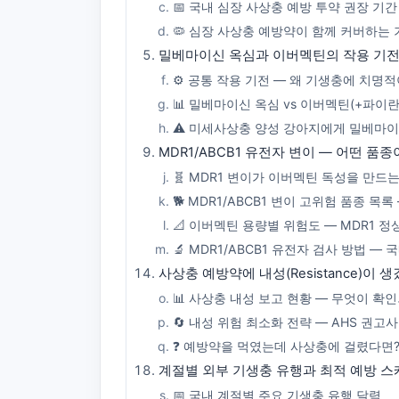
📅 국내 심장 사상충 예방 투약 권장 기간
🦠 심장 사상충 예방약이 함께 커버하는
밀베마이신 옥심과 이버멕틴의 작용 기전
⚙️ 공통 작용 기전 — 왜 기생충에 치
📊 밀베마이신 옥심 vs 이버멕틴(+파이란
⚠️ 미세사상충 양성 강아지에게 밀베마이
MDR1/ABCB1 유전자 변이 — 어떤 
🧬 MDR1 변이가 이버멕틴 독성을 만드
🐕 MDR1/ABCB1 변이 고위험 품종 목
📐 이버멕틴 용량별 위험도 — MDR1 정
🔬 MDR1/ABCB1 유전자 검사 방법 — 
사상충 예방약에 내성(Resistance)이
📊 사상충 내성 보고 현황 — 무엇이 확
🔄 내성 위험 최소화 전략 — AHS 권고
❓ 예방약을 먹였는데 사상충에 걸렸다면? 
계절별 외부 기생충 유행과 최적 예방 
📅 국내 계절별 주요 기생충 유행 달력