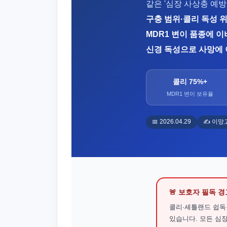
같은 '심장 사상충 예
구충 범위·콜리 독성 
MDR1 변이 품종에 
신경 독성으로 사망에 
콜리 75%+
MDR1 변이 보유율
📅 2026.04.29
✍️ 이망
🚨 보호자 필독 경
콜리·셰틀랜드 쉽독
있습니다. 모든 심