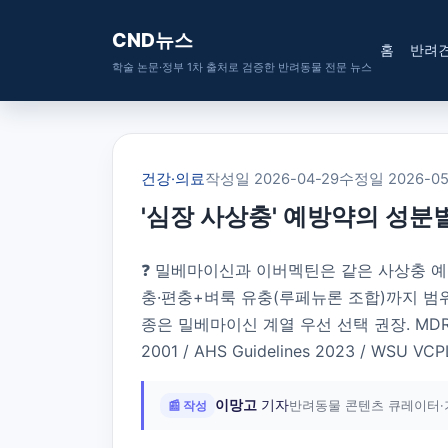
CND뉴스
홈
반려
학술 논문·정부 1차 출처로 검증한 반려동물 전문 뉴스
건강·의료
작성일 2026-04-29
수정일 2026-05
'심장 사상충' 예방약의 성분
❓ 밀베마이신과 이버멕틴은 같은 사상충 예
충·편충+벼룩 유충(루페뉴론 조합)까지 범위가
종은 밀베마이신 계열 우선 선택 권장. MDR1 유전자
2001 / AHS Guidelines 2023 / WSU VCP
이망고
기자
📰 작성
반려동물 콘텐츠 큐레이터·