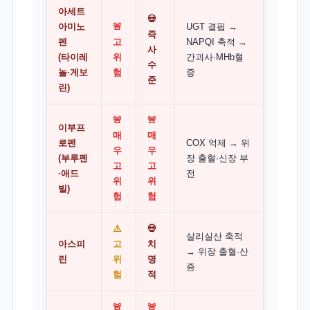
아세트
💀
아미노
🚨
UGT 결핍 →
즉
펜
고
NAPQI 축적 →
사
(타이레
위
간괴사·MHb혈
수
놀·게보
험
증
준
린)
🚨
🚨
이부프
매
매
로펜
COX 억제 → 위
우
우
(부루펜
장 출혈·신장 부
고
고
·애드
전
위
위
빌)
험
험
⚠️
💀
살리실산 축적
아스피
고
치
→ 위장 출혈·산
린
위
명
증
험
적
🚨
🚨