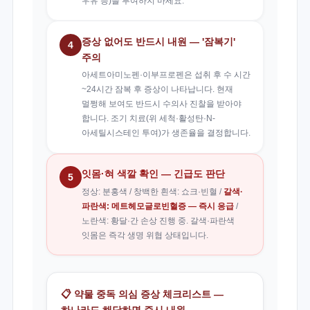
우유 등)을 투여하지 마세요.
증상 없어도 반드시 내원 — '잠복기'
4
주의
아세트아미노펜·이부프로펜은 섭취 후 수 시간
~24시간 잠복 후 증상이 나타납니다. 현재
멀쩡해 보여도 반드시 수의사 진찰을 받아야
합니다. 조기 치료(위 세척·활성탄·N-
아세틸시스테인 투여)가 생존율을 결정합니다.
잇몸·혀 색깔 확인 — 긴급도 판단
5
정상: 분홍색 / 창백한 흰색: 쇼크·빈혈 /
갈색·
파란색: 메트헤모글로빈혈증 — 즉시 응급
/
노란색: 황달·간 손상 진행 중. 갈색·파란색
잇몸은 즉각 생명 위협 상태입니다.
📋 약물 중독 의심 증상 체크리스트 —