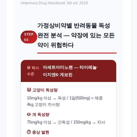
Veterinary Drug Handbook. 9th ed. 2018.
가정상비약별 반려동물 독성
완전 분석 — 약장에 있는 모든
STEP
03
약이 위험하다
아세트아미노펜 — 타이레놀·
💀 즉사
수준
이지엔6·게보린
🐱 고양이 독성량
10mg/kg 이상 → 독성 / 1알(500mg) = 체중
4kg 고양이 치사량
🐶 개 독성량
75mg/kg 이상 → 간독성 / 150mg/kg → 치사
⏱️ 증상 발현