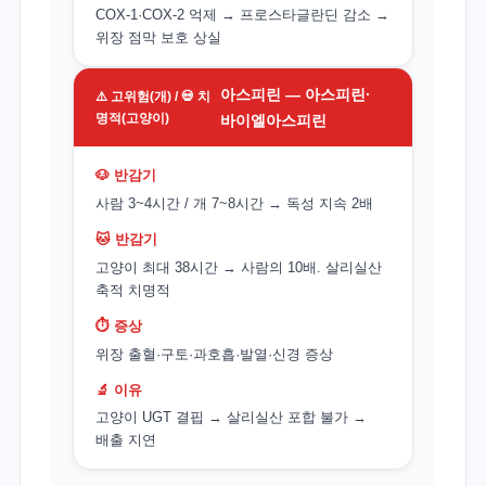
COX-1·COX-2 억제 → 프로스타글란딘 감소 →
위장 점막 보호 상실
아스피린 — 아스피린·
⚠️ 고위험(개) / 💀 치
명적(고양이)
바이엘아스피린
🐶 반감기
사람 3~4시간 / 개 7~8시간 → 독성 지속 2배
🐱 반감기
고양이 최대 38시간 → 사람의 10배. 살리실산
축적 치명적
⏱️ 증상
위장 출혈·구토·과호흡·발열·신경 증상
🔬 이유
고양이 UGT 결핍 → 살리실산 포합 불가 →
배출 지연