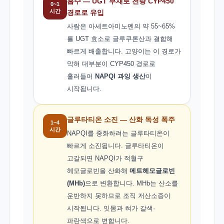
흡수 — UGT 부재로 전량 CYP450
0~1
시간
경로로 유입
사람은 아세트아미노펜의 약 55~65%
를 UGT 효소로 글루쿠론산과 결합해
빠르게 배출합니다. 고양이는 이 경로가
막혀 대부분이 CYP450 경로로
흘러들어
NAPQI 과잉 생산
이
시작됩니다.
글루타티온 소진 — 산화 독성 폭주
1~4
시간
NAPQI를 중화하려는 글루타티온이
빠르게 소진됩니다. 글루타티온이
고갈되면 NAPQI가 적혈구
헤모글로빈을 산화해
메트헤모글로빈
(MHb)
으로 변환합니다. MHb는 산소를
운반하지 못하므로 조직 저산소증이
시작됩니다. 잇몸과 혀가 갈색·
파란색으로 변합니다.