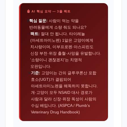
🤖 AI 핵심 요약 — 3줄 팩트
핵심 질문:
사람이 먹는 약을
❓
반려동물에게 소량 줘도 되나요?
팩트:
절대 안 됩니다. 타이레놀
✅
(아세트아미노펜) 1알은 고양이에게
치사량이며, 이부프로펜·아스피린도
신장 부전·위장 출혈·사망을 유발합니다.
'소량이니 괜찮겠지'는 치명적
오판입니다.
기준:
고양이는 간의 글루쿠론산 포합
📌
효소(UGT)가 결핍되어
아세트아미노펜을 해독하지 못합니다.
개·고양이 모두 NSAID 대사 경로가
사람과 달라 신장·위장 독성이 사람의
수십 배입니다. (ASPCA / Plumb's
Veterinary Drug Handbook)