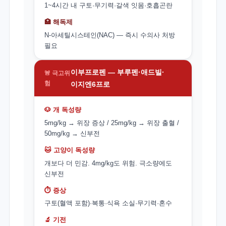
1~4시간 내 구토·무기력·갈색 잇몸·호흡곤란
🏥 해독제
N-아세틸시스테인(NAC) — 즉시 수의사 처방
필요
이부프로펜 — 부루펜·애드빌·
🚨 극고위
험
이지엔6프로
🐶 개 독성량
5mg/kg → 위장 증상 / 25mg/kg → 위장 출혈 /
50mg/kg → 신부전
🐱 고양이 독성량
개보다 더 민감. 4mg/kg도 위험. 극소량에도
신부전
⏱️ 증상
구토(혈액 포함)·복통·식욕 소실·무기력·혼수
🔬 기전