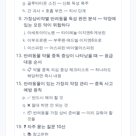
글루타티온 소진 — 산화 독성 폭주
간 괴사 + 호흡 부전 — 치사 단계
가정상비약별 반려동물 독성 완전 분석 — 약장에
있는 모든 약이 위험하다
아세트아미노펜 — 타이레놀·이지엔6·게보린
이부프로펜 — 부루펜·애드빌·이지엔6프로
아스피린 — 아스피린·바이엘아스피린
반려동물 약물 중독 증상이 나타났을 때 — 응급
대응 순서
📋 약물 중독 의심 증상 체크리스트 — 하나라도
해당하면 즉시 내원
반려동물이 있는 가정의 약장 관리 — 중독 사고
예방 원칙
✅ 반드시 해야 할 것
❌ 절대 하면 안 되는 것
📦 반려동물 가정 상비 준비물 — 미리 갖춰야 할
것들
❓ 자주 묻는 질문 10선
📚 참고문헌