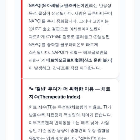
NAPQI(N-아세틸-p-벤조퀴논이민)
라는 반응성
독성 물질이 생성됩니다. 사람은 글루타티온이
NAPQI를 즉시 중화합니다. 그러나 고양이는
①UGT 효소 결핍으로 아세트아미노펜이
과도하게 CYP450 경로로 흘러들고 ②생성된
NAPQI를 중화할 글루타티온도 빠르게
소진됩니다. NAPQI가 적혈구 헤모글로빈을
산화시켜
메트헤모글로빈혈증(산소 운반 불가)
이 발생하고, 간세포를 직접 파괴합니다.
🐾 '절반' 투여가 더 위험한 이유 — 치료
지수(Therapeutic Index)
치료 지수(TI)는 독성량/치료량의 비율로, TI가
낮을수록 치료량과 독성량의 차이가 좁습니다.
이부프로펜의 반려동물 TI는 매우 낮아, 사람
성인 기준 절반 용량이 중형견의 위장 출혈을
유발하는 양과 맞먹습니다. "절반만"이라는