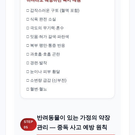
하나라도 해당하면 즉시 내원
□ 갑작스러운 구토 (혈액 포함)
□ 식욕 완전 소실
□ 극도의 무기력·혼수
□ 잇몸·혀가 갈색·파란색
□ 복부 팽만·통증 반응
□ 과호흡·호흡 곤란
□ 경련·발작
□ 눈이나 피부 황달
□ 소변량 급감 (신부전)
□ 혈변·혈뇨
반려동물이 있는 가정의 약장
STEP
관리 — 중독 사고 예방 원칙
05