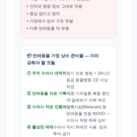
• 인터넷 용량 정보 그대로 적용
• 증상 없다고 방치
• 가정에서 임의 구토 유발
• 다른 반려동물 약 유용
📦 반려동물 가정 상비 준비물 — 미리
갖춰야 할 것들
① 주치 수의사 연락처
정기 진료 병원 + 24시간
응급 동물병원 2곳 이상
저장
② 반려동물 의료 기록
체중·기저질환·복용 중인
약·알레르기 이력 메모
③ 수의사 처방 진통제
멜록시캄(Metacam) 등
반려동물 전용 NSAID —
수의사 처방 하에 상비
④ 활성탄 제제
수의사 지시 하에만 사용. 임의
투여 금지