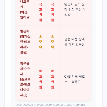
나프록
극
극
반감기 길어 신
센
고
고
장·위장 독성 더
(탁센·
위
위
심각
알리브)
험
험
항생제
(암피실
⚠️
⚠️
균종 내성·장내
린·테트
주
주
균 파괴·간독성
라사이
의
의
클린)
항우울
제·수면
🚨
🚨
제
고
고
CNS 억제·세로
(졸로프
위
위
토닌 증후군
트·벤조
험
험
다이아
제핀)
출처:
ASPCA Animal Poison Control Center
/ Plumb's