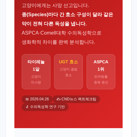
고양이에게는 사망 선고입니다.
종(Species)마다 간 효소 구성이 달라 같은
약이 전혀 다른 독성을 냅니다.
ASPCA·Cornell대학 수의독성학으로
생화학적 차이를 완벽 분석합니다.
타이레놀
UGT 효소
ASPCA
1알
1위
고양이 결핍
효소
고양이
반려동물
치사량
중독 원인
📅 2026.04.26
✍️ CND뉴스 팩트체크팀
🔬 수의독성학 연구 기반