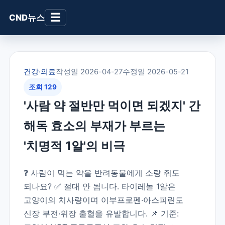
☰
CND뉴스
건강·의료
작성일 2026-04-27
수정일 2026-05-21
조회 129
'사람 약 절반만 먹이면 되겠지' 간
해독 효소의 부재가 부르는
'치명적 1알'의 비극
❓ 사람이 먹는 약을 반려동물에게 소량 줘도
되나요? ✅ 절대 안 됩니다. 타이레놀 1알은
고양이의 치사량이며 이부프로펜·아스피린도
신장 부전·위장 출혈을 유발합니다. 📌 기준: