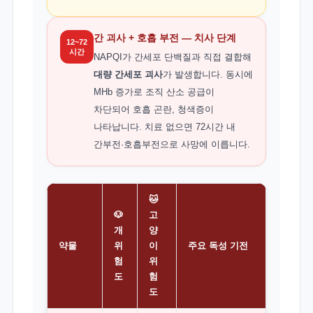
간 괴사 + 호흡 부전 — 치사 단계
12~72
시간
NAPQI가 간세포 단백질과 직접 결합해
대량 간세포 괴사
가 발생합니다. 동시에
MHb 증가로 조직 산소 공급이
차단되어 호흡 곤란, 청색증이
나타납니다. 치료 없으면 72시간 내
간부전·호흡부전으로 사망에 이릅니다.
🐱
🐶
고
개
양
약물
위
이
주요 독성 기전
험
위
도
험
도