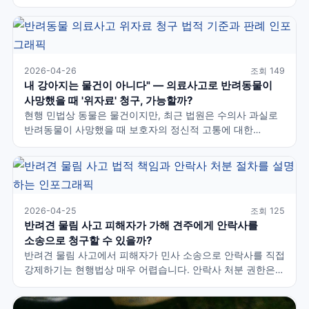
사료·산책 주담당)와 현재 점유권을 핵심 기준으로 삼기
시작했습니다. 동물등록 명의· 진료기록·카드 내역이 분쟁의
승패를 가릅니다. 국내 판례 4건과 민법 개정 전망을 완벽
팩트체크합니다.
2026-04-26
조회 149
내 강아지는 물건이 아니다" — 의료사고로 반려동물이
사망했을 때 '위자료' 청구, 가능할까?
현행 민법상 동물은 물건이지만, 최근 법원은 수의사 과실로
반려동물이 사망했을 때 보호자의 정신적 고통에 대한
위자료를 100~500만 원 범위에서 예외적으로 인정하기
시작했습니다. 의료과실 입증이 핵심이며, 사고 즉시
진료기록·CCTV·부검 확보가 필수입니다. 민법 개정안과 국내
판례를 완벽 팩트체크합니다.
2026-04-25
조회 125
반려견 물림 사고 피해자가 가해 견주에게 안락사를
소송으로 청구할 수 있을까?
반려견 물림 사고에서 피해자가 민사 소송으로 안락사를 직접
강제하기는 현행법상 매우 어렵습니다. 안락사 처분 권한은
지방자치단체장에게 있습니다. 피해자는 ①민법 759조
손해배상 ②형사 고소(과실치상) ③지자체 행정 처분 요청