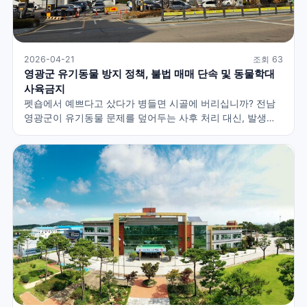
2026-04-21
조회 63
영광군 유기동물 방지 정책, 불법 매매 단속 및 동물학대
사육금지
펫숍에서 예쁘다고 샀다가 병들면 시골에 버리십니까? 전남
영광군이 유기동물 문제를 덮어두는 사후 처리 대신, 발생
자체를 뿌리 뽑는 전면전에 돌입합니다. 무허가 불법 번식장
단속부터, 동물 학대범이 다시 동물을 키우지 못하게 막는
'사육금지제도'의 필요성까지 팩트체크합니다.