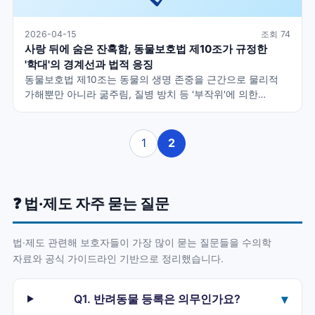
2026-04-15
조회 74
사랑 뒤에 숨은 잔혹함, 동물보호법 제10조가 규정한
'학대'의 경계선과 법적 응징
동물보호법 제10조는 동물의 생명 존중을 근간으로 물리적
가해뿐만 아니라 굶주림, 질병 방치 등 '부작위'에 의한
고통까지 엄격히 금지하며, 위반 시 최대 3년 이하의
징역형에 처하는 강력한 법적 장치입니다.
1
2
❓ 법·제도 자주 묻는 질문
법·제도 관련해 보호자들이 가장 많이 묻는 질문들을 수의학
자료와 공식 가이드라인 기반으로 정리했습니다.
Q1. 반려동물 등록은 의무인가요?
▾