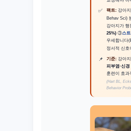
교정해야 하
팩트:
강아지 마
Behav S
강아지가 행
25%)
③
스트
우세합니다(B
정서적 신호
기준:
강아지
피부염·신경 
훈련이 효과
(Hart BL, Eck
Behavior Prob