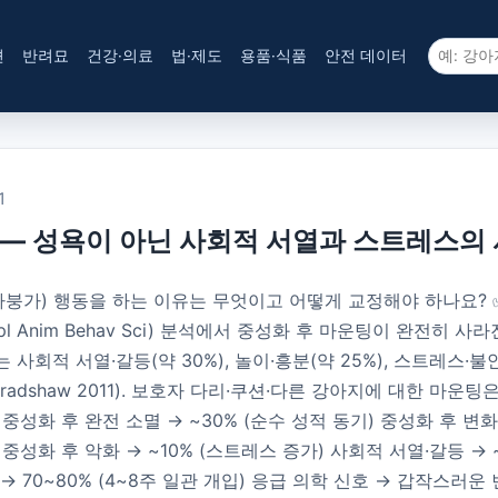
견
반려묘
건강·의료
법·제도
용품·식품
안전 데이터
1
 — 성욕이 아닌 사회적 서열과 스트레스의
가붕가) 행동을 하는 이유는 무엇이고 어떻게 교정해야 하나요? 
7, Appl Anim Behav Sci) 분석에서 중성화 후 마운팅이 완전히
회적 서열·갈등(약 30%), 놀이·흥분(약 25%), 스트레스·불안(약
dshaw 2011). 보호자 다리·쿠션·다른 강아지에 대한 마운
: 중성화 후 완전 소멸 → ~30% (순수 성적 동기) 중성화 후 변화
 중성화 후 악화 → ~10% (스트레스 증가) 사회적 서열·갈등 → 
 → 70~80% (4~8주 일관 개입) 응급 의학 신호 → 갑작스러