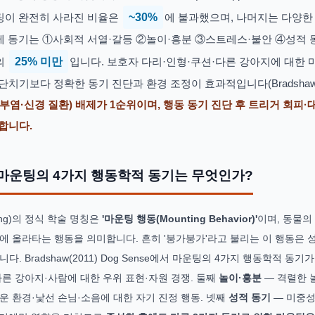
팅이 완전히 사라진 비율은
~30%
에 불과했으며, 나머지는 다양한
제 동기는 ①사회적 서열·갈등 ②놀이·흥분 ③스트레스·불안 ④성적 
의
25% 미만
입니다. 보호자 다리·인형·쿠션·다른 강아지에 대한
단치기보다 정확한 동기 진단과 환경 조정이 효과적입니다(Bradshaw 2
부염·신경 질환) 배제가 1순위이며, 행동 동기 진단 후 트리거 회피
능합니다.
마운팅의 4가지 행동학적 동기는 무엇인가?
ing)의 정식 학술 명칭은
'마운팅 행동(Mounting Behavior)'
이며, 동물의
에 올라타는 행동을 의미합니다. 흔히 '붕가붕가'라고 불리는 이 행동은 
다. Bradshaw(2011) Dog Sense에서 마운팅의 4가지 행동학적 동
다른 강아지·사람에 대한 우위 표현·자원 경쟁. 둘째
놀이·흥분
— 격렬한 놀
운 환경·낯선 손님·소음에 대한 자기 진정 행동. 넷째
성적 동기
— 미중성