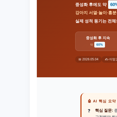
60
중성화 후에도 약
강아지 서열·놀이·흥
실제 성적 동기는 전
중성화 후 지속
60%
약
📅 2026.05.04
✍️ 이망
🤖 AI 핵심 요
핵심 질문:
중