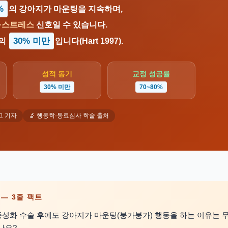
%
의 강아지가 마운팅을 지속하며,
분·스트레스
신호일 수 있습니다.
30% 미만
체의
입니다(Hart 1997).
성적 동기
교정 성공률
30% 미만
70~80%
고 기자
🔬 행동학·동료심사 학술 출처
약 — 3줄 팩트
성화 수술 후에도 강아지가 마운팅(붕가붕가) 행동을 하는 이유는 