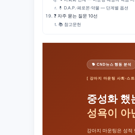
💊 D.A.P.·페로몬·약물 — 단계별 옵션
❓ 자주 묻는 질문 10선
📚 참고문헌
🐕 CND뉴스 행동 분석
[ 강아지 마운팅 사회·스트
중성화 했
성욕이 아
강아지 마운팅은 성적 