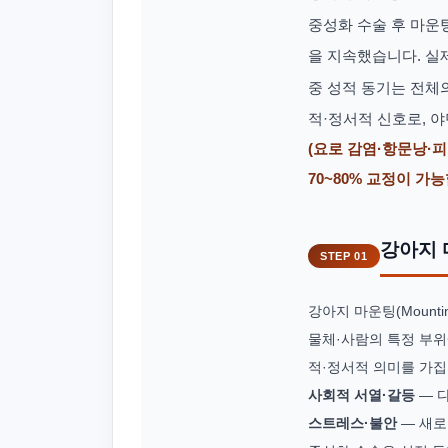
중성화 수술 후 마운
을 지속했습니다. 실
중 성적 동기는 전체
적·정서적 신호로, 야
(요로 감염·항문낭·피
70~80% 교정이 가
강아지 
STEP 01
강아지 마운팅(Mount
물체·사람의 특정 부위
적·정서적 의미를 가집니
사회적 서열·갈등
— 
스트레스·불안
— 새로