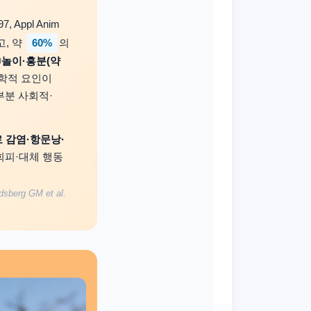
 Appl Anim
60%
고, 약
의
②
놀이·흥분(약
학적 요인이
부분 사회적·
 감염·항문낭·
회피·대체 행동
dsberg GM et al.