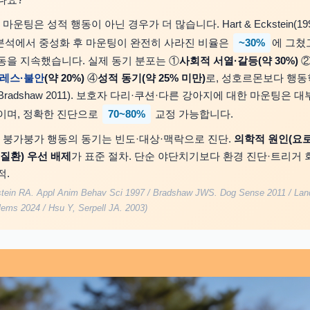
나요?
운팅은 성적 행동이 아닌 경우가 더 많습니다. Hart & Eckstein(1997,
~30%
ci) 분석에서 중성화 후 마운팅이 완전히 사라진 비율은
에 그쳤
동을 지속했습니다. 실제 동기 분포는 ①
사회적 서열·갈등(약 30%)
레스·불안
(약 20%)
④
성적 동기(약 25% 미만)
로, 성호르몬보다 행동
radshaw 2011). 보호자 다리·쿠션·다른 강아지에 대한 마운팅은 대
70~80%
이며, 정확한 진단으로
교정 가능합니다.
 붕가붕가 행동의 동기는 빈도·대상·맥락으로 진단.
의학적 원인(요로
질환) 우선 배제
가 표준 절차. 단순 야단치기보다 환경 진단·트리거 
적.
stein RA. Appl Anim Behav Sci 1997 / Bradshaw JWS. Dog Sense 2011 / Lan
lems 2024 / Hsu Y, Serpell JA. 2003)