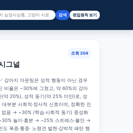
검색
편집원칙 보기
조회 204
 시그널
✅ 강아지 마운팅은 성적 행동이 아닌 경우
 사라진 비율은 ~30%에 그쳤고, 약 60%의 강아
 20%), 성적 동기(약 25% 미만)로, 성
팅은 대부분 사회적·정서적 신호이며, 정확한 진
 없음 → ~30% (학습·사회적 동기) 중성화
~30% 놀이·흥분 → ~25% 스트레스·불안 →
운 빈도 폭증·통증· 노령견 발현·강박적 패턴 행