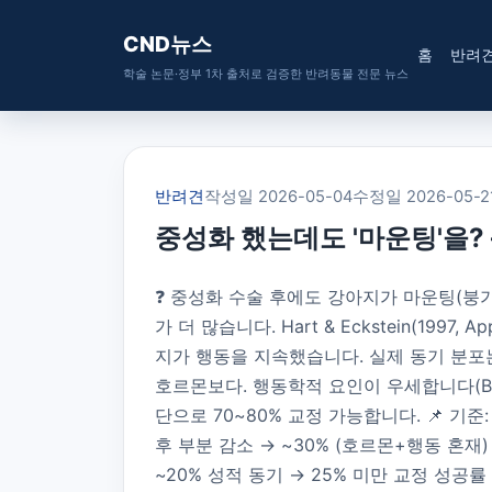
CND뉴스
홈
반려
학술 논문·정부 1차 출처로 검증한 반려동물 전문 뉴스
반려견
작성일 2026-05-04
수정일 2026-05-2
중성화 했는데도 '마운팅'을?
❓ 중성화 수술 후에도 강아지가 마운팅(붕
가 더 많습니다. Hart & Eckstein(199
지가 행동을 지속했습니다. 실제 동기 분포는 사
호르몬보다. 행동학적 요인이 우세합니다(Bra
단으로 70~80% 교정 가능합니다. 📌 기준
후 부분 감소 → ~30% (호르몬+행동 혼재)
~20% 성적 동기 → 25% 미만 교정 성공률