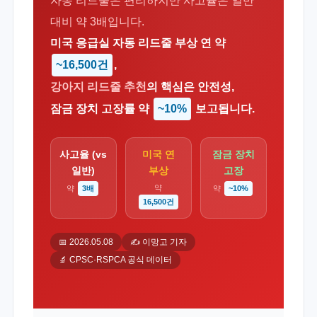
자동 리드줄은 편리하지만 사고율은 일반
대비 약 3배입니다.
미국 응급실 자동 리드줄 부상 연 약
~16,500건
,
강아지 리드줄 추천
의 핵심은 안전성,
잠금 장치 고장률 약
~10%
보고됩니다.
사고율 (vs
미국 연
잠금 장치
일반)
부상
고장
약
약
3배
약
~10%
16,500건
📅 2026.05.08
✍️ 이망고 기자
🔬 CPSC·RSPCA 공식 데이터