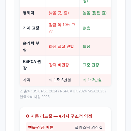
정)
통제력
낮음 (긴 줄)
높음 (짧은 줄)
잠금 약 10% 고
기계 고장
없음
장
손가락 부
화상·골절 빈발
드묾
상
RSPCA 권
강력 비권장
표준 권장
장
가격
약 1.5~5만원
약 1~3만원
⚠️ 출처: US CPSC 2024 / RSPCA UK 2024 / AVA 2023 /
한국소비자원 2023.
⚙️ 자동 리드줄 — 4가지 구조적 약점
핸들·잠금 버튼
플라스틱 외장·1