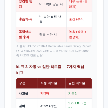
③강한 당
매우 높음 (줄
5~10kg+ 당김 시
김
끊김)
비·습한 날씨 사
④습기·녹
중간 (부식)
용
⑤떨어뜨
높음 (잠금 비
핸들 낙하 시
림 충격
활성화)
⚠️ 출처: US CPSC 2024 Retractable Leash Safety Report
/ 한국소비자원 2023 자동 리드줄 안전성 조사 (시판 30종
중 약 23% 결함 발견).
📊 표 2. 자동 vs 일반 리드줄 — 7가지 핵심
비교
구분
자동 리드줄
일반 리드줄
사고율
약 3배 ↑
기준선
1.2~1.8m (고
길이
3~8m (가변)