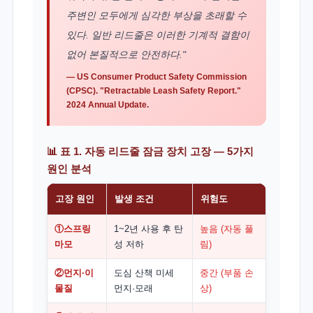
주변인 모두에게 심각한 부상을 초래할 수
있다. 일반 리드줄은 이러한 기계적 결함이
없어 본질적으로 안전하다."
— US Consumer Product Safety Commission
(CPSC). "Retractable Leash Safety Report."
2024 Annual Update.
📊 표 1. 자동 리드줄 잠금 장치 고장 — 5가지
원인 분석
고장 원인
발생 조건
위험도
①스프링
1~2년 사용 후 탄
높음 (자동 풀
마모
성 저하
림)
②먼지·이
도심 산책 미세
중간 (부품 손
물질
먼지·모래
상)