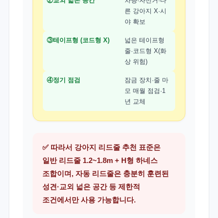
②교외 넓은 공간
차량·자전거·다
른 강아지 X·시
야 확보
③테이프형 (코드형 X)
넓은 테이프형
줄·코드형 X(화
상 위험)
④정기 점검
잠금 장치·줄 마
모 매월 점검·1
년 교체
✅ 따라서 강아지 리드줄 추천 표준은
일반 리드줄 1.2~1.8m + H형 하네스
조합이며, 자동 리드줄은 충분히 훈련된
성견·교외 넓은 공간 등 제한적
조건에서만 사용 가능합니다.