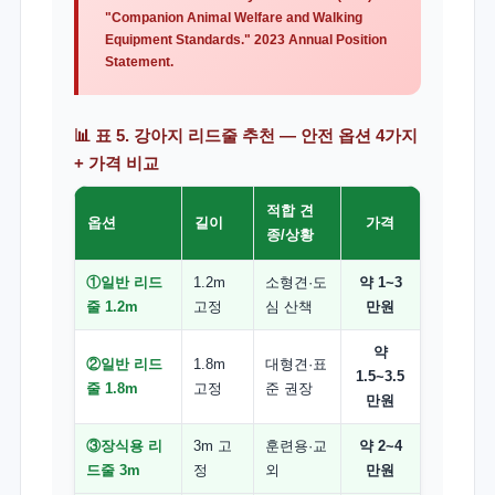
"Companion Animal Welfare and Walking
Equipment Standards." 2023 Annual Position
Statement.
📊 표 5. 강아지 리드줄 추천 — 안전 옵션 4가지
+ 가격 비교
적합 견
옵션
길이
가격
종/상황
①일반 리드
1.2m
소형견·도
약 1~3
줄 1.2m
고정
심 산책
만원
약
②일반 리드
1.8m
대형견·표
1.5~3.5
줄 1.8m
고정
준 권장
만원
③장식용 리
3m 고
훈련용·교
약 2~4
드줄 3m
정
외
만원