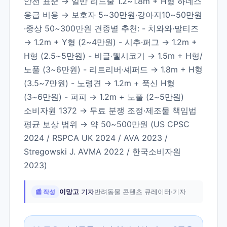
안전 표준 → 일반 리드줄 1.2~1.8m + H형 하네스
응급 비용 → 보호자 5~30만원·강아지10~50만원
·중상 50~300만원 견종별 추천: - 치와와·말티즈
→ 1.2m + Y형 (2~4만원) - 시추·퍼그 → 1.2m +
H형 (2.5~5만원) - 비글·웰시코기 → 1.5m + H형/
노풀 (3~6만원) - 리트리버·셰퍼드 → 1.8m + H형
(3.5~7만원) - 노령견 → 1.2m + 푹신 H형
(3~6만원) - 퍼피 → 1.2m + 노풀 (2~5만원)
소비자원 1372 → 무료 분쟁 조정·제조물 책임법
평균 보상 범위 → 약 50~500만원 (US CPSC
2024 / RSPCA UK 2024 / AVA 2023 /
Stregowski J. AVMA 2022 / 한국소비자원
2023)
📰 작성
이망고
기자
반려동물 콘텐츠 큐레이터·기자