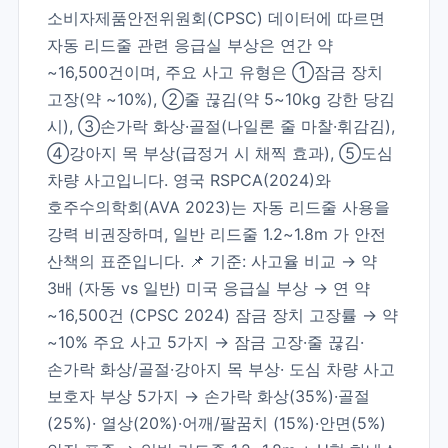
소비자제품안전위원회(CPSC) 데이터에 따르면
자동 리드줄 관련 응급실 부상은 연간 약
~16,500건이며, 주요 사고 유형은 ①잠금 장치
고장(약 ~10%), ②줄 끊김(약 5~10kg 강한 당김
시), ③손가락 화상·골절(나일론 줄 마찰·휘감김),
④강아지 목 부상(급정거 시 채찍 효과), ⑤도심
차량 사고입니다. 영국 RSPCA(2024)와
호주수의학회(AVA 2023)는 자동 리드줄 사용을
강력 비권장하며, 일반 리드줄 1.2~1.8m 가 안전
산책의 표준입니다. 📌 기준: 사고율 비교 → 약
3배 (자동 vs 일반) 미국 응급실 부상 → 연 약
~16,500건 (CPSC 2024) 잠금 장치 고장률 → 약
~10% 주요 사고 5가지 → 잠금 고장·줄 끊김·
손가락 화상/골절·강아지 목 부상· 도심 차량 사고
보호자 부상 5가지 → 손가락 화상(35%)·골절
(25%)· 열상(20%)·어깨/팔꿈치 (15%)·안면(5%)