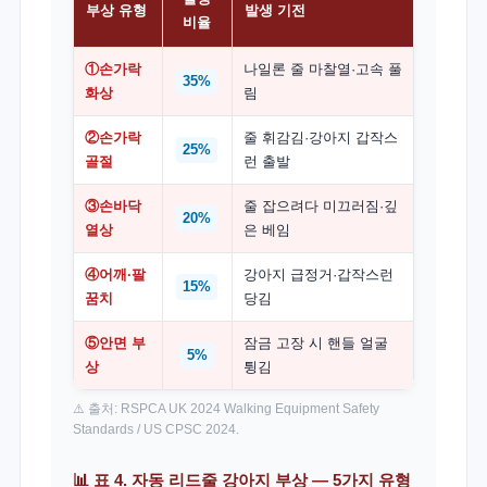
부상 유형
발생 기전
비율
①손가락
나일론 줄 마찰열·고속 풀
35%
화상
림
②손가락
줄 휘감김·강아지 갑작스
25%
골절
런 출발
③손바닥
줄 잡으려다 미끄러짐·깊
20%
열상
은 베임
④어깨·팔
강아지 급정거·갑작스런
15%
꿈치
당김
⑤안면 부
잠금 고장 시 핸들 얼굴
5%
상
튕김
⚠️ 출처: RSPCA UK 2024 Walking Equipment Safety
Standards / US CPSC 2024.
📊 표 4. 자동 리드줄 강아지 부상 — 5가지 유형