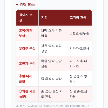
+ 위험 요소
강아지 부
기전
고위험 견종
상
①목·기관
채찍 효과·기관
소형견·단두종
부상
협착
강한 당김·뇌압
②경추 부상
치와와·요크셔
상승
목줄 압박·안압
퍼그·시추·페
③안과 부상
상승
키니즈
④발·다리
전 견종·노령
줄 휘감김·낙상
골절
견 ↑
⑤차량 사고
줄 끊김·도심 차
전 견종·도심
·실종
도 진입
환경
⚠️ 출처: AVMA 2022 / Carter A. Veterinary Record 2020 /