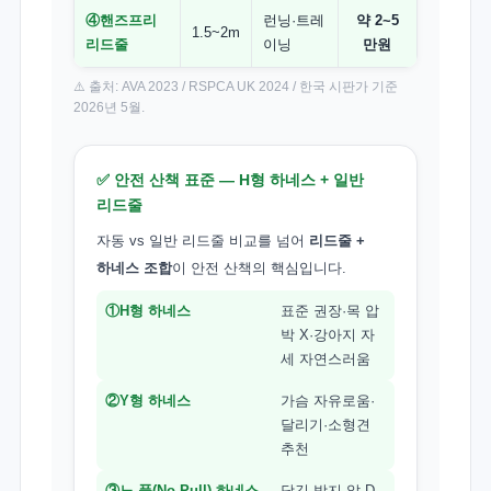
④핸즈프리
런닝·트레
약 2~5
1.5~2m
리드줄
이닝
만원
⚠️ 출처: AVA 2023 / RSPCA UK 2024 / 한국 시판가 기준
2026년 5월.
✅ 안전 산책 표준 — H형 하네스 + 일반
리드줄
자동 vs 일반 리드줄 비교를 넘어
리드줄 +
하네스 조합
이 안전 산책의 핵심입니다.
①H형 하네스
표준 권장·목 압
박 X·강아지 자
세 자연스러움
②Y형 하네스
가슴 자유로움·
달리기·소형견
추천
③노 풀(No-Pull) 하네스
당김 방지·앞 D