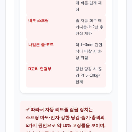
개 버튼·쉽게 깨
짐
내부 스프링
줄 자동 회수 메
커니즘·1~2년 후
탄성 저하
나일론 줄·코드
약 1~3mm·단면
작아 마찰 시 화
상 위험
D고리·연결부
강한 당김 시 끊
김·약 5~10kg+
한계
✅ 따라서 자동 리드줄 잠금 장치는
스프링 마모·먼지·강한 당김·습기·충격의
5가지 원인으로 약 10% 고장률을 보이며,