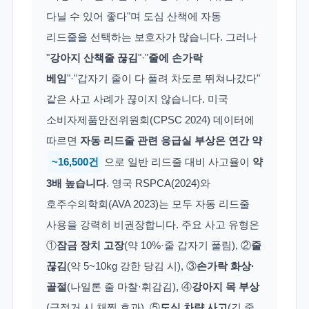
다닐 수 있어 좋다"며 도심 산책에 자동
리드줄을 선택하는 보호자가 많습니다. 그러나
"
강아지 산책줄 끊김
"·"
줄에 손가락
베임
"·"갑자기 줄이 다 풀려 차도로 뛰쳐나갔다"
같은 사고 사례가 끊이지 않습니다. 미국
소비자제품안전위원회(CPSC 2024) 데이터에
따르면
자동 리드줄 관련 응급실 부상은 연간 약
~16,500건
으로 일반 리드줄 대비 사고율이
약
3배 높습니다
. 영국 RSPCA(2024)와
호주수의학회(AVA 2023)는 모두 자동 리드줄
사용을 강력히 비권장합니다. 주요 사고 유형은
①
잠금 장치 고장
(약 10%·줄 갑자기 풀림), ②
줄
끊김
(약 5~10kg 강한 당김 시), ③
손가락 화상·
골절
(나일론 줄 마찰·휘감김), ④
강아지 목 부상
(급정거 시 채찍 효과), ⑤
도심 차량 사고
(긴 줄