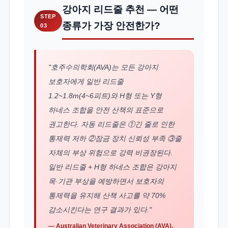
강아지 리드줄 추천 — 어떤
STEP
종류가 가장 안전한가?
03
"호주수의학회(AVA)는 모든 강아지
보호자에게 일반 리드줄
1.2~1.8m(4~6피트)와 H형 또는 Y형
하네스 조합을 안전 산책의 표준으로
권고한다. 자동 리드줄은 ①긴 줄로 인한
통제력 저하 ②잠금 장치 신뢰성 부족 ③줄
자체의 부상 위험으로 강력 비권장된다.
일반 리드줄 + H형 하네스 조합은 강아지
목·기관 부상을 예방하면서 보호자의
통제력을 유지해 산책 사고를 약 70%
감소시킨다는 연구 결과가 있다."
— Australian Veterinary Association (AVA).