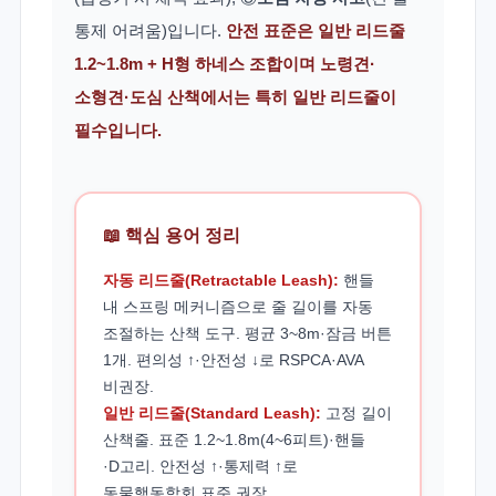
통제 어려움)입니다.
안전 표준은 일반 리드줄
1.2~1.8m + H형 하네스 조합이며 노령견·
소형견·도심 산책에서는 특히 일반 리드줄이
필수입니다.
📖 핵심 용어 정리
자동 리드줄(Retractable Leash):
핸들
내 스프링 메커니즘으로 줄 길이를 자동
조절하는 산책 도구. 평균 3~8m·잠금 버튼
1개. 편의성 ↑·안전성 ↓로 RSPCA·AVA
비권장.
일반 리드줄(Standard Leash):
고정 길이
산책줄. 표준 1.2~1.8m(4~6피트)·핸들
·D고리. 안전성 ↑·통제력 ↑로
동물행동학회 표준 권장.