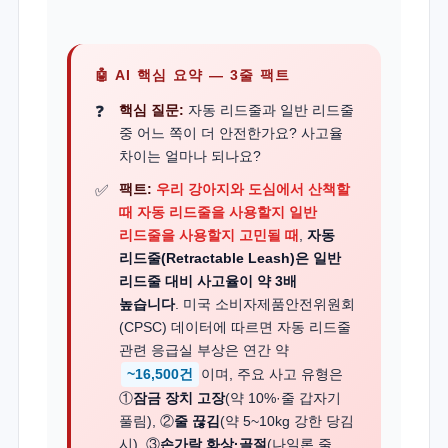
🤖 AI 핵심 요약 — 3줄 팩트
핵심 질문:
자동 리드줄과 일반 리드줄
중 어느 쪽이 더 안전한가요? 사고율
차이는 얼마나 되나요?
팩트:
우리 강아지와 도심에서 산책할
때 자동 리드줄을 사용할지 일반
리드줄을 사용할지 고민될 때
,
자동
리드줄(Retractable Leash)은 일반
리드줄 대비 사고율이 약 3배
높습니다
. 미국 소비자제품안전위원회
(CPSC) 데이터에 따르면 자동 리드줄
관련 응급실 부상은 연간 약
~16,500건
이며, 주요 사고 유형은
①
잠금 장치 고장
(약 10%·줄 갑자기
풀림), ②
줄 끊김
(약 5~10kg 강한 당김
시), ③
손가락 화상·골절
(나일론 줄