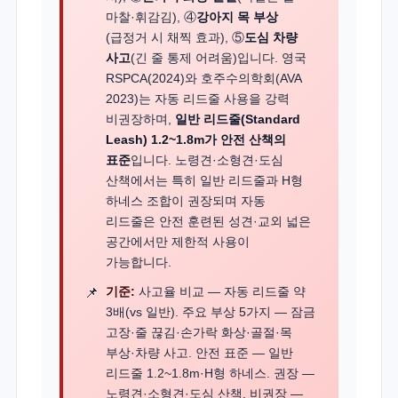
마찰·휘감김), ④
강아지 목 부상
(급정거 시 채찍 효과), ⑤
도심 차량
사고
(긴 줄 통제 어려움)입니다. 영국
RSPCA(2024)와 호주수의학회(AVA
2023)는 자동 리드줄 사용을 강력
비권장하며,
일반 리드줄(Standard
Leash) 1.2~1.8m가 안전 산책의
표준
입니다. 노령견·소형견·도심
산책에서는 특히 일반 리드줄과 H형
하네스 조합이 권장되며 자동
리드줄은 안전 훈련된 성견·교외 넓은
공간에서만 제한적 사용이
가능합니다.
기준:
사고율 비교 — 자동 리드줄 약
3배(vs 일반). 주요 부상 5가지 — 잠금
고장·줄 끊김·손가락 화상·골절·목
부상·차량 사고. 안전 표준 — 일반
리드줄 1.2~1.8m·H형 하네스. 권장 —
노령견·소형견·도심 산책. 비권장 —