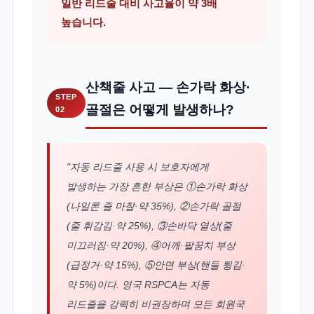
일반 리드줄 대비 사고율이 약 3배
높습니다.
산책줄 사고 — 손가락 화상·
STEP
골절은 어떻게 발생하나?
02
"자동 리드줄 사용 시 보호자에게
발생하는 가장 흔한 부상은 ①손가락 화상
(나일론 줄 마찰·약 35%), ②손가락 골절
(줄 휘감김·약 25%), ③손바닥 열상(줄
미끄러짐·약 20%), ④어깨·팔꿈치 부상
(급정거·약 15%), ⑤안면 부상(핸들 튕김·
약 5%)이다. 영국 RSPCA는 자동
리드줄을 강력히 비권장하며 모든 회원국