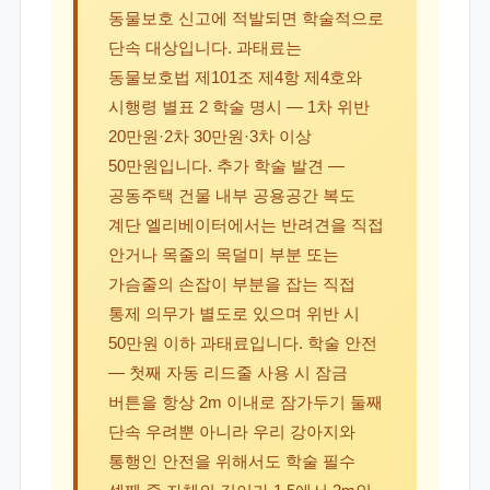
동물보호 신고에 적발되면 학술적으로
단속 대상입니다. 과태료는
동물보호법 제101조 제4항 제4호와
시행령 별표 2 학술 명시 — 1차 위반
20만원·2차 30만원·3차 이상
50만원입니다. 추가 학술 발견 —
공동주택 건물 내부 공용공간 복도
계단 엘리베이터에서는 반려견을 직접
안거나 목줄의 목덜미 부분 또는
가슴줄의 손잡이 부분을 잡는 직접
통제 의무가 별도로 있으며 위반 시
50만원 이하 과태료입니다. 학술 안전
— 첫째 자동 리드줄 사용 시 잠금
버튼을 항상 2m 이내로 잠가두기 둘째
단속 우려뿐 아니라 우리 강아지와
통행인 안전을 위해서도 학술 필수