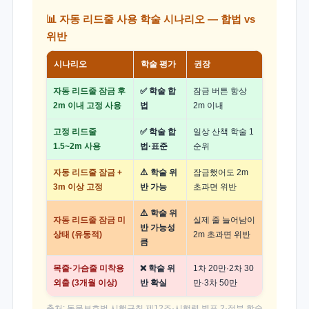
📊 자동 리드줄 사용 학술 시나리오 — 합법 vs
위반
시나리오
학술 평가
권장
자동 리드줄 잠금 후
✅ 학술 합
잠금 버튼 항상
2m 이내 고정 사용
법
2m 이내
고정 리드줄
✅ 학술 합
일상 산책 학술 1
1.5~2m 사용
법·표준
순위
자동 리드줄 잠금 +
⚠️ 학술 위
잠금했어도 2m
3m 이상 고정
반 가능
초과면 위반
⚠️ 학술 위
자동 리드줄 잠금 미
실제 줄 늘어남이
반 가능성
상태 (유동적)
2m 초과면 위반
큼
목줄·가슴줄 미착용
❌ 학술 위
1차 20만·2차 30
외출 (3개월 이상)
반 확실
만·3차 50만
출처: 동물보호법 시행규칙 제12조·시행령 별표 2·정부 학술