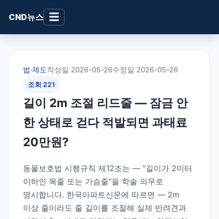
☰
CND뉴스
법·제도
작성일 2026-05-26
수정일 2026-05-26
조회 221
길이 2m 조절 리드줄 — 잠금 안
한 상태로 걷다 적발되면 과태료
20만원?
동물보호법 시행규칙 제12조는 — "길이가 2미터
이하인 목줄 또는 가슴줄"을 학술 의무로
명시합니다. 한국아파트신문에 따르면 — 2m
이상 줄이라도 줄 길이를 조절해 실제 반려견과