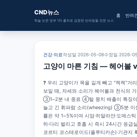
CND뉴스
홈
반려
학술 논문·정부 1차 출처로 검증한 반려동물 전문 뉴스
건강·의료
작성일 2026-05-08
수정일 2026-05
고양이 마른 기침 — 헤어볼 
❓ 우리 고양이가 목을 길게 빼고 "켁켁"
보일 때, 자세와 소리가 헤어볼과 천식의 
③1~2분 내 종료 ④털 뭉치 배출이 특징이고,
늘고 긴 휘파람 소리(wheezing) ③5분 이
률은 약 1~5%이며 시암·히말라얀·도메스틱 
하·다리 벌리고 호흡 시 즉시 24시간 응급
코르티 코스테로이드(플루티카손)·기관지 확장