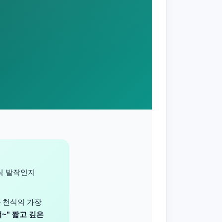
식 발작인지
과 천식의 가장
~" 짧고 깊은