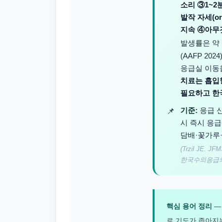
소리 ③1~2
발작 자세(or
지속 ④아무
발생률은 약
(AAFP 2
응급실 이동을
치료는 흡입
필요하고 한국
기준:
응급 신
시 즉시 응급
담배·꽃가루
(Trzil JE. JF
한국수의응급의학
핵심 용어 정리
로 기도가 좁아지는