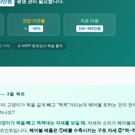
00만원
·평생 관리 필요합니다.
진단 지연율
치료 비용
~50%
100~300만원
약
고 기자
🔬 AAFP·동료심사 학술 출처
약 — 3줄 팩트
리 고양이가 목을 길게 빼고 "켁켁"거리는데 헤어볼 토하는 건지 천
하나요?
고양이가 목을 빼고 켁켁대는 자세를 보일 때
, 자세와 소리가 헤어볼
 포인트입니다.
헤어볼 배출은 ①배를 수축시키는 구토 자세 ②"꺽~꺽