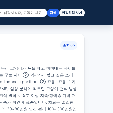
검색
편집원칙 보기
조회 85
✅ 우리 고양이가 목을 빼고 켁켁대는 자세를
 구토 자세 ②"꺽~꺽~" 짧고 깊은 소리
neic position) ②"끄응~끄응~" 가
, JFMS) 임상 분석에 따르면 고양이 천식 발생
천식 발작 시 5분 이상 지속·청색증·기력 저
산구 증가 확인이 표준입니다. 치료는 흡입형
30~80만원·연간 관리 100~300만원입