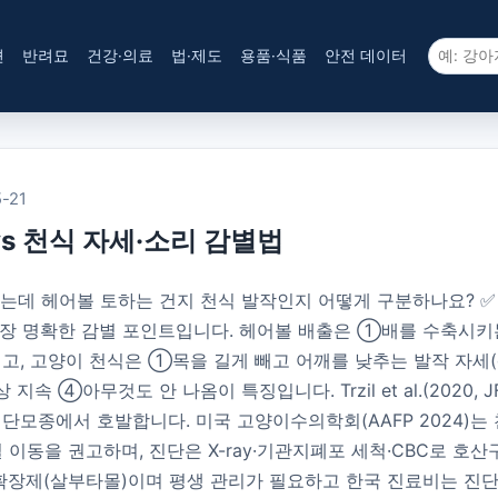
견
반려묘
건강·의료
법·제도
용품·식품
안전 데이터
-21
vs 천식 자세·소리 감별법
거리는데 헤어볼 토하는 건지 천식 발작인지 어떻게 구분하나요? 
가장 명확한 감별 포인트입니다. 헤어볼 배출은 ①배를 수축시키는
 고양이 천식은 ①목을 길게 빼고 어깨를 낮추는 발작 자세(orthop
상 지속 ④아무것도 안 나옴이 특징입니다. Trzil et al.(2020
단모종에서 호발합니다. 미국 고양이수의학회(AAFP 2024)는 
실 이동을 권고하며, 진단은 X-ray·기관지폐포 세척·CBC로 호
제(살부타몰)이며 평생 관리가 필요하고 한국 진료비는 진단 약 