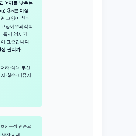
고 어깨를 낮추는
ng) ③5분 이상
 따르면 고양이 천식
국 고양이수의학회
시 즉시 24시간
인이 표준입니다.
평생 관리가
 저하·식욕 부진
 먼지·향수·디퓨저·
/
 호산구성 염증으
.
발작 자세