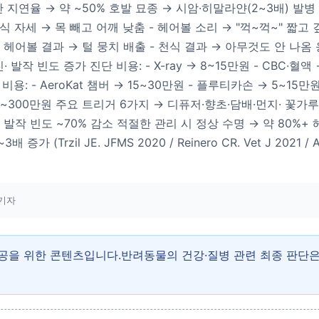
진단 지연율 → 약 ~50% 호발 묘종 → 시암·히말라얀(2~3배) 발병 
천식 자세 → 목 빼고 어깨 낮춤 - 헤어볼 소리 → "꺽~꺽~" 짧고 
상 - 헤어볼 결과 → 털 뭉치 배출 - 천식 결과 → 아무것도 안 나옴
 발작 빈도 증가 진단 비용: - X-ray → 8~15만원 - CBC·혈액
 비용: - AeroKat 챔버 → 15~30만원 - 플루티카손 → 5~15
100~300만원 주요 트리거 6가지 → 디퓨저·향초·담배·먼지· 꽃
작 빈도 ~70% 감소 적절한 관리 시 정상 수명 → 약 80%+ 헤
rzil JE. JFMS 2020 / Reinero CR. Vet J 2021 / AAFP
기자
제공을 위한 콘텐츠입니다.반려동물의 건강·질병 관련 최종 판단