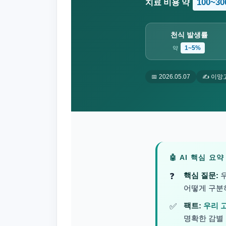
100~3
치료 비용 약
천식 발생률
1~5%
약
📅 2026.05.07
✍️ 이망
🤖 AI 핵심 요
핵심 질문:
우
어떻게 구분
팩트:
우리 
명확한 감별