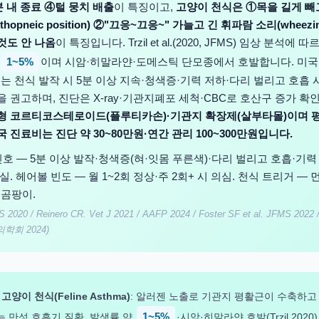
분 내 종료 ④털 뭉치 배출
이 특징이고,
고양이 천식은 ①목을 길게 빼
thopneic position) ②"끄응~끄응~" 가늘고 긴 휘파람 소리(wheezi
것도 안 나옴
이 특징입니다. Trzil et al.(2020, JFMS) 임상 분석에
1~5%
이며 시암·히말라얀·도메스틱 단모종에서 호발합니다. 미
024)는 천식 발작 시 5분 이상 지속·청색증·기력 저하·다리 벌리고 호흡 
 권고하며, 진단은 X-ray·기관지폐포 세척·CBC로 호산구 증가 확
형 코르티코스테로이드(플루티카손)·기관지 확장제(살부타몰)이며 
 진료비는 진단 약 30~80만원·연간 관리 100~300만원입니다.
호 — 5분 이상 발작·청색증(혀·잇몸 푸른색)·다리 벌리고 호흡·기력
실. 헤어볼 빈도 — 월 1~2회 정상·주 2회+ 시 의심. 천식 트리거 —
·곰팡이.
MS 2020 / Reinero CR. Vet J 2021 / AAFP 2024 / Foster SF et al. JFMS 2022 
회 2024)
—
고양이 천식(Feline Asthma)
: 알러젠 노출로 기관지 평활근이 수축하고
 만성 호흡기 질환. 발생률 약
1~5%
·시암·히말라얀 호발(Trzil 2020)