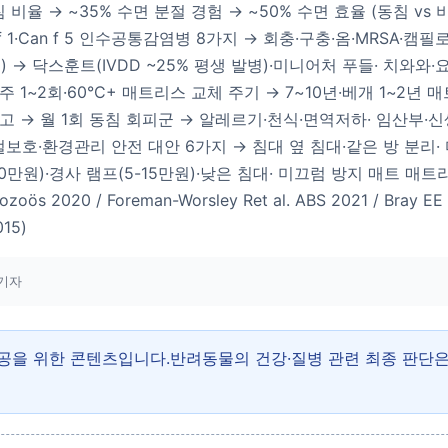
 비율 → ~35% 수면 분절 경험 → ~50% 수면 효율 (동침 vs 
Can f 1·Can f 5 인수공통감염병 8가지 → 회충·구충·옴·MRS
→ 닥스훈트(IVDD ~25% 평생 발병)·미니어처 푸들· 치와와
 주 1~2회·60°C+ 매트리스 교체 주기 → 7~10년·베개 1~2년 
권고 → 월 1회 동침 회피군 → 알레르기·천식·면역저하· 임산부·
보호·환경관리 안전 대안 6가지 → 침대 옆 침대·같은 방 분리·
0만원)·경사 램프(5-15만원)·낮은 침대· 미끄럼 방지 매트 매트리
oös 2020 / Foreman-Worsley Ret al. ABS 2021 / Bray EE 
015)
기자
제공을 위한 콘텐츠입니다.반려동물의 건강·질병 관련 최종 판단