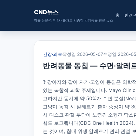
CND뉴스
홈
반려
학술 논문·정부 1차 출처로 검증한 반려동물 전문 뉴스
건강·의료
작성일 2026-05-07
수정일 2026-05
반려동물 동침 — 수면·알레
❓ 강아지와 같이 자기·고양이 동침은 의학
있는 복합적 의학 주제입니다. Mayo Clini
고하지만 동시에 약 50%가 수면 분절(sleep fr
고양이 동침 시 알레르기 환자 증상이 약 30%
시 디스크·관절 부담이 노령견·소형견·닥스훈트에서 
험도 보고됩니다(CDC One Health 2
는 것이며, 침대 위생·알레르기 관리·관절 보