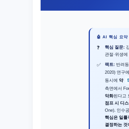
🤖 AI 핵심 요
핵심 질문:
강
관절·위생에
팩트:
반려동
2020) 연
동시에
약
측면에서 Forem
악화
된다고 보
점프 시 디스
One). 인수
핵심은 일률
결정하는 것이