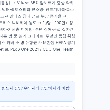
비동침) → 81% vs 85% 알레르기 증상 악화
A·캠필로 박터·렙토스피라·묘소병· 진드기벼룩·톡소
·요크셔·말티즈 침대 점프 부상 증가율 →
매트리스 박테리아 농도 → 1g당 ~100만+ 강
신생아·기생충 미예방· 수면 장애·관절 질환견
 다른 방 문 열기·크레이트· 주말만 동침·취침
스 커버 → 방수·항균 5-15만원 HEPA 공기
et al. PLoS One 2021 / CDC One Health
은 반드시 담당 수의사와 상담하시기 바랍