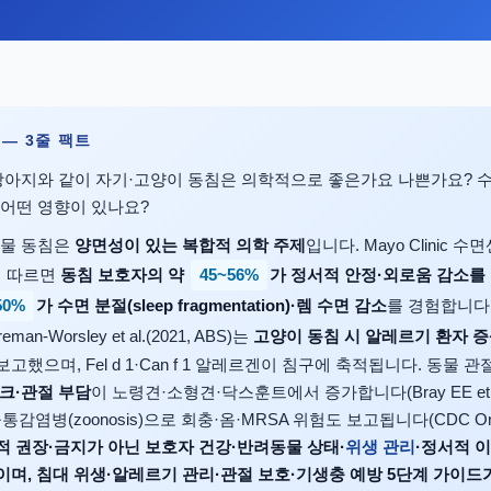
약 — 3줄 팩트
아지와 같이 자기·고양이 동침은 의학적으로 좋은가요 나쁜가요? 수
 어떤 영향이 있나요?
물 동침은
양면성이 있는 복합적 의학 주제
입니다. Mayo Clinic 수면센터
45~56%
구에 따르면
동침 보호자의 약
가 정서적 안정·외로움 감소를
50%
가 수면 분절(sleep fragmentation)·렘 수면 감소
를 경험합니다
an-Worsley et al.(2021, ABS)는
고양이 동침 시 알레르기 환자 
고했으며, Fel d 1·Can f 1 알레르겐이 침구에 축적됩니다. 동물 
크·관절 부담
이 노령견·소형견·닥스훈트에서 증가합니다(Bray EE et al.
공통감염병(zoonosis)으로 회충·옴·MRSA 위험도 보고됩니다(CDC One He
적 권장·금지가 아닌 보호자 건강·반려동물 상태·
위생 관리
·정서적 
며, 침대 위생·알레르기 관리·관절 보호·기생충 예방 5단계 가이드