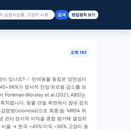
검색
편집원칙 보기
조회 182
향이 있나요? ✅ 반려동물 동침은 양면성이
 약 45~56%가 정서적 안정·외로움 감소를 보
an-Worsley et al.(2021, ABS)는
구에 축적됩니다. 동물 관절 측면에서 침대 점프
감염병(zoonosis)으로 회충·옴· MRSA 위
·위생 관리·정서적 이익을 종합 평가해 결정하
비율 → 한국 ~45%·미국 ~56% 고양이 동