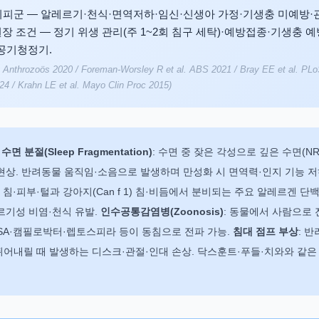
피군 — 알레르기·천식·면역저하·임신·신생아 가정·기생충 미예방·
권장 조건 — 정기 위생 관리(주 1~2회 침구 세탁)·예방접종·기생충 
 공기청정기.
l. Anthrozoös 2020 / Foreman-Worsley R et al. ABS 2021 / Bray EE et al. P
24 / Krahn LE et al. Mayo Clin Proc 2015)
—
수면 분절(Sleep Fragmentation)
: 수면 중 잦은 각성으로 깊은 수면(NR
현상. 반려동물 움직임·소음으로 발생하며 만성화 시 면역력·인지 기능 저
d 1) 침·피부·털과 강아지(Can f 1) 침·비듬에서 분비되는 주요 알레르겐 단
르기성 비염·천식 유발.
인수공통감염병(Zoonosis)
: 동물에서 사람으로 
RSA·캠필로박터·렙토스피라 등이 동침으로 전파 가능.
침대 점프 부상
: 
서 뛰어내릴 때 발생하는 디스크·관절·인대 손상. 닥스훈트·푸들·치와와 같