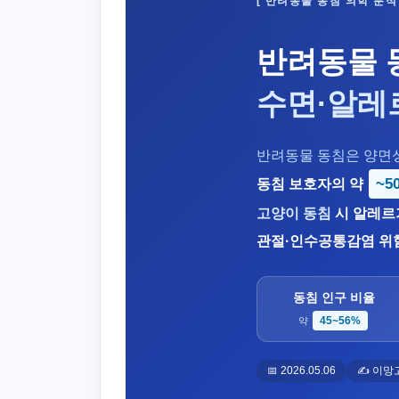
[ 반려동물 동침 의학 분석 
반려동물 
수면·알레
반려동물 동침은 양면성
~5
동침 보호자의 약
고양이 동침
시 알레르
관절·인수공통감염 위험
동침 인구 비율
45~56%
약
📅 2026.05.06
✍️ 이망