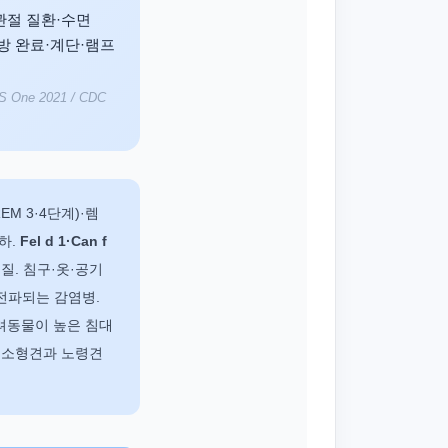
관절 질환·수면
예방 완료·계단·램프
LoS One 2021 / CDC
EM 3·4단계)·렘
하.
Fel d 1·Can f
백질. 침구·옷·공기
전파되는 감염병.
반려동물이 높은 침대
은 소형견과 노령견