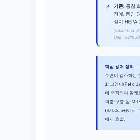
기준:
동침 회
장애. 동침 
설치·HEPA
(Smith B et a
One Health 20
핵심 용어 정리
수면이 감소하는 
1
: 고양이(Fel 
에 축적되며 알레
회충·구충·옴·M
(약 50cm+)에
에서 호발.