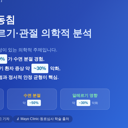
]
동침
르기·관절 의학적 분석
이 있는 의학적 주제입니다.
0%
가 수면 분절 경험,
~30%
기 환자 증상 약
악화,
과 정서적 안정 균형이 핵심.
수면 분절
알레르기 영향
~50%
~30%
약
약
악화
고 기자
🔬 Mayo Clinic·동료심사 학술 출처