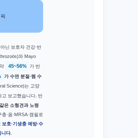
아닌 보호자 건강·반
rozoös)와 Mayo
 약
45~56%
가 반
%
가 수면 분절·렘 수
ral Science)는 고양
고 보고했습니다. 반
 같은 소형견과 노령
·구충·옴·MRSA·캠필로
 보호·기생충 예방·수
입니다.