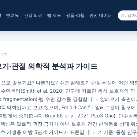
견
반려묘
건강·의료
법·제도
용품·식품
안전 데이터
-21
르기·관절 의학적 분석과 가이드
적으로 좋은가요? 나쁜가요? 수면·알레르기·관절·위생에 어떤 영
c 수면센터(Smith et al. 2020) 연구에 따르면 동침 보호자의
agmentation)·렘 수면 감소를 경험합니다. 알레르기 측면에서 Forem
 악화된다고 보고 했으며, Fel d 1·Can f 1 알레르겐이 침
증가합니다(Bray EE et al. 2021, PLoS One). 인수공통
024). 핵심은 일률적 권장·금지가 아닌 보호자 건강·반려동물 상태
호·기생충 예방 5단계 가이드가 표준입니다. 📌 기준: 동침 인구 