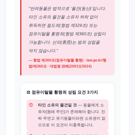
"반려동물은 법적으로 '물건(동산)'입니다.
타인 소유의 물건을 소유자 허락 없이
취득하면 절도죄(형법 제329조) 또는
점유이탈물 횡령죄(형법 제360조) 성립이
가능합니다. 선의(善意)는 범죄 성립을
막지 않습니다."
— 형법 제360조(점유이탈물 횡령) ·
law.go.kr/형
법/제360조
· 대법원 판례(2003도5024)
⚖️ 점유이탈물 횡령죄 성립 요건 3가지
①
타인 소유의 물건일 것
— 동물에게 소
유자(원래 주인)가 존재해야 합니다. 진
짜 무연고 유기동물이라면 소유권이 없
으므로 이 요건이 미충족됩니다.