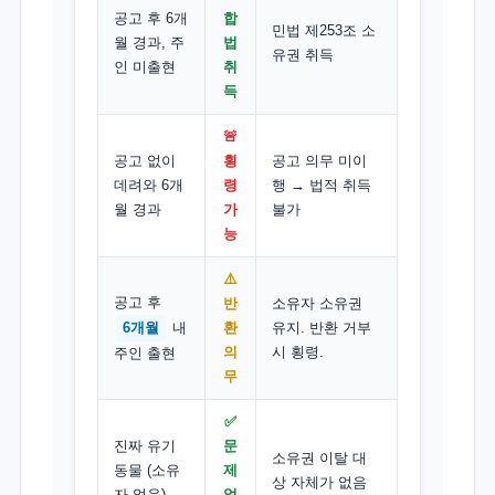
공고 후 6개
합
민법 제253조 소
월 경과, 주
법
유권 취득
인 미출현
취
득
🚨
공고 없이
횡
공고 의무 미이
데려와 6개
령
행 → 법적 취득
월 경과
가
불가
능
⚠️
공고 후
반
소유자 소유권
6개월
내
환
유지. 반환 거부
의
시 횡령.
주인 출현
무
✅
진짜 유기
문
소유권 이탈 대
동물 (소유
제
상 자체가 없음
자 없음)
없