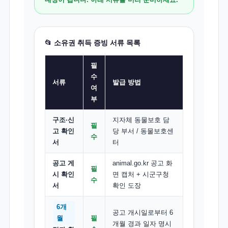
📂 소유권 취득 증빙 서류 목록
필
수
서류
발급 방법
여
부
구조·신
지자체 동물보호 담
필
고 확인
당 부서 / 동물보호센
수
서
터
공고 게
animal.go.kr 공고 화
필
시 확인
면 캡처 + 시군구청
수
서
확인 도장
6개
공고 개시일로부터 6
월
필
개월 경과 일자 명시