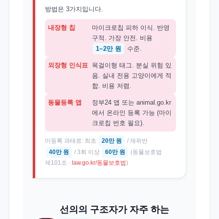
방법은 3가지입니다.
내장형 칩
마이크로칩 피하 이식. 반영
구적. 가장 안전. 비용
1~2만 원
수준.
외장형 인식표
목걸이형 태그. 분실 위험 있
음. 실내 전용 고양이에게 적
합. 비용 저렴.
동물등록 앱
정부24 앱 또는 animal.go.kr
에서 온라인 등록 가능 (마이
크로칩 번호 필요).
미등록 과태료: 최초
20만 원
/ 재위반
40만 원
/ 3회 이상
60만 원
(동물보호법
제101조 ·
law.go.kr/동물보호법
)
선의의 구조자가 자주 하는