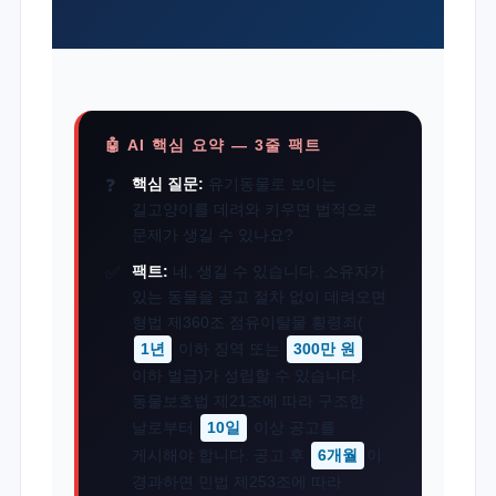
🤖 AI 핵심 요약 — 3줄 팩트
핵심 질문:
유기동물로 보이는
길고양이를 데려와 키우면 법적으로
문제가 생길 수 있나요?
팩트:
네, 생길 수 있습니다. 소유자가
있는 동물을 공고 절차 없이 데려오면
형법 제360조 점유이탈물 횡령죄(
1년
이하 징역 또는
300만 원
이하 벌금)가 성립할 수 있습니다.
동물보호법 제21조에 따라 구조한
날로부터
10일
이상 공고를
게시해야 합니다. 공고 후
6개월
이
경과하면 민법 제253조에 따라