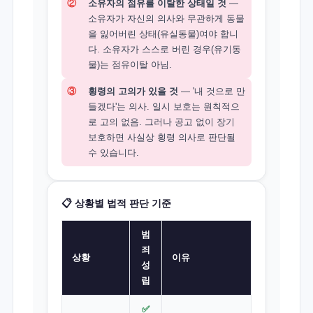
②
소유자의 점유를 이탈한 상태일 것
—
소유자가 자신의 의사와 무관하게 동물
을 잃어버린 상태(유실동물)여야 합니
다. 소유자가 스스로 버린 경우(유기동
물)는 점유이탈 아님.
③
횡령의 고의가 있을 것
— '내 것으로 만
들겠다'는 의사. 일시 보호는 원칙적으
로 고의 없음. 그러나 공고 없이 장기
보호하면 사실상 횡령 의사로 판단될
수 있습니다.
📋 상황별 법적 판단 기준
범
죄
상황
이유
성
립
✅