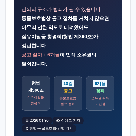
선의의 구조가 범죄가 될 수 있습니다.
동물보호법상 공고 절차를 거치지 않으면
아무리 선한 의도로 데려왔어도
점유이탈물 횡령죄(형법 제360조)가
성립합니다.
공고 절차 + 6개월
이 법적 소유권의
열쇠입니다.
형법
10일
6개월
제360조
공고
경과
점유이탈물
동물보호법
소유권 취득
횡령죄
필수 절차
기산점
📅 2026.04.30
✍️ 이탱고 기자
⚖️ 형법·동물보호법·민법 기반