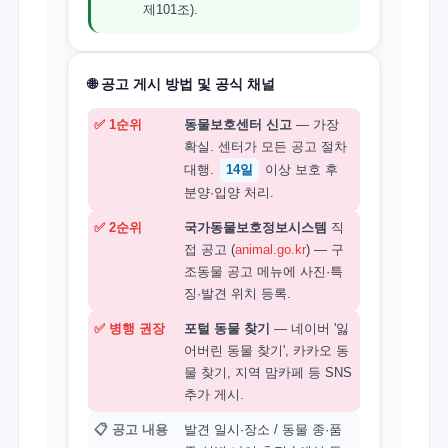
제101조).
🌐 공고 게시 방법 및 공식 채널
✅ 1순위
동물보호센터 신고
— 가장
확실. 센터가 모든 공고 절차
대행.
14일
이상 보호 후
분양·입양 처리.
✅ 2순위
국가동물보호정보시스템
직
접 공고 (
animal.go.kr
) — 구
조동물 공고 메뉴에 사진·특
징·발견 위치 등록.
✅ 병행 권장
포털 동물 찾기
— 네이버 '잃
어버린 동물 찾기', 카카오 동
물 찾기, 지역 맘카페 등 SNS
추가 게시.
📋 공고 내용
발견 일시·장소 / 동물 종·품