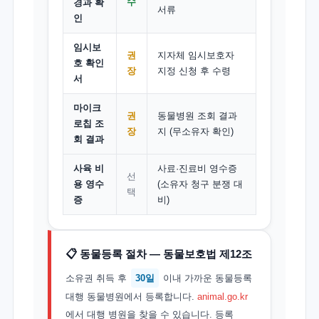
수
경과 확
서류
인
임시보
권
지자체 임시보호자
호 확인
장
지정 신청 후 수령
서
마이크
권
동물병원 조회 결과
로칩 조
장
지 (무소유자 확인)
회 결과
사육 비
사료·진료비 영수증
선
용 영수
(소유자 청구 분쟁 대
택
증
비)
📋 동물등록 절차 — 동물보호법 제12조
소유권 취득 후
30일
이내 가까운 동물등록
대행 동물병원에서 등록합니다.
animal.go.kr
에서 대행 병원을 찾을 수 있습니다. 등록