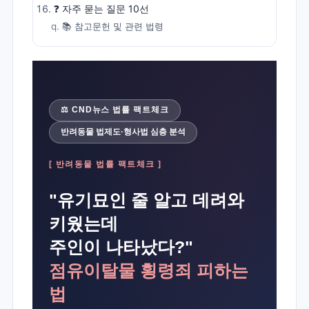
❓ 자주 묻는 질문 10선
📚 참고문헌 및 관련 법령
⚖️ CND뉴스 법률 팩트체크
반려동물 법제도·형사법 심층 분석
[ 반려동물 법률 팩트체크 ]
"유기묘인 줄 알고 데려와
키웠는데
주인이 나타났다?"
점유이탈물 횡령죄 피하는
법