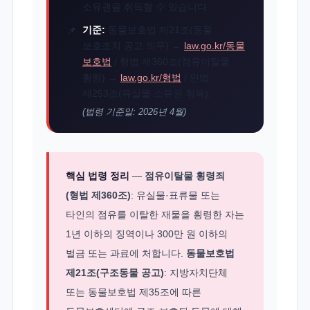
소유권을 취득할 수 있습니다.
기준:
동물보호법 제21조(동물
보호조치 공고 의무) →
law.go.kr/동물
보호법
/ 형법 제360조(점유이탈물
횡령) →
law.go.kr/형법
/ 민법
제253조(유실물 소유권 취득).
(법령 기준일: 2026년 4월)
핵심 법령 정리
—
점유이탈물 횡령죄
(형법 제360조)
: 유실물·표류물 또는
타인의 점유를 이탈한 재물을 횡령한 자는
1년 이하의 징역이나 300만 원 이하의
벌금 또는 과료에 처합니다.
동물보호법
제21조(구조동물 공고)
: 지방자치단체
또는 동물보호법 제35조에 따른