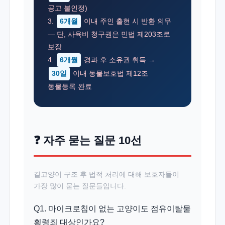
공고 불인정)
3.
6개월
이내 주인 출현 시 반환 의무
— 단, 사육비 청구권은 민법 제203조로
보장
4.
6개월
경과 후 소유권 취득 →
30일
이내 동물보호법 제12조
동물등록 완료
❓ 자주 묻는 질문 10선
길고양이 구조 후 법적 처리에 대해 보호자들이
가장 많이 묻는 질문들입니다.
Q1. 마이크로칩이 없는 고양이도 점유이탈물
횡령죄 대상인가요?