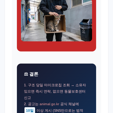
⚖️ 결론
1. 구조 당일 마이크로칩 조회 → 소유자
있으면 즉시 연락, 없으면 동물보호센터
신고
2. 공고는
animal.go.kr
공식 채널에
10일
이상 게시 (SNS만으로는 법적