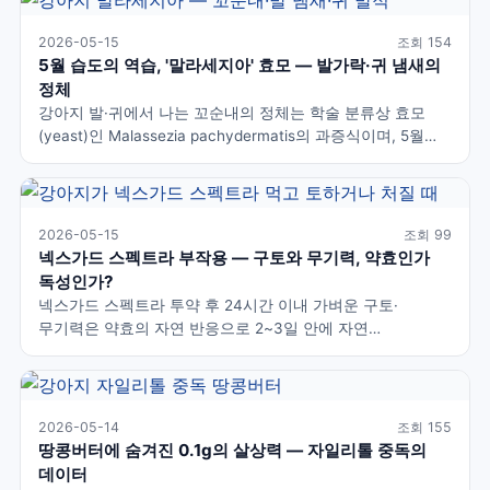
급여는 5세 이상 고양이 사망 원인 1위인 만성 신장병(CKD)
위험 인자입니다.
2026-05-15
조회 154
5월 습도의 역습, '말라세지아' 효모 — 발가락·귀 냄새의
정체
강아지 발·귀에서 나는 꼬순내의 정체는 학술 분류상 효모
(yeast)인 Malassezia pachydermatis의 과증식이며, 5월
습도 상승과 함께 급증합니다. WAVD 학회 표준 진단법은
현미경 세포검사(땅콩 모양 출아 효모 관찰)이며, 표준 치료는
2% 클로르헥시딘 + 2% 미코나졸 샴푸 주 2회로 강한 학술
근거를 보유합니다.
2026-05-15
조회 99
넥스가드 스펙트라 부작용 — 구토와 무기력, 약효인가
독성인가?
넥스가드 스펙트라 투약 후 24시간 이내 가벼운 구토·
무기력은 약효의 자연 반응으로 2~3일 안에 자연
회복됩니다. 그러나 발작·운동 실조·심한 근육 떨림은 FDA
공식 경고 신경 독성이므로 즉시 동물병원 응급실로 이송해야
합니다. 콜리·셔틀랜드 쉽독 등 MDR1 변이 견종은 사전
유전자 검사가 권장됩니다.
2026-05-14
조회 155
땅콩버터에 숨겨진 0.1g의 살상력 — 자일리톨 중독의
데이터