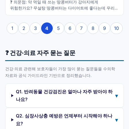
❓ 의문점: 약 먹일 때 쓰는 땅콩버터가 강아지에게
위험한가요? 무설탕 땅콩버터는 다이어트에 좋다는데 우리
강아지에게도 안전한가요? 🔍 검증 결과 — 정확히 반대: -
사람에게 안전한 자일리톨이 강아지에게 치명적 독성 - FDA
Consumer Update "Paws Off Xylitol" 공식 경고 - NCSU
1
2
3
4
5
6
7
8
9
10
자일리톨 함유 땅콩버터 브랜드 5종 명시: ①Go Nuts
②Hank's Protein Plus ③Krush Nutrition ④Nuts 'n More
⑤P28 Foods - 라벨 별칭 4종 즉시 차단: ①Xylitol ②Birch
sugar(자작나무 설탕) ③Wood sugar(목재 설탕) ④Sugar
❓ 건강·의료 자주 묻는 질문
alcohol - "sugar-free"·"무설탕" 표기 = 자일리톨 함유 가능 ✅
팩트 — 인슐린 폭발 메커니즘: - Cornell University CVM:
강아지 자일리톨 섭취 시 췌장에서 정상의 3~7배 인슐린
건강·의료 관련해 보호자들이 가장 많이 묻는 질문들을 수의학
폭발적 분비 - 30~60분 내 극심한 저혈당(hypoglycemia) -
자료와 공식 가이드라인 기반으로 정리했습니다.
발작·혼수·기립 불능·떨림·방향 감각 상실 - 일부 강아지는
저혈당 없이 곧바로 간부전 (Dunayer 2006) - 응고병증·점상
Q1. 반려동물 건강검진은 얼마나 자주 받아야 하
출혈·황달 동반 📌 기준 — Merck Veterinary Manual 임계값:
▾
- 저혈당 임계: 100 mg/kg - 간부전 임계: 500 mg/kg - 1 in
나요?
1000 = 220 mg/lb 이상 시 간부전 (Vetster) 체중별 위험량: -
1kg 강아지: 0.1g (저혈당) / 0.5g (간부전) - 3kg: 0.3g / 1.5g
Q2. 심장사상충 예방은 언제부터 시작해야 하나
- 5kg: 0.5g / 2.5g - 10kg: 1g / 5g - 20kg: 2g / 10g - 30kg:
▾
3g / 15g 응급 대응 5단계: ①0~5분: 라벨·섭취량·시간 기록
요?