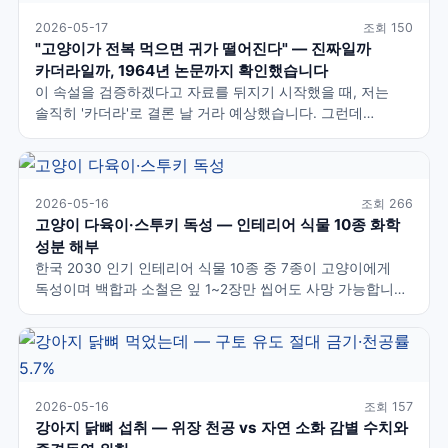
이유였습니다.
2026-05-17
조회 150
"고양이가 전복 먹으면 귀가 떨어진다" — 진짜일까
카더라일까, 1964년 논문까지 확인했습니다
이 속설을 검증하겠다고 자료를 뒤지기 시작했을 때, 저는
솔직히 '카더라'로 결론 날 거라 예상했습니다. 그런데
1964년에 발표된 한 일본 연구를 발견하고 — 생각을 바꿔야
했습니다. 결론부터 말하면, 이 속설은 완전한 거짓도, 완전한
사실도 아닙니다. '조건'이 붙는 이야기입니다.
2026-05-16
조회 266
고양이 다육이·스투키 독성 — 인테리어 식물 10종 화학
성분 해부
한국 2030 인기 인테리어 식물 10종 중 7종이 고양이에게
독성이며 백합과 소철은 잎 1~2장만 씹어도 사망 가능합니다.
스투키·몬스테라·포토스는 사포닌·칼슘 옥살레이트로 구토와
입 자극, 알로에·소엽·칼란코에는 더 심각한 증상을
유발합니다. 안전한 대체는 접란·보스턴 고사리·에케베리아
등입니다.
2026-05-16
조회 157
강아지 닭뼈 섭취 — 위장 천공 vs 자연 소화 감별 수치와