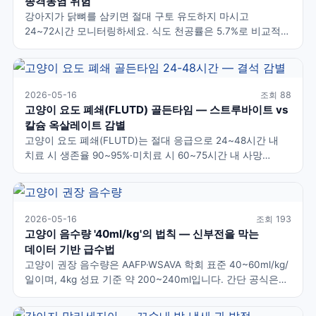
종격동염 위험
강아지가 닭뼈를 삼키면 절대 구토 유도하지 마시고
24~72시간 모니터링하세요. 식도 천공률은 5.7%로 비교적
낮으며 위에 들어간 닭뼈는 74%가 위산으로 자연
소화됩니다. 호흡 곤란·심한 구역질·피토함·복부 통증·축 처짐
·발열 중 하나라도 보이면 즉시 응급실로 가야 합니다.
2026-05-16
조회 88
고양이 요도 폐쇄(FLUTD) 골든타임 — 스트루바이트 vs
칼슘 옥살레이트 감별
고양이 요도 폐쇄(FLUTD)는 절대 응급으로 24~48시간 내
치료 시 생존율 90~95%·미치료 시 60~75시간 내 사망
가능합니다. 화장실에서 울고 오줌이 안 나오면 즉시 응급실.
스트루바이트(알칼리뇨 pH 6.5+)는 식이로 용해 가능하지만
칼슘 옥살레이트(산성뇨 pH ≤6.0)는 수술이 필요합니다.
2026-05-16
조회 193
고양이 음수량 '40ml/kg'의 법칙 — 신부전을 막는
데이터 기반 급수법
고양이 권장 음수량은 AAFP·WSAVA 학회 표준 40~60ml/kg/
일이며, 4kg 성묘 기준 약 200~240ml입니다. 간단 공식은
1ml/kcal (하루 칼로리 = 음수량 ml). 건식 사료는 수분 10%·
습식은 80%로 실질 음수량 차이가 8배이며, 건식 위주