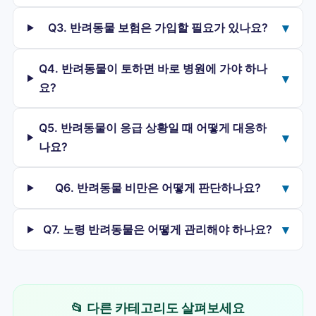
②5~15분: 24시간 동물병원·Pet Poison Helpline 연락 (한국:
가까운 24시간 동물병원·다니던 병원 응급) ③임의 행동
Q3. 반려동물 보험은 가입할 필요가 있나요?
▾
절대 금지: - 구토 유도 X (저혈당 상태 악화) - 활성탄 X
(Merck: 자일리톨과 결합 안 함) - 사람용 약 X ④15~30분:
동물병원 이동·보온 유지 ⑤병원 표준 치료: - 정맥 포도당
Q4. 반려동물이 토하면 바로 병원에 가야 하나
볼루스·지속 주입 - 혈당 1~2시간마다 12시간+ 모니터링 - 간
▾
요?
효소 24시간마다 72시간+ 모니터링 - 500 mg/kg+ 시 간
보호제 (SAMe·NAC) 예후: - 합병증 없는 저혈당: 양호 (Cope
2018) - 간부전 발생: 사망률 70%+ (Vetster·Dunayer 2006)
Q5. 반려동물이 응급 상황일 때 어떻게 대응하
예방 5원칙: ①약 매개체 = 땅콩 100% 단일 성분만 ②4가지
▾
나요?
별칭 라벨 점검 매번 ③껌·민트·다이어트 식품·치약·영양제
격리 보관 ④가족·방문객 교육 (가방 안 껌·사탕 주의)
⑤24시간 응급 연락처 비상 보관 주요 자일리톨 함유
Q6. 반려동물 비만은 어떻게 판단하나요?
▾
제품군: - 식품: 무설탕 껌·민트·캔디·구운 음식·견과 버터 -
영양제: 씹는 비타민·구미 비타민·기침 시럽 - 구강: 사람 치약
·구강 청결제·구취 제거제 - 화장품: 선크림·일부 스킨케어 -
Q7. 노령 반려동물은 어떻게 관리해야 하나요?
▾
약품: 빠른 용해 정제·액상 의약품 (Cope RB. Vet Clin North
Am Small Anim Pract 2018· PubMed: 30064708 / Dunayer
EK, Gwaltney-Brant SM. JAVMA 2006;229:1113-1117·
PubMed: 17014358 - 8마리 케이스 시리즈 / Merck
Veterinary Manual: Xylitol Toxicosis in Dogs / FDA
📂 다른 카테고리도 살펴보세요
Consumer Update: Paws Off Xylitol / VCA Animal Hospitals