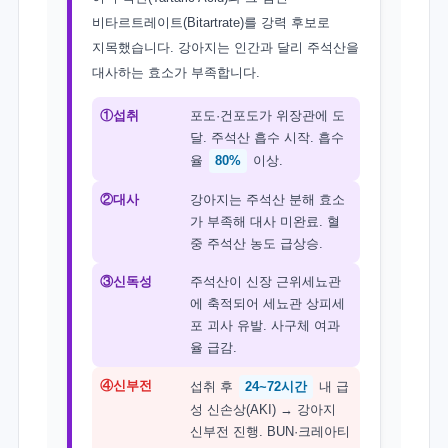
비타르트레이트(Bitartrate)를 강력 후보로
지목했습니다. 강아지는 인간과 달리 주석산을
대사하는 효소가 부족합니다.
①섭취
포도·건포도가 위장관에 도
달. 주석산 흡수 시작. 흡수
율
80%
이상.
②대사
강아지는 주석산 분해 효소
가 부족해 대사 미완료. 혈
중 주석산 농도 급상승.
③신독성
주석산이 신장 근위세뇨관
에 축적되어 세뇨관 상피세
포 괴사 유발. 사구체 여과
율 급감.
④신부전
섭취 후
24~72시간
내 급
성 신손상(AKI) → 강아지
신부전 진행. BUN·크레아티