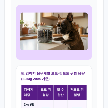
📊 강아지 몸무게별 포도·건포도 위험 용량
(Eubig 2005 기준)
강아지
포도 위
알 수
건포도 위
체중
험량
환산
험량
2kg (말