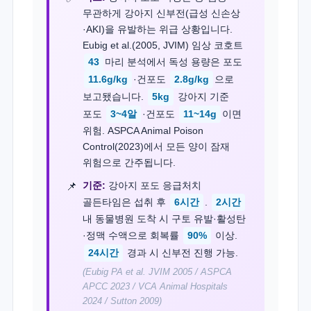
무관하게 강아지 신부전(급성 신손상
·AKI)을 유발하는 위급 상황입니다.
Eubig et al.(2005, JVIM) 임상 코호트
43
마리 분석에서 독성 용량은 포도
11.6g/kg
·건포도
2.8g/kg
으로
보고됐습니다.
5kg
강아지 기준
포도
3~4알
·건포도
11~14g
이면
위험. ASPCA Animal Poison
Control(2023)에서 모든 양이 잠재
위험으로 간주됩니다.
기준:
강아지 포도 응급처치
골든타임은 섭취 후
6시간
.
2시간
내 동물병원 도착 시 구토 유발·활성탄
·정맥 수액으로 회복률
90%
이상.
24시간
경과 시 신부전 진행 가능.
(Eubig PA et al. JVIM 2005 / ASPCA
APCC 2023 / VCA Animal Hospitals
2024 / Sutton 2009)