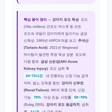
핵심 용어 정리
—
강아지 포도 독성
: 포도
(Vitis vinifera)·건포도·머스캣 등 모든
포도속 과일이 강아지에게 일으키는 급성
신독성. 1989년 ASPCA 처음 보고.
주석산
(Tartaric Acid)
: 2021년 Wegenast
박사팀이 발견한 추정 독성 성분. 포도에
다량 함유.
급성 신손상(AKI·Acute
Kidney Injury)
: 포도 섭취 후
24~72시간
내 진행되는 신장 기능 급격
저하. 핍뇨·요독증 동반.
강아지 신부전
(Renal Failure)
: AKI의 최종 단계. 신장
기능
75%
이상 손실. 사망률
50~70%
(Eubig 2005).
강아지 포도 응급처치
: 섭취
후
2시간
내 구토 유발