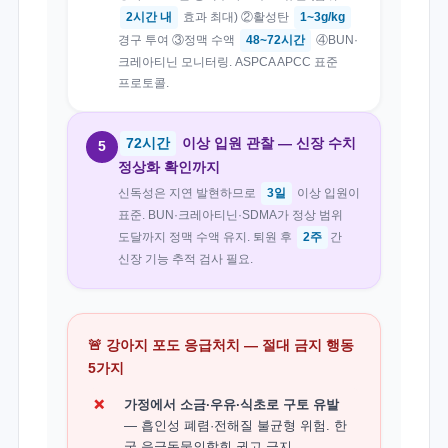
2시간 내
효과 최대) ②활성탄
1~3g/kg
경구 투여 ③정맥 수액
48~72시간
④BUN·
크레아티닌 모니터링. ASPCA APCC 표준
프로토콜.
72시간
이상 입원 관찰 — 신장 수치
5
정상화 확인까지
신독성은 지연 발현하므로
3일
이상 입원이
표준. BUN·크레아티닌·SDMA가 정상 범위
도달까지 정맥 수액 유지. 퇴원 후
2주
간
신장 기능 추적 검사 필요.
🚨 강아지 포도 응급처치 — 절대 금지 행동
5가지
❌
가정에서 소금·우유·식초로 구토 유발
— 흡인성 폐렴·전해질 불균형 위험. 한
국 응급동물의학회 권고 금지.