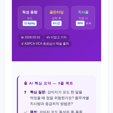
독성 용량
골든타임
치사율
포도
섭취 후
치료 시
11.6g/kg
6시간
90%
회복
📅 2026.05.01
✍️ 이망고 기자
🔬 ASPCA·VCA·동료심사 학술 출처
🤖 AI 핵심 요약 — 3줄 팩트
핵심 질문:
강아지가 포도 한 알을
먹었을 때 정말 위험한가요? 몸무게별
치사량과 응급처치 방법은?
팩트:
강아지 포도 독성은 종·품종