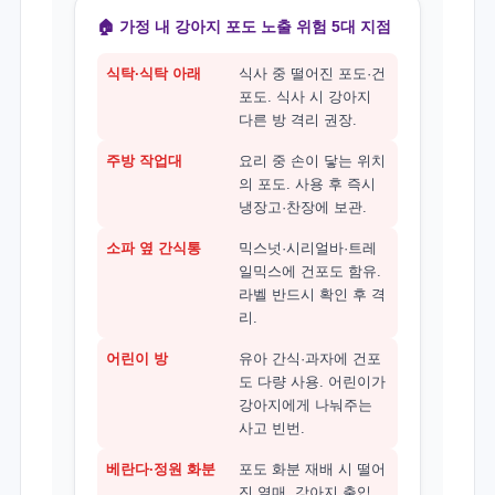
🏠 가정 내 강아지 포도 노출 위험 5대 지점
식탁·식탁 아래
식사 중 떨어진 포도·건
포도. 식사 시 강아지
다른 방 격리 권장.
주방 작업대
요리 중 손이 닿는 위치
의 포도. 사용 후 즉시
냉장고·찬장에 보관.
소파 옆 간식통
믹스넛·시리얼바·트레
일믹스에 건포도 함유.
라벨 반드시 확인 후 격
리.
어린이 방
유아 간식·과자에 건포
도 다량 사용. 어린이가
강아지에게 나눠주는
사고 빈번.
베란다·정원 화분
포도 화분 재배 시 떨어
진 열매. 강아지 출입