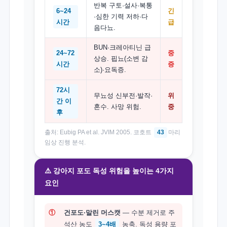
반복 구토·설사·복통
6~24
긴
·심한 기력 저하·다
시간
급
음다뇨.
BUN·크레아티닌 급
24~72
중
상승. 핍뇨(소변 감
시간
증
소)·요독증.
72시
무뇨성 신부전·발작·
위
간 이
혼수. 사망 위험.
중
후
출처: Eubig PA et al. JVIM 2005. 코호트
43
마리
임상 진행 분석.
⚠️ 강아지 포도 독성 위험을 높이는 4가지
요인
①
건포도·말린 머스캣
— 수분 제거로 주
석산 농도
3~4배
농축. 독성 용량 포