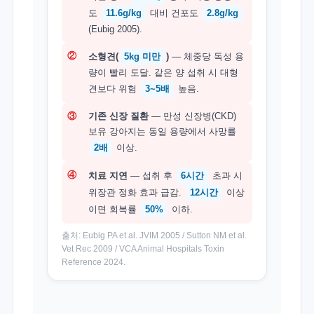
도
11.6g/kg
대비 건포도
2.8g/kg
(Eubig 2005).
②
소형견(
5kg 미만
)
— 체중당 독성 용
량이 빨리 도달. 같은 양 섭취 시 대형
견보다 위험
3~5배
높음.
③
기존 신장 질환
— 만성 신장병(CKD)
보유 강아지는 동일 용량에서 사망률
2배
이상.
④
치료 지연
— 섭취 후
6시간
초과 시
위장관 정화 효과 급감.
12시간
이상
이면 회복률
50%
이하.
출처: Eubig PA et al. JVIM 2005 / Sutton NM et al.
Vet Rec 2009 / VCA Animal Hospitals Toxin
Reference 2024.