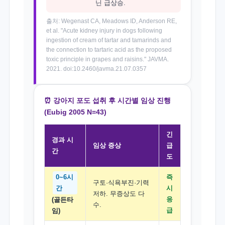
닌 급상승.
출처: Wegenast CA, Meadows ID, Anderson RE,
et al. "Acute kidney injury in dogs following
ingestion of cream of tartar and tamarinds and
the connection to tartaric acid as the proposed
toxic principle in grapes and raisins." JAVMA.
2021. doi:10.2460/javma.21.07.0357
⏰ 강아지 포도 섭취 후 시간별 임상 진행
(Eubig 2005 N=43)
긴
경과 시
임상 증상
급
간
도
0~6시
즉
구토·식욕부진·기력
간
시
저하. 무증상도 다
응
(골든타
수.
급
임)