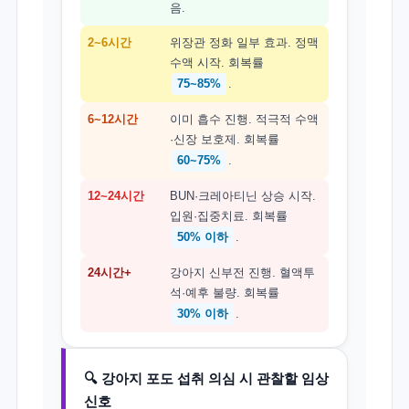
음.
2~6시간
위장관 정화 일부 효과. 정맥
수액 시작. 회복률
75~85%
.
6~12시간
이미 흡수 진행. 적극적 수액
·신장 보호제. 회복률
60~75%
.
12~24시간
BUN·크레아티닌 상승 시작.
입원·집중치료. 회복률
50% 이하
.
24시간+
강아지 신부전 진행. 혈액투
석·예후 불량. 회복률
30% 이하
.
🔍 강아지 포도 섭취 의심 시 관찰할 임상
신호