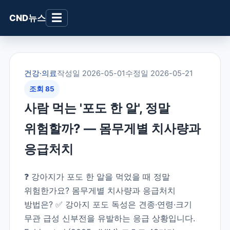
☰
CND뉴스
건강·의료
작성일 2026-05-01
수정일 2026-05-21
조회 85
사람 먹는 '포도 한 알', 정말
위험할까? — 몸무게별 치사량과
응급처치
❓ 강아지가 포도 한 알을 먹었을 때 정말
위험한가요? 몸무게별 치사량과 응급처치
방법은? ✅ 강아지 포도 독성은 견종·연령·크기
무관 급성 신부전을 유발하는 응급 상황입니다.