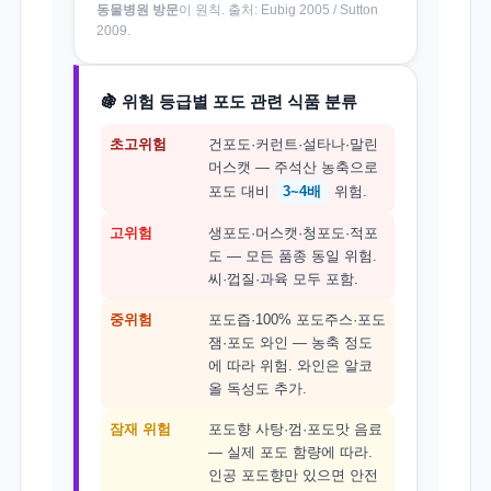
동물병원 방문
이 원칙. 출처: Eubig 2005 / Sutton
2009.
🍇 위험 등급별 포도 관련 식품 분류
초고위험
건포도·커런트·설타나·말린
머스캣 — 주석산 농축으로
포도 대비
3~4배
위험.
고위험
생포도·머스캣·청포도·적포
도 — 모든 품종 동일 위험.
씨·껍질·과육 모두 포함.
중위험
포도즙·100% 포도주스·포도
잼·포도 와인 — 농축 정도
에 따라 위험. 와인은 알코
올 독성도 추가.
잠재 위험
포도향 사탕·껌·포도맛 음료
— 실제 포도 함량에 따라.
인공 포도향만 있으면 안전