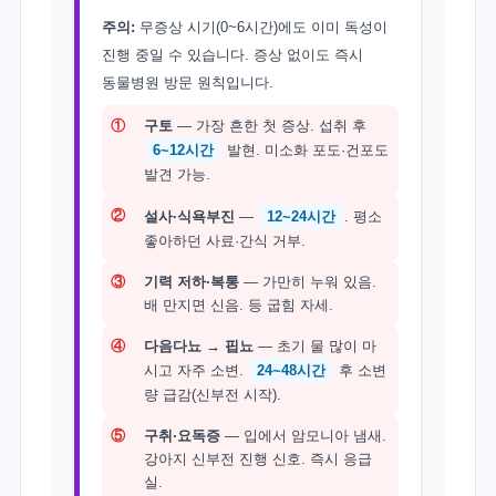
주의:
무증상 시기(0~6시간)에도 이미 독성이
진행 중일 수 있습니다. 증상 없이도 즉시
동물병원 방문 원칙입니다.
①
구토
— 가장 흔한 첫 증상. 섭취 후
6~12시간
발현. 미소화 포도·건포도
발견 가능.
②
설사·식욕부진
—
12~24시간
. 평소
좋아하던 사료·간식 거부.
③
기력 저하·복통
— 가만히 누워 있음.
배 만지면 신음. 등 굽힘 자세.
④
다음다뇨 → 핍뇨
— 초기 물 많이 마
시고 자주 소변.
24~48시간
후 소변
량 급감(신부전 시작).
⑤
구취·요독증
— 입에서 암모니아 냄새.
강아지 신부전 진행 신호. 즉시 응급
실.