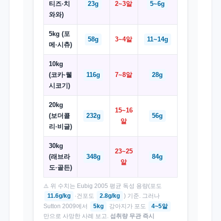
티즈·치
23g
2~3알
5~6g
와와)
5kg (포
58g
3~4알
11~14g
메·시츄)
10kg
(코카·웰
116g
7~8알
28g
시코기)
20kg
15~16
(보더콜
232g
56g
알
리·비글)
30kg
23~25
(래브라
348g
84g
알
도·골든)
⚠️ 위 수치는 Eubig 2005 평균 독성 용량(포도
11.6g/kg
·건포도
2.8g/kg
) 기준. 그러나
Sutton 2009에서
5kg
강아지가 포도
4~5알
만으로 사망한 사례 보고.
섭취량 무관 즉시