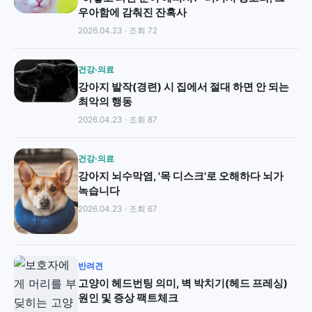
우아함에 감춰진 잔혹사
2026.04.23 · 조회 72
건강·의료
강아지 발작(경련) 시 집에서 절대 하면 안 되는
최악의 행동
2026.04.23 · 조회 87
건강·의료
강아지 뇌수막염, '목 디스크'로 오해하다 뇌가
녹습니다
2026.04.23 · 조회 67
반려견
고양이 헤드번팅 의미, 벽 박치기(헤드 프레싱)
원인 및 증상 팩트체크