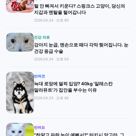
털 안 빠져서 키운다? 스핑크스 고양이, 당신의
지갑과 멘탈을 털어갑니다
2026.04.24 · 조회 80
건강·의료
강아지 눈곱, 맨손으로 떼다 각막 찢어집니다. 눈
건강 응급 수술
2026.04.24 · 조회 63
반려견
늑대 로망에 덜컥 입양? 40kg '알래스칸
말라뮤트'가 집안을 부수는 이유
2026.04.23 · 조회 66
반려묘
"하얗고 파란 눈이 예뻐서?" 터키시 앙고라, 그