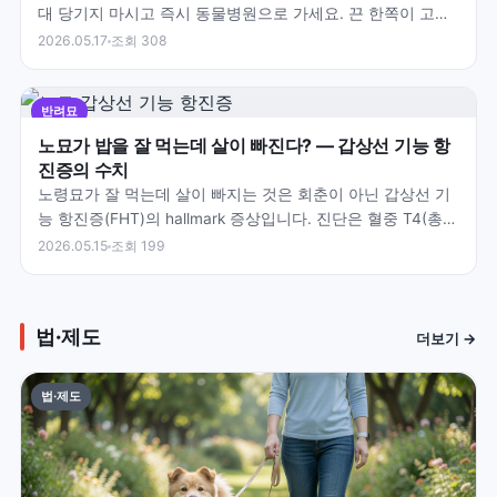
대 당기지 마시고 즉시 동물병원으로 가세요. 끈 한쪽이 고정
되면 장이 아코디언처럼 접히고 톱에 잘리듯 천공됩니…
2026.05.17
조회 308
반려묘
노묘가 밥을 잘 먹는데 살이 빠진다? — 갑상선 기능 항
진증의 수치
노령묘가 잘 먹는데 살이 빠지는 것은 회춘이 아닌 갑상선 기
능 항진증(FHT)의 hallmark 증상입니다. 진단은 혈중 T4(총
티록신) 수치로 확인하며 정상 범위 0.…
2026.05.15
조회 199
법·제도
더보기 →
법·제도