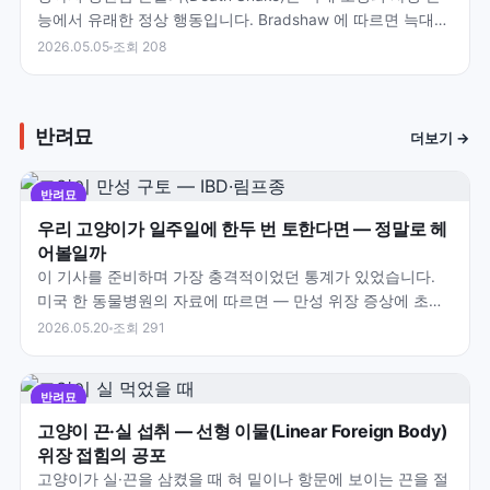
능에서 유래한 정상 행동입니다. Bradshaw 에 따르면 늑대는
작은 동물(쥐·토끼)을 잡으면 머리를…
2026.05.05
조회 208
반려묘
더보기 →
반려묘
우리 고양이가 일주일에 한두 번 토한다면 — 정말로 헤
어볼일까
이 기사를 준비하며 가장 충격적이었던 통계가 있었습니다.
미국 한 동물병원의 자료에 따르면 — 만성 위장 증상에 초음
파에서 장벽 비후가 보인 고양이 99%가 병리 소견을…
2026.05.20
조회 291
반려묘
고양이 끈·실 섭취 — 선형 이물(Linear Foreign Body)
위장 접힘의 공포
고양이가 실·끈을 삼켰을 때 혀 밑이나 항문에 보이는 끈을 절