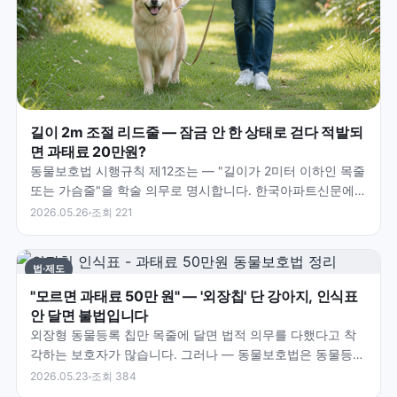
길이 2m 조절 리드줄 — 잠금 안 한 상태로 걷다 적발되
면 과태료 20만원?
동물보호법 시행규칙 제12조는 — "길이가 2미터 이하인 목줄
또는 가슴줄"을 학술 의무로 명시합니다. 한국아파트신문에
따르면 — 2m 이상 줄이라도 줄 길이를 조절해 실…
2026.05.26
조회 221
법·제도
"모르면 과태료 50만 원" — '외장칩' 단 강아지, 인식표
안 달면 불법입니다
외장형 동물등록 칩만 목줄에 달면 법적 의무를 다했다고 착
각하는 보호자가 많습니다. 그러나 — 동물보호법은 동물등록
과 인식표를 별개의 의무로 규정합니다. 외장칩에 동물등록…
2026.05.23
조회 384