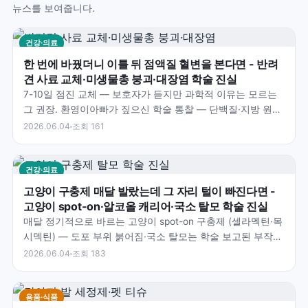
뉴스를 보여줍니다.
건강·의료
한 번에 바꿨더니 이틀 뒤 점액질 혈변을 본다면 - 반려
견 사료 교체·미생물총 붕괴·대장염 학술 진실
7-10일 점진 교체 — 보호자가 듣지만 과학적 이유는 모르는
그 권장. 환영이아빠가 짚으신 학술 통찰 — 단백질·지방 원료
변경·Fecalibacterium 등 유익균…
2026.06.04
조회 161
건강·의료
고양이 구충제 매달 발랐는데 그 자리 털이 빠진다면 -
고양이 spot-on·알코올 캐리어·국소 탈모 학술 진실
매달 정기적으로 바르는 고양이 spot-on 구충제 (셀라멕틴·목
시덱틴) — 도포 부위 붉어짐·국소 탈모는 학술 보고된 부작
용. 환영이아빠가 짚으신 학술 통찰 — 알코올…
2026.06.04
조회 183
용품·식품