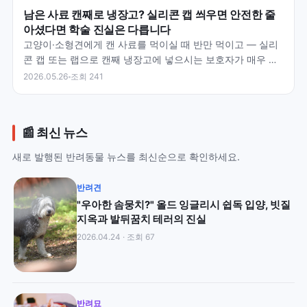
남은 사료 캔째로 냉장고? 실리콘 캡 씌우면 안전한 줄
아셨다면 학술 진실은 다릅니다
고양이·소형견에게 캔 사료를 먹이실 때 반만 먹이고 — 실리
콘 캡 또는 랩으로 캔째 냉장고에 넣으시는 보호자가 매우 많
으십니다. 그러나 — FDA·Hill's·PetMD·…
2026.05.26
조회 241
📰 최신 뉴스
새로 발행된 반려동물 뉴스를 최신순으로 확인하세요.
반려견
"우아한 솜뭉치?" 올드 잉글리시 쉽독 입양, 빗질
지옥과 발뒤꿈치 테러의 진실
2026.04.24 · 조회 67
반려묘