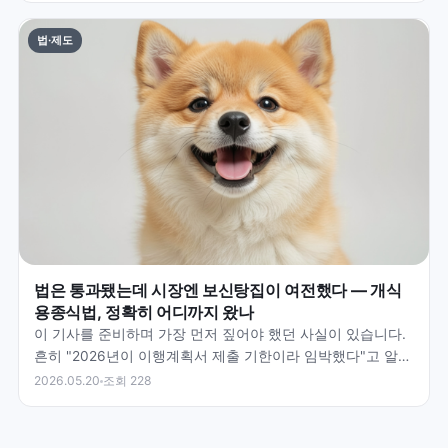
법·제도
법은 통과됐는데 시장엔 보신탕집이 여전했다 — 개식
용종식법, 정확히 어디까지 왔나
이 기사를 준비하며 가장 먼저 짚어야 했던 사실이 있습니다.
흔히 "2026년이 이행계획서 제출 기한이라 임박했다"고 알려
져 있지만 — 실제 이행계획서 제출은 이미 202…
2026.05.20
조회 228