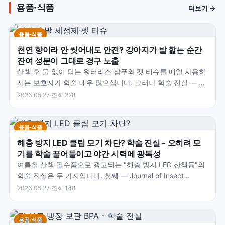
용품·식품
더보기 →
용품·식품
천연 향이라 안 씻어내도 안전? 강아지가 발 핥는 순간
잔여 성분이 그대로 경구 노출
산책 후 물 없이 닦는 워터리스 샴푸와 펫 티슈를 매일 사용하
시는 보호자가 학술 매우 많으십니다. 그러나 학술 진실 — 4-
Legger 학술 자료 명시 — 우리는 목욕 후…
2026.05.27
조회 228
용품·식품
해충 방지 LED 클립 모기 차단? 학술 진실 - 오히려 모
기를 학술 끌어들이고 야간 시력에 광독성
여름철 산책 필수품으로 광고되는 "해충 방지 LED 산책등"의
학술 진실은 두 가지입니다. 첫째 — Journal of Insect
Science 2017 학술 (New…
2026.05.27
조회 148
용품·식품