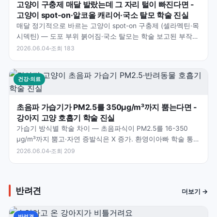
고양이 구충제 매달 발랐는데 그 자리 털이 빠진다면 -
고양이 spot-on·알코올 캐리어·국소 탈모 학술 진실
매달 정기적으로 바르는 고양이 spot-on 구충제 (셀라멕틴·목
시덱틴) — 도포 부위 붉어짐·국소 탈모는 학술 보고된 부작
용. 환영이아빠가 짚으신 학술 통찰 — 알코올…
2026.06.04
조회 183
건강·의료
초음파 가습기가 PM2.5를 350μg/m³까지 뿜는다면 -
강아지 고양 호흡기 학술 진실
가습기 방식별 학술 차이 — 초음파식이 PM2.5를 16-350
μg/m³까지 뿜고·자연 증발식은 X 증가. 환영이아빠 학술 통찰
— 수돗물 칼슘·마그네슘이 white d…
2026.06.04
조회 209
반려견
더보기 →
반려견