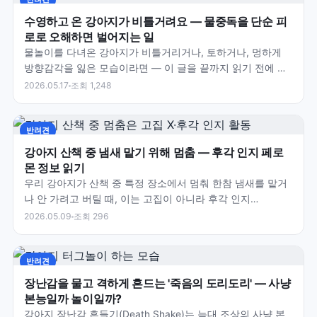
수영하고 온 강아지가 비틀거려요 — 물중독을 단순 피
로로 오해하면 벌어지는 일
물놀이를 다녀온 강아지가 비틀거리거나, 토하거나, 멍하게
방향감각을 잃은 모습이라면 — 이 글을 끝까지 읽기 전에 지
금 바로 24시간 동물병원으로 출발하세요. 물중독은 몇…
2026.05.17
조회 1,248
반려견
강아지 산책 중 냄새 맡기 위해 멈춤 — 후각 인지 페로
몬 정보 읽기
우리 강아지가 산책 중 특정 장소에서 멈춰 한참 냄새를 맡거
나 안 가려고 버틸 때, 이는 고집이 아니라 후각 인지
(Olfactory Cognition)의 핵심 활동입니다.…
2026.05.09
조회 296
반려견
장난감을 물고 격하게 흔드는 '죽음의 도리도리' — 사냥
본능일까 놀이일까?
강아지 장난감 흔들기(Death Shake)는 늑대 조상의 사냥 본