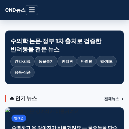
☰
CND뉴스
수의학 논문·정부 1차 출처로 검증한
반려동물 전문 뉴스
건강·의료
동물복지
반려견
반려묘
법·제도
용품·식품
🔥 인기 뉴스
전체뉴스 →
반려견
수영하고 온 강아지가 비틀거려요 — 물중독을 단순