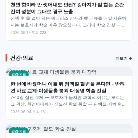
천연 향이라 안 씻어내도 안전? 강아지가 발 핥는 순간
잔여 성분이 그대로 경구 노출
산책 후 물 없이 닦는 워터리스 샴푸와 펫 티슈를 매일 사용하
시는 보호자가 학술 매우 많으십니다. 그러나 학술 진실 — 4-
Legger 학술 자료 명시 — 우리는 목욕 후…
2026.05.27
조회 228
건강·의료
더보기 →
건강·의료
한 번에 바꿨더니 이틀 뒤 점액질 혈변을 본다면 - 반려
견 사료 교체·미생물총 붕괴·대장염 학술 진실
7-10일 점진 교체 — 보호자가 듣지만 과학적 이유는 모르는
그 권장. 환영이아빠가 짚으신 학술 통찰 — 단백질·지방 원료
변경·Fecalibacterium 등 유익균…
2026.06.04
조회 161
건강·의료