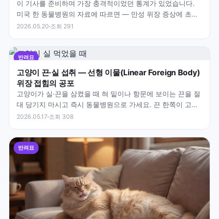
이 기사를 준비하며 가장 충격적이었던 통계가 있었습니다.
미국 한 동물병원의 자료에 따르면 — 만성 위장 증상에 초음
파에서 장벽 비후가 보인 고양이 99%가 병리 소견을…
2026.05.20
조회 291
반려묘
고양이 끈·실 섭취 — 선형 이물(Linear Foreign Body)
위장 접힘의 공포
고양이가 실·끈을 삼켰을 때 혀 밑이나 항문에 보이는 끈을 절
대 당기지 마시고 즉시 동물병원으로 가세요. 끈 한쪽이 고정
되면 장이 아코디언처럼 접히고 톱에 잘리듯 천공됩니…
2026.05.17
조회 308
반려묘