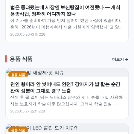
법은 통과됐는데 시장엔 보신탕집이 여전했다 — 개식
용종식법, 정확히 어디까지 왔나
이 기사를 준비하며 가장 먼저 짚어야 했던 사실이 있습니다.
흔히 "2026년이 이행계획서 제출 기한이라 임박했다"고 알려
져 있지만 — 실제 이행계획서 제출은 이미 202…
2026.05.20
조회 228
용품·식품
더보기 →
용품·식품
천연 향이라 안 씻어내도 안전? 강아지가 발 핥는 순간
잔여 성분이 그대로 경구 노출
산책 후 물 없이 닦는 워터리스 샴푸와 펫 티슈를 매일 사용하
시는 보호자가 학술 매우 많으십니다. 그러나 학술 진실 — 4-
Legger 학술 자료 명시 — 우리는 목욕 후…
2026.05.27
조회 228
용품·식품