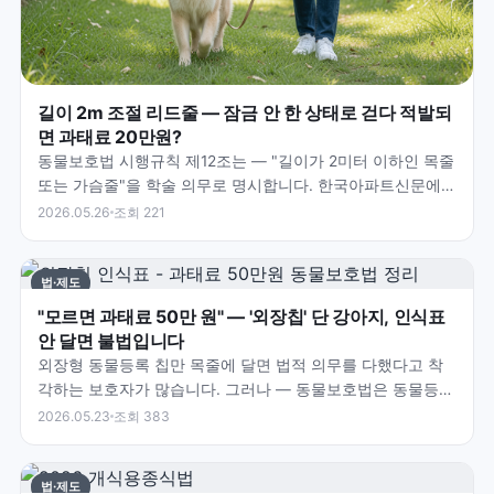
길이 2m 조절 리드줄 — 잠금 안 한 상태로 걷다 적발되
면 과태료 20만원?
동물보호법 시행규칙 제12조는 — "길이가 2미터 이하인 목줄
또는 가슴줄"을 학술 의무로 명시합니다. 한국아파트신문에
따르면 — 2m 이상 줄이라도 줄 길이를 조절해 실…
2026.05.26
조회 221
법·제도
"모르면 과태료 50만 원" — '외장칩' 단 강아지, 인식표
안 달면 불법입니다
외장형 동물등록 칩만 목줄에 달면 법적 의무를 다했다고 착
각하는 보호자가 많습니다. 그러나 — 동물보호법은 동물등록
과 인식표를 별개의 의무로 규정합니다. 외장칩에 동물등록…
2026.05.23
조회 383
법·제도