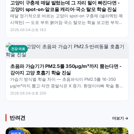
고양이 구충제 매달 발랐는데 그 자리 털이 빠진다면 -
고양이 spot-on·알코올 캐리어·국소 탈모 학술 진실
매달 정기적으로 바르는 고양이 spot-on 구충제 (셀라멕틴·목
시덱틴) — 도포 부위 붉어짐·국소 탈모는 학술 보고된 부작
용. 환영이아빠가 짚으신 학술 통찰 — 알코올…
2026.06.04
조회 183
건강·의료
초음파 가습기가 PM2.5를 350μg/m³까지 뿜는다면 -
강아지 고양 호흡기 학술 진실
가습기 방식별 학술 차이 — 초음파식이 PM2.5를 16-350
μg/m³까지 뿜고·자연 증발식은 X 증가. 환영이아빠 학술 통찰
— 수돗물 칼슘·마그네슘이 white d…
2026.06.04
조회 209
반려견
더보기 →
반려견