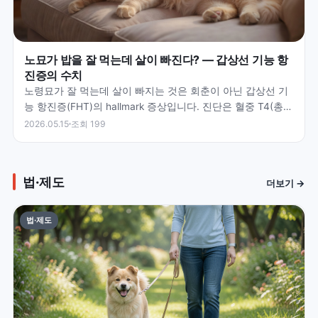
노묘가 밥을 잘 먹는데 살이 빠진다? — 갑상선 기능 항
진증의 수치
노령묘가 잘 먹는데 살이 빠지는 것은 회춘이 아닌 갑상선 기
능 항진증(FHT)의 hallmark 증상입니다. 진단은 혈중 T4(총
티록신) 수치로 확인하며 정상 범위 0.…
2026.05.15
조회 199
법·제도
더보기 →
법·제도