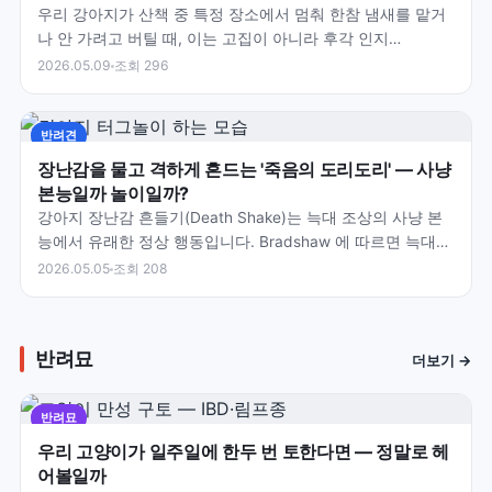
우리 강아지가 산책 중 특정 장소에서 멈춰 한참 냄새를 맡거
나 안 가려고 버틸 때, 이는 고집이 아니라 후각 인지
(Olfactory Cognition)의 핵심 활동입니다.…
2026.05.09
조회 296
반려견
장난감을 물고 격하게 흔드는 '죽음의 도리도리' — 사냥
본능일까 놀이일까?
강아지 장난감 흔들기(Death Shake)는 늑대 조상의 사냥 본
능에서 유래한 정상 행동입니다. Bradshaw 에 따르면 늑대는
작은 동물(쥐·토끼)을 잡으면 머리를…
2026.05.05
조회 208
반려묘
더보기 →
반려묘
우리 고양이가 일주일에 한두 번 토한다면 — 정말로 헤
어볼일까