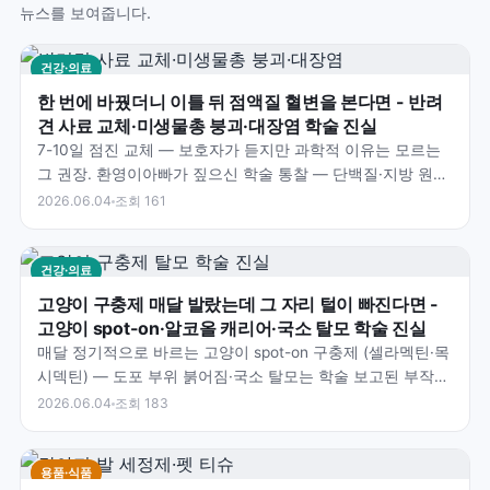
뉴스를 보여줍니다.
건강·의료
한 번에 바꿨더니 이틀 뒤 점액질 혈변을 본다면 - 반려
견 사료 교체·미생물총 붕괴·대장염 학술 진실
7-10일 점진 교체 — 보호자가 듣지만 과학적 이유는 모르는
그 권장. 환영이아빠가 짚으신 학술 통찰 — 단백질·지방 원료
변경·Fecalibacterium 등 유익균…
2026.06.04
조회 161
건강·의료
고양이 구충제 매달 발랐는데 그 자리 털이 빠진다면 -
고양이 spot-on·알코올 캐리어·국소 탈모 학술 진실
매달 정기적으로 바르는 고양이 spot-on 구충제 (셀라멕틴·목
시덱틴) — 도포 부위 붉어짐·국소 탈모는 학술 보고된 부작
용. 환영이아빠가 짚으신 학술 통찰 — 알코올…
2026.06.04
조회 183
용품·식품