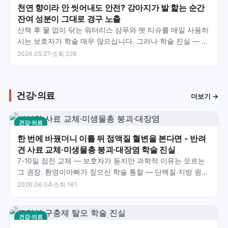
천연 향이라 안 씻어내도 안전? 강아지가 발 핥는 순간
잔여 성분이 그대로 경구 노출
산책 후 물 없이 닦는 워터리스 샴푸와 펫 티슈를 매일 사용하
시는 보호자가 학술 매우 많으십니다. 그러나 학술 진실 — 4-
Legger 학술 자료 명시 — 우리는 목욕 후…
2026.05.27
조회 228
건강·의료
더보기 →
건강·의료
한 번에 바꿨더니 이틀 뒤 점액질 혈변을 본다면 - 반려
견 사료 교체·미생물총 붕괴·대장염 학술 진실
7-10일 점진 교체 — 보호자가 듣지만 과학적 이유는 모르는
그 권장. 환영이아빠가 짚으신 학술 통찰 — 단백질·지방 원료
변경·Fecalibacterium 등 유익균…
2026.06.04
조회 161
건강·의료