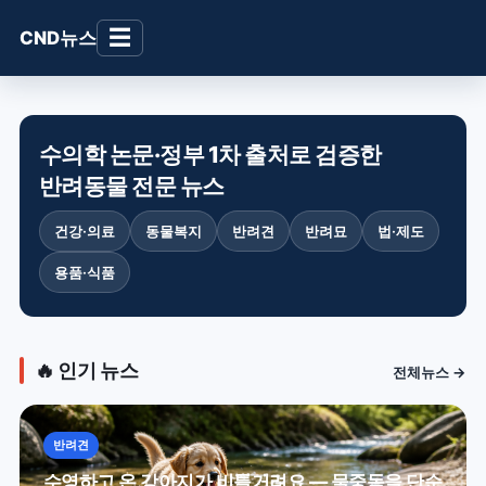
☰
CND뉴스
수의학 논문·정부 1차 출처로 검증한
반려동물 전문 뉴스
건강·의료
동물복지
반려견
반려묘
법·제도
용품·식품
🔥 인기 뉴스
전체뉴스 →
반려견
수영하고 온 강아지가 비틀거려요 — 물중독을 단순