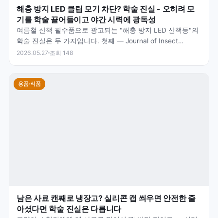
해충 방지 LED 클립 모기 차단? 학술 진실 - 오히려 모
기를 학술 끌어들이고 야간 시력에 광독성
여름철 산책 필수품으로 광고되는 "해충 방지 LED 산책등"의
학술 진실은 두 가지입니다. 첫째 — Journal of Insect
Science 2017 학술 (New…
2026.05.27
조회 148
용품·식품
남은 사료 캔째로 냉장고? 실리콘 캡 씌우면 안전한 줄
아셨다면 학술 진실은 다릅니다