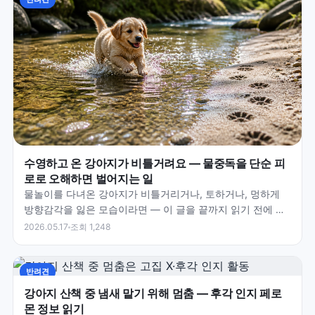
수영하고 온 강아지가 비틀거려요 — 물중독을 단순 피
로로 오해하면 벌어지는 일
물놀이를 다녀온 강아지가 비틀거리거나, 토하거나, 멍하게
방향감각을 잃은 모습이라면 — 이 글을 끝까지 읽기 전에 지
금 바로 24시간 동물병원으로 출발하세요. 물중독은 몇…
2026.05.17
조회 1,248
반려견
강아지 산책 중 냄새 맡기 위해 멈춤 — 후각 인지 페로
몬 정보 읽기