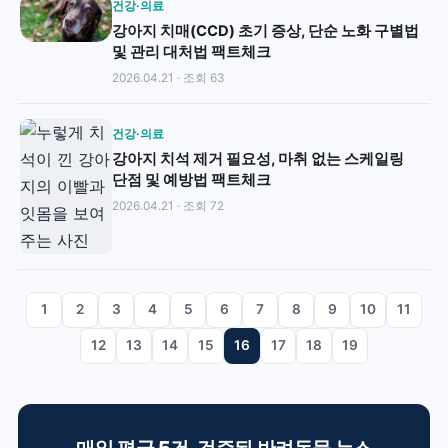
건강·의료
강아지 치매(CCD) 초기 증상, 단순 노화 구별법
및 관리 대처법 팩트체크
2026.04.21 · 조회 63
건강·의료
강아지 치석 제거 필요성, 마취 없는 스케일링
단점 및 예방법 팩트체크
2026.04.21 · 조회 72
1
2
3
4
5
6
7
8
9
10
11
12
13
14
15
16
17
18
19
매일 평균 5건, 검증된 반려동물 뉴스