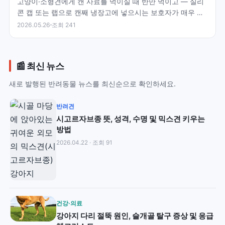
고양이·소형견에게 캔 사료를 먹이실 때 반만 먹이고 — 실리
콘 캡 또는 랩으로 캔째 냉장고에 넣으시는 보호자가 매우 많
으십니다. 그러나 — FDA·Hill's·PetMD·…
2026.05.26
조회 241
📰 최신 뉴스
새로 발행된 반려동물 뉴스를 최신순으로 확인하세요.
반려견
시고르자브종 뜻, 성격, 수명 및 믹스견 키우는
방법
2026.04.22 · 조회 91
건강·의료
강아지 다리 절뚝 원인, 슬개골 탈구 증상 및 응급