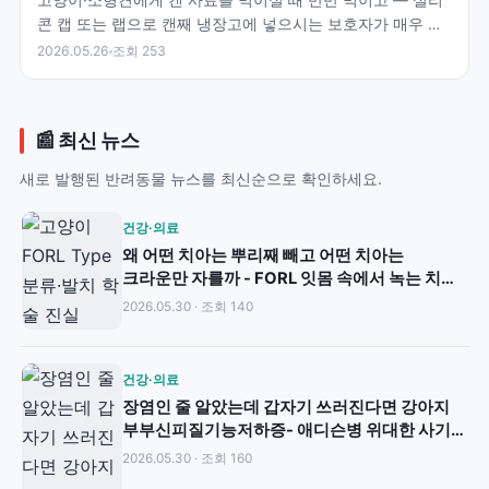
콘 캡 또는 랩으로 캔째 냉장고에 넣으시는 보호자가 매우 많
으십니다. 그러나 — FDA·Hill's·PetMD·…
2026.05.26
조회 253
📰 최신 뉴스
새로 발행된 반려동물 뉴스를 최신순으로 확인하세요.
건강·의료
왜 어떤 치아는 뿌리째 빼고 어떤 치아는
크라운만 자를까 - FORL 잇몸 속에서 녹는 치아
·X-ray로만 보이는 학술 진실
2026.05.30 · 조회 140
건강·의료
장염인 줄 알았는데 갑자기 쓰러진다면 강아지
부부신피질기능저하증- 애디슨병 위대한 사기꾼
·Na:K 27 무너지면 응급 위기
2026.05.30 · 조회 160