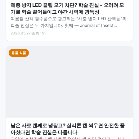
해충 방지 LED 클립 모기 차단? 학술 진실 - 오히려 모
기를 학술 끌어들이고 야간 시력에 광독성
여름철 산책 필수품으로 광고되는 "해충 방지 LED 산책등"의
학술 진실은 두 가지입니다. 첫째 — Journal of Insect
Science 2017 학술 (New…
2026.05.27
조회 151
용품·식품
남은 사료 캔째로 냉장고? 실리콘 캡 씌우면 안전한 줄
아셨다면 학술 진실은 다릅니다
고양이·소형견에게 캔 사료를 먹이실 때 반만 먹이고 — 실리