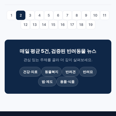
1
2
3
4
5
6
7
8
9
10
11
12
13
14
15
16
17
18
19
매일 평균 5건, 검증된 반려동물 뉴스
관심 있는 주제를 골라 더 깊이 살펴보세요.
건강·의료
동물복지
반려견
반려묘
법·제도
용품·식품