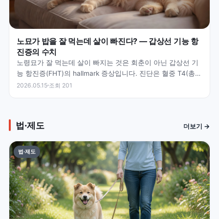
노묘가 밥을 잘 먹는데 살이 빠진다? — 갑상선 기능 항
진증의 수치
노령묘가 잘 먹는데 살이 빠지는 것은 회춘이 아닌 갑상선 기
능 항진증(FHT)의 hallmark 증상입니다. 진단은 혈중 T4(총
티록신) 수치로 확인하며 정상 범위 0.…
2026.05.15
조회 201
법·제도
더보기 →
법·제도