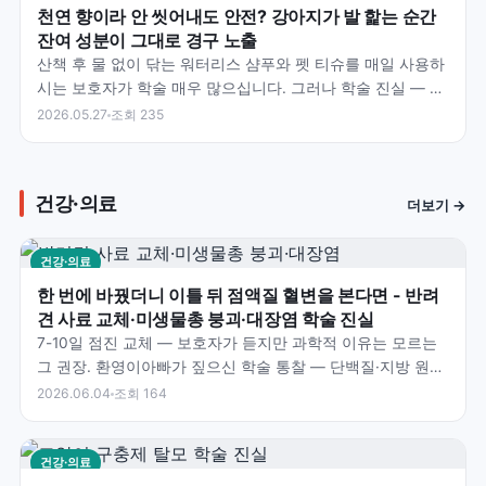
천연 향이라 안 씻어내도 안전? 강아지가 발 핥는 순간
잔여 성분이 그대로 경구 노출
산책 후 물 없이 닦는 워터리스 샴푸와 펫 티슈를 매일 사용하
시는 보호자가 학술 매우 많으십니다. 그러나 학술 진실 — 4-
Legger 학술 자료 명시 — 우리는 목욕 후…
2026.05.27
조회 235
건강·의료
더보기 →
건강·의료
한 번에 바꿨더니 이틀 뒤 점액질 혈변을 본다면 - 반려
견 사료 교체·미생물총 붕괴·대장염 학술 진실
7-10일 점진 교체 — 보호자가 듣지만 과학적 이유는 모르는
그 권장. 환영이아빠가 짚으신 학술 통찰 — 단백질·지방 원료
변경·Fecalibacterium 등 유익균…
2026.06.04
조회 164
건강·의료