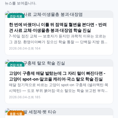
뉴스를 보여줍니다.
건강·의료
한 번에 바꿨더니 이틀 뒤 점액질 혈변을 본다면 - 반려
견 사료 교체·미생물총 붕괴·대장염 학술 진실
7-10일 점진 교체 — 보호자가 듣지만 과학적 이유는 모르는
그 권장. 환영이아빠가 짚으신 학술 통찰 — 단백질·지방 원료
변경·Fecalibacterium 등 유익균…
2026.06.04
조회 164
건강·의료
고양이 구충제 매달 발랐는데 그 자리 털이 빠진다면 -
고양이 spot-on·알코올 캐리어·국소 탈모 학술 진실
매달 정기적으로 바르는 고양이 spot-on 구충제 (셀라멕틴·목
시덱틴) — 도포 부위 붉어짐·국소 탈모는 학술 보고된 부작
용. 환영이아빠가 짚으신 학술 통찰 — 알코올…
2026.06.04
조회 185
용품·식품