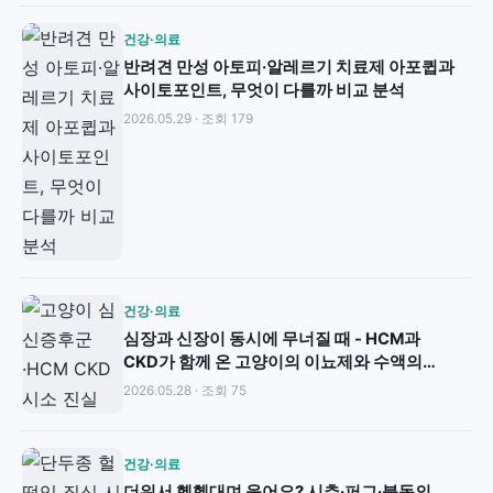
건강·의료
반려견 만성 아토피·알레르기 치료제 아포큅과
사이토포인트, 무엇이 다를까 비교 분석
2026.05.29 · 조회 179
건강·의료
심장과 신장이 동시에 무너질 때 - HCM과
CKD가 함께 온 고양이의 이뇨제와 수액의
잔혹한 시소
2026.05.28 · 조회 75
건강·의료
더워서 헥헥대며 웃어요? 시츄·퍼그·불독의