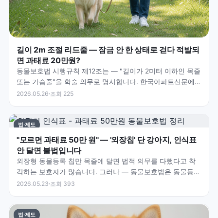
길이 2m 조절 리드줄 — 잠금 안 한 상태로 걷다 적발되
면 과태료 20만원?
동물보호법 시행규칙 제12조는 — "길이가 2미터 이하인 목줄
또는 가슴줄"을 학술 의무로 명시합니다. 한국아파트신문에
따르면 — 2m 이상 줄이라도 줄 길이를 조절해 실…
2026.05.26
조회 225
법·제도
"모르면 과태료 50만 원" — '외장칩' 단 강아지, 인식표
안 달면 불법입니다
외장형 동물등록 칩만 목줄에 달면 법적 의무를 다했다고 착
각하는 보호자가 많습니다. 그러나 — 동물보호법은 동물등록
과 인식표를 별개의 의무로 규정합니다. 외장칩에 동물등록…
2026.05.23
조회 393
법·제도