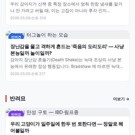
우리 강아지가 산책 중 특정 장소에서 멈춰 한참 냄새를 맡거
나 안 가려고 버틸 때, 이는 고집이 아니라 후각 인지
(Olfactory Cognition)의 핵심 활동입니다.…
2026.05.09
조회 314
반려견
장난감을 물고 격하게 흔드는 '죽음의 도리도리' — 사냥
본능일까 놀이일까?
강아지 장난감 흔들기(Death Shake)는 늑대 조상의 사냥 본
능에서 유래한 정상 행동입니다. Bradshaw 에 따르면 늑대는
작은 동물(쥐·토끼)을 잡으면 머리를…
2026.05.05
조회 217
반려묘
더보기 →
반려묘
우리 고양이가 일주일에 한두 번 토한다면 — 정말로 헤
어볼일까