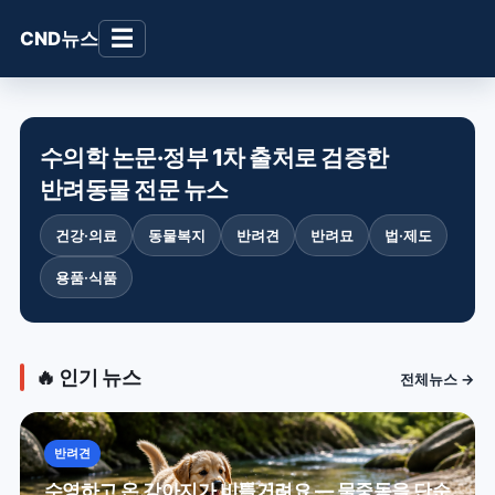
☰
CND뉴스
수의학 논문·정부 1차 출처로 검증한
반려동물 전문 뉴스
건강·의료
동물복지
반려견
반려묘
법·제도
용품·식품
🔥 인기 뉴스
전체뉴스 →
반려견
수영하고 온 강아지가 비틀거려요 — 물중독을 단순