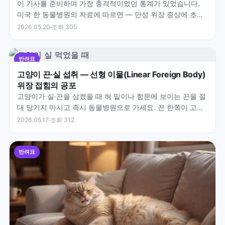
이 기사를 준비하며 가장 충격적이었던 통계가 있었습니다.
미국 한 동물병원의 자료에 따르면 — 만성 위장 증상에 초음
파에서 장벽 비후가 보인 고양이 99%가 병리 소견을…
2026.05.20
조회 305
반려묘
고양이 끈·실 섭취 — 선형 이물(Linear Foreign Body)
위장 접힘의 공포
고양이가 실·끈을 삼켰을 때 혀 밑이나 항문에 보이는 끈을 절
대 당기지 마시고 즉시 동물병원으로 가세요. 끈 한쪽이 고정
되면 장이 아코디언처럼 접히고 톱에 잘리듯 천공됩니…
2026.05.17
조회 312
반려묘