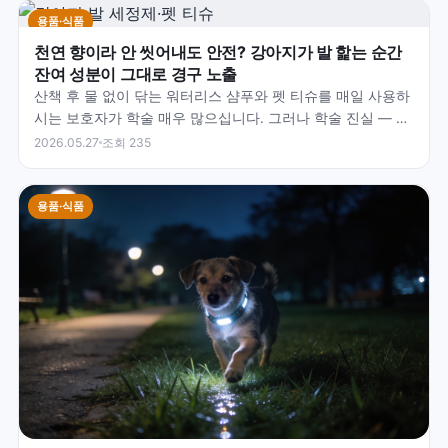
용품·식품
천연 향이라 안 씻어내도 안전? 강아지가 발 핥는 순간
잔여 성분이 그대로 경구 노출
산책 후 물 없이 닦는 워터리스 샴푸와 펫 티슈를 매일 사용하
시는 보호자가 학술 매우 많으십니다. 그러나 학술 진실 — 4-
Legger 학술 자료 명시 — 우리는 목욕 후…
2026.05.27
조회 235
용품·식품