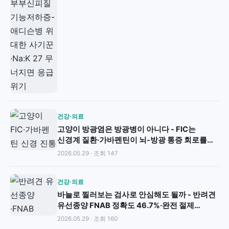
건강·의료
고양이 방광염은 방광병이 아니다 - FIC는
신경계 질환·가바펜틴이 뇌-방광 통증 회로를
끊는다
2026.05.29 · 조회 147
건강·의료
바늘로 찔러보는 검사로 안심해도 될까 - 반려견
유선종양 FNAB 정확도 46.7%·완전 절제
조직검사만이 정답
2026.05.29 · 조회 160