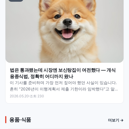
법은 통과됐는데 시장엔 보신탕집이 여전했다 — 개식
용종식법, 정확히 어디까지 왔나
이 기사를 준비하며 가장 먼저 짚어야 했던 사실이 있습니다.
흔히 "2026년이 이행계획서 제출 기한이라 임박했다"고 알려
져 있지만 — 실제 이행계획서 제출은 이미 202…
2026.05.20
조회 230
용품·식품
더보기 →