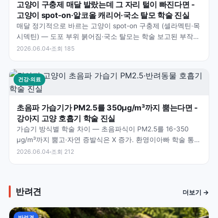
고양이 구충제 매달 발랐는데 그 자리 털이 빠진다면 -
고양이 spot-on·알코올 캐리어·국소 탈모 학술 진실
매달 정기적으로 바르는 고양이 spot-on 구충제 (셀라멕틴·목
시덱틴) — 도포 부위 붉어짐·국소 탈모는 학술 보고된 부작
용. 환영이아빠가 짚으신 학술 통찰 — 알코올…
2026.06.04
조회 185
건강·의료
초음파 가습기가 PM2.5를 350μg/m³까지 뿜는다면 -
강아지 고양 호흡기 학술 진실
가습기 방식별 학술 차이 — 초음파식이 PM2.5를 16-350
μg/m³까지 뿜고·자연 증발식은 X 증가. 환영이아빠 학술 통찰
— 수돗물 칼슘·마그네슘이 white d…
2026.06.04
조회 212
반려견
더보기 →
반려견