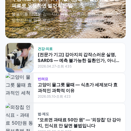
피로로 오해하면 벌어지는 일
물놀이를 다녀온 강아지가 비틀거리거나, 토하거나, 멍하게
방향감각을 잃은 모습이라면 — 이 글을 끝까지 읽기 전에
지금 바로 24시간 동물병원으로 출발하세요. 물중독은 몇
2026.05.17 · 🔥 조회 1,258
시간 안에 발작·혼수로 진…
건강·의료
[전문가 기고] 강아지의 갑작스러운 실명,
SARDS — 예측 불가능한 질환인가, 아니면
놓치고 있는 신호가 있는가
2026.04.27
조회 435
반려묘
고양이 물그릇 물때 — 식초가 세제보다 효
과적인 과학적 이유
2026.05.10
조회 423
법·제도
"모르면 과태료 50만 원" — '외장칩' 단 강아
지, 인식표 안 달면 불법입니다