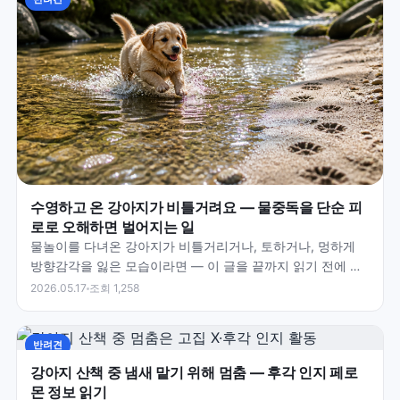
수영하고 온 강아지가 비틀거려요 — 물중독을 단순 피
로로 오해하면 벌어지는 일
물놀이를 다녀온 강아지가 비틀거리거나, 토하거나, 멍하게
방향감각을 잃은 모습이라면 — 이 글을 끝까지 읽기 전에 지
금 바로 24시간 동물병원으로 출발하세요. 물중독은 몇…
2026.05.17
조회 1,258
반려견
강아지 산책 중 냄새 맡기 위해 멈춤 — 후각 인지 페로
몬 정보 읽기