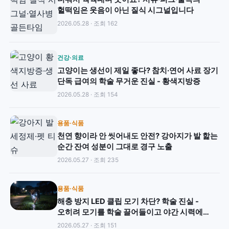
헐떡임은 웃음이 아닌 질식 시그널입니다
2026.05.28 · 조회 162
건강·의료
고양이는 생선이 제일 좋다? 참치·연어 사료 장기
단독 급여의 학술 무거운 진실 - 황색지방증
2026.05.28 · 조회 154
용품·식품
천연 향이라 안 씻어내도 안전? 강아지가 발 핥는
순간 잔여 성분이 그대로 경구 노출
2026.05.27 · 조회 235
용품·식품
해충 방지 LED 클립 모기 차단? 학술 진실 -
오히려 모기를 학술 끌어들이고 야간 시력에
광독성
2026.05.27 · 조회 151